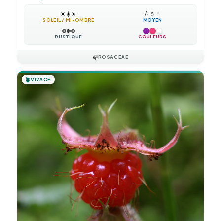
☀️
☀️
☀️
💧
💧
💧
SOLEIL / MI-OMBRE
MOYEN
❄️
❄️
❄️
RUSTIQUE
COULEURS
🍃
ROSACEAE
🪴
VIVACE