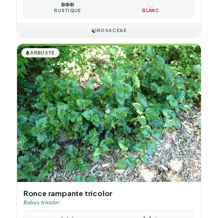
❄️
❄️
❄️
RUSTIQUE
BLANC
🍃
ROSACEAE
🌲
ARBUSTE
Ronce rampante tricolor
Rubus tricolor