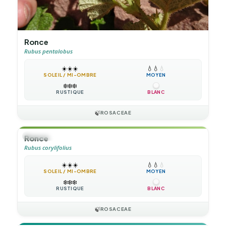
Ronce
Rubus pentalobus
☀️
☀️
☀️
💧
💧
💧
SOLEIL / MI-OMBRE
MOYEN
❄️
❄️
❄️
RUSTIQUE
BLANC
🍃
ROSACEAE
🌲
ARBUSTE
Ronce
Rubus corylifolius
☀️
☀️
☀️
💧
💧
💧
SOLEIL / MI-OMBRE
MOYEN
❄️
❄️
❄️
RUSTIQUE
BLANC
🍃
ROSACEAE