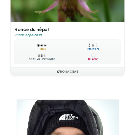
Ronce du népal
Rubus nepalensis
☀️
☀️
☀️
💧
💧
💧
TOUS
MOYEN
❄️
❄️
❄️
SEMI-RUSTIQUE
BLANC
🍃
ROSACEAE