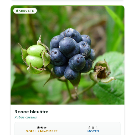
🌲
ARBUSTE
Ronce bleuâtre
Rubus caesius
☀️
☀️
☀️
💧
💧
💧
SOLEIL / MI-OMBRE
MOYEN