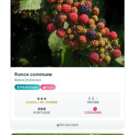
Ronce commune
Rubus fruticosus
💊
🍎
Médicinale
Fruit
☀️
☀️
☀️
💧
💧
💧
SOLEIL / MI-OMBRE
MOYEN
❄️
❄️
❄️
RUSTIQUE
COULEURS
🍃
ROSACEAE