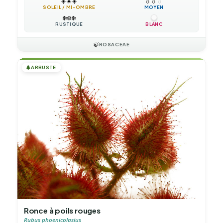
☀️
☀️
☀️
💧
💧
💧
SOLEIL / MI-OMBRE
MOYEN
❄️
❄️
❄️
RUSTIQUE
BLANC
🍃
ROSACEAE
🌲
ARBUSTE
Ronce à poils rouges
Rubus phoenicolasius