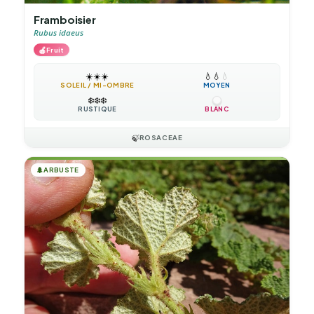
Framboisier
Rubus idaeus
🍎
Fruit
☀️
☀️
☀️
💧
💧
💧
SOLEIL / MI-OMBRE
MOYEN
❄️
❄️
❄️
RUSTIQUE
BLANC
🍃
ROSACEAE
🌲
ARBUSTE