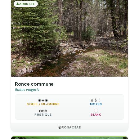
🌲
ARBUSTE
Ronce commune
Rubus vulgaris
☀️
☀️
☀️
💧
💧
💧
SOLEIL / MI-OMBRE
MOYEN
❄️
❄️
❄️
RUSTIQUE
BLANC
🍃
ROSACEAE