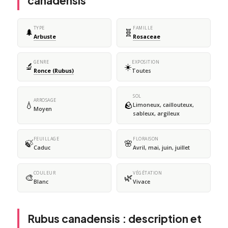
canadensis
TYPE
FAMILLE
🌲
🧬
Arbuste
Rosaceae
GENRE
EXPOSITION
🔬
☀️
Ronce (Rubus)
Toutes
SOL
ARROSAGE
💧
🪨
Limoneux, caillouteux,
Moyen
sableux, argileux
FEUILLAGE
FLORAISON
🍃
🌸
Caduc
Avril, mai, juin, juillet
COULEUR
VÉGÉTATION
🎨
🌿
Blanc
Vivace
Rubus canadensis : description et