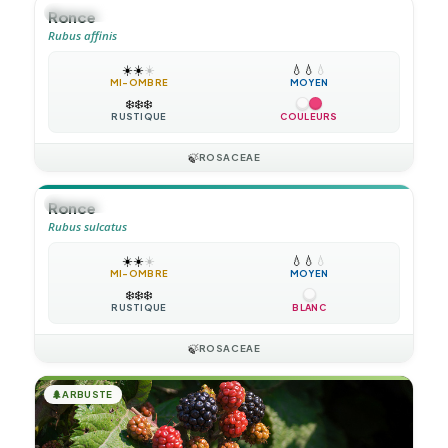
🪴
VIVACE
Ronce
Rubus affinis
☀️
☀️
☀️
💧
💧
💧
MI-OMBRE
MOYEN
❄️
❄️
❄️
RUSTIQUE
COULEURS
🍃
ROSACEAE
🪴
VIVACE
Ronce
Rubus sulcatus
☀️
☀️
☀️
💧
💧
💧
MI-OMBRE
MOYEN
❄️
❄️
❄️
RUSTIQUE
BLANC
🍃
ROSACEAE
🌲
ARBUSTE