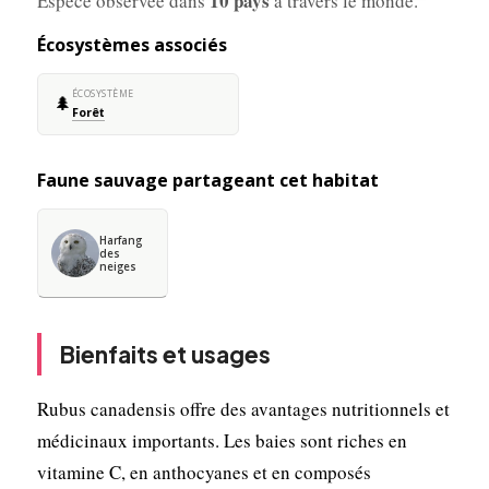
10 pays
Espèce observée dans
à travers le monde.
Écosystèmes associés
ÉCOSYSTÈME
🌲
Forêt
Faune sauvage partageant cet habitat
Harfang
des
neiges
Bienfaits et usages
Rubus canadensis offre des avantages nutritionnels et
médicinaux importants. Les baies sont riches en
vitamine C, en anthocyanes et en composés