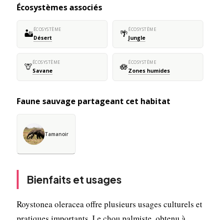
Écosystèmes associés
ÉCOSYSTÈME
ÉCOSYSTÈME
🏜️
🌴
Désert
Jungle
ÉCOSYSTÈME
ÉCOSYSTÈME
🦒
🪷
Savane
Zones humides
Faune sauvage partageant cet habitat
Tamanoir
Bienfaits et usages
Roystonea oleracea offre plusieurs usages culturels et
pratiques importants. Le chou palmiste, obtenu à