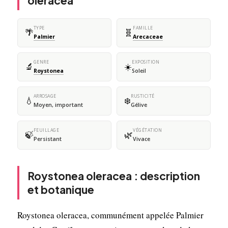
oleracea
TYPE
FAMILLE
🌴
🧬
Palmier
Arecaceae
GENRE
EXPOSITION
🔬
☀️
Roystonea
Soleil
ARROSAGE
RUSTICITÉ
💧
❄️
Moyen, important
Gélive
FEUILLAGE
VÉGÉTATION
🍃
🌿
Persistant
Vivace
Roystonea oleracea : description
et botanique
Roystonea oleracea, communément appelée Palmier