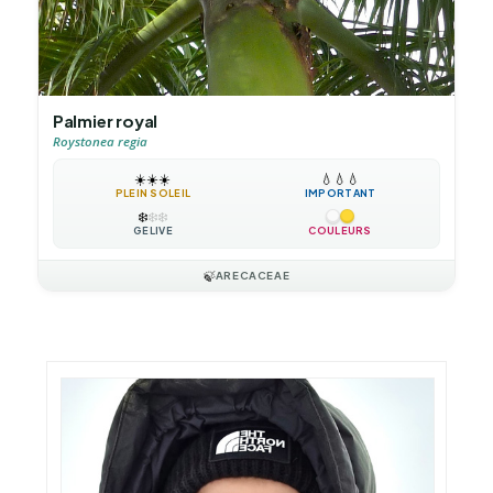
Palmier royal
Roystonea regia
☀️
☀️
☀️
💧
💧
💧
PLEIN SOLEIL
IMPORTANT
❄️
❄️
❄️
GÉLIVE
COULEURS
🍃
ARECACEAE