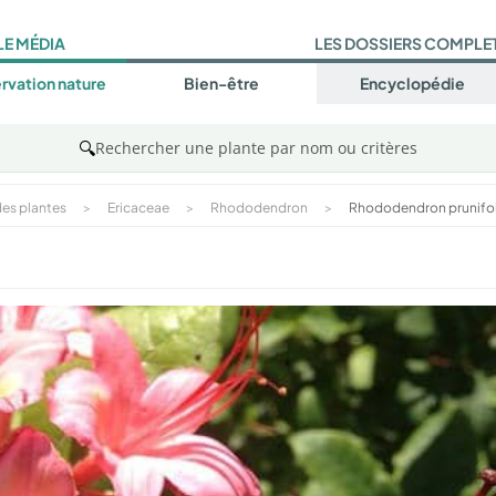
LE MÉDIA
LES DOSSIERS COMPLE
rvation nature
Bien-être
Encyclopédie
🔍
Rechercher une plante par nom ou critères
es plantes
>
Ericaceae
>
Rhododendron
>
Rhododendron prunifo