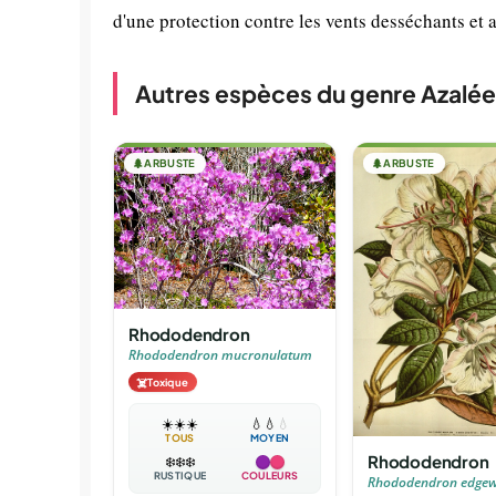
d'une protection contre les vents desséchants e
Autres espèces du genre Azalée
🌲
ARBUSTE
🌲
ARBUSTE
Rhododendron
Rhododendron mucronulatum
☠️
Toxique
☀️
☀️
☀️
💧
💧
💧
TOUS
MOYEN
Rhododendron
❄️
❄️
❄️
RUSTIQUE
COULEURS
Rhododendron edgew