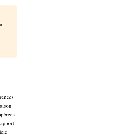
ur
érences
raison
mpérées
'apport
icie