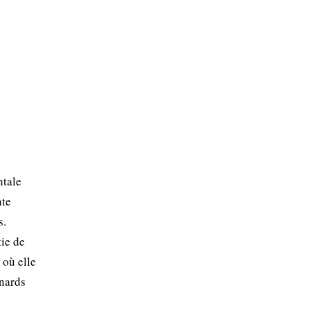
ntale
nte
s.
tie de
 où elle
gnards