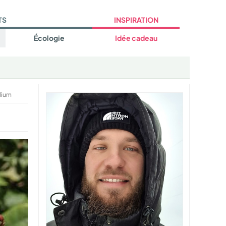
TS
INSPIRATION
Écologie
Idée cadeau
lium