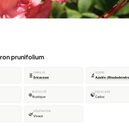
ron prunifolium
FAMILLE
GENRE
🧬
🔬
Ericaceae
Azalée (Rhododendr
RUSTICITÉ
FEUILLAGE
❄️
🍃
Rustique
Caduc
VÉGÉTATION
🌿
Vivace