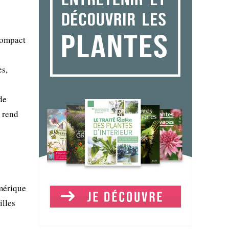
compact
es,
de
a rend
mérique
illes