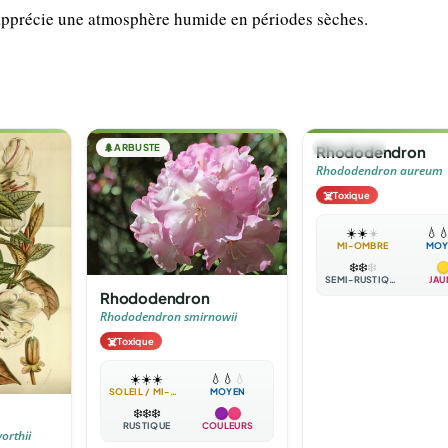
t apprécie une atmosphère humide en périodes sèches.
🌲
ARBUSTE
🌲
ARBUSTE
Rhododendron
Rhododendron aureum
☠️
Toxique
☀️
☀️
☀️
💧

MI-OMBRE
MOY
❄️
❄️
❄️
SEMI-RUSTIQUE
JAU
Rhododendron
Rhododendron smirnowii
☠️
Toxique
☀️
☀️
☀️
💧
💧
💧
SOLEIL / MI-OMBRE
MOYEN
❄️
❄️
❄️
RUSTIQUE
COULEURS
orthii