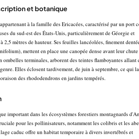
cription et botanique
ppartenant à la famille des Ericacées, caractérisé par un port 
ses du sud-est des États-Unis, particulièrement de Géorgie et
à 2,5 mètres de hauteur. Ses feuilles lancéolées, finement denté
runifolium), mettent en place une canopée dense avant leur chute
n ombelles terminales, arborent des teintes flamboyantes allant 
u genre. Elles éclosent tardivement, de juin à septembre, ce qui l
floraison des rhododendrons en jardins tempérés.
n
ue important dans les écosystèmes forestiers montagnards d'A
uciale pour les pollinisateurs, notamment les colibris et les abe
lage caduc offre un habitat temporaire à divers invertébrés et