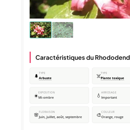
Caractéristiques du Rhododend
TYPE
TYPE
🌲
☠️
Arbuste
Plante toxique
EXPOSITION
ARROSAGE
☀️
💧
Mi-ombre
Important
FLORAISON
COULEUR
🌸
🎨
Juin, juillet, août, septembre
Orange, rouge