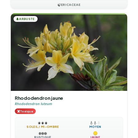
🍃
ERICACEAE
🌲
ARBUSTE
Rhododendron jaune
Rhododendron luteum
☠️
Toxique
☀️
☀️
☀️
💧
💧
💧
SOLEIL / MI-OMBRE
MOYEN
❄️
❄️
❄️
RUSTIQUE
JAUNE