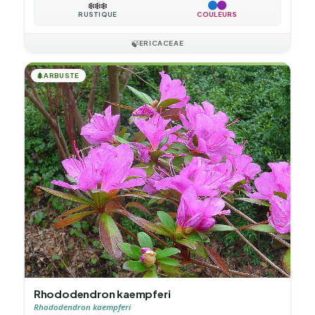
❄️
❄️
❄️
RUSTIQUE
COULEURS
🍃
ERICACEAE
🌲
ARBUSTE
Rhododendron kaempferi
Rhododendron kaempferi