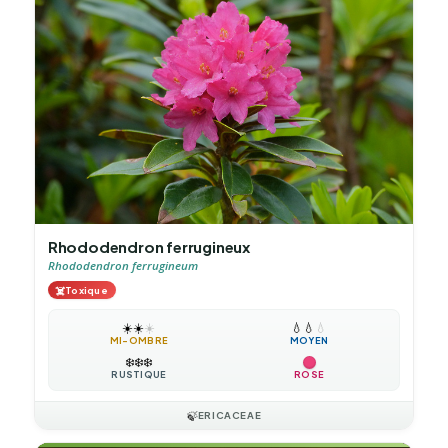
Rhododendron ferrugineux
Rhododendron ferrugineum
☠️
Toxique
☀️
☀️
☀️
💧
💧
💧
MI-OMBRE
MOYEN
❄️
❄️
❄️
RUSTIQUE
ROSE
🍃
ERICACEAE