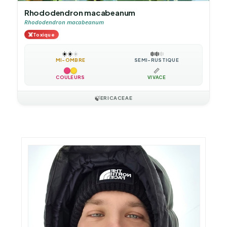
Rhododendron macabeanum
Rhododendron macabeanum
☠️
Toxique
☀️
☀️
☀️
❄️
❄️
❄️
MI-OMBRE
SEMI-RUSTIQUE
📏
COULEURS
VIVACE
🍃
ERICACEAE