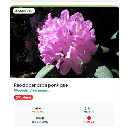
🌲
ARBUSTE
Rhododendron pontique
Rhododendron ponticum
☠️
Toxique
☀️
☀️
☀️
💧
💧
💧
MI-OMBRE
MOYEN
❄️
❄️
❄️
RUSTIQUE
ROUGE