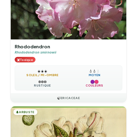
Rhododendron
Rhododendron smirnowii
☠️
Toxique
☀️
☀️
☀️
💧
💧
💧
SOLEIL / MI-OMBRE
MOYEN
❄️
❄️
❄️
RUSTIQUE
COULEURS
🍃
ERICACEAE
🌲
ARBUSTE