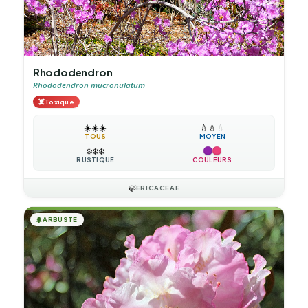
Rhododendron
Rhododendron mucronulatum
☠️
Toxique
☀️
☀️
☀️
💧
💧
💧
TOUS
MOYEN
❄️
❄️
❄️
RUSTIQUE
COULEURS
🍃
ERICACEAE
🌲
ARBUSTE