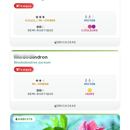
☠️
Toxique
☀️
☀️
☀️
💧
💧
💧
SOLEIL / MI-OMBRE
MOYEN
❄️
❄️
❄️
SEMI-RUSTIQUE
COULEURS
🍃
ERICACEAE
🌲
ARBUSTE
Rhododendron
Rhododendron aureum
☠️
Toxique
☀️
☀️
☀️
💧
💧
💧
MI-OMBRE
MOYEN
❄️
❄️
❄️
SEMI-RUSTIQUE
JAUNE
🍃
ERICACEAE
🌲
ARBUSTE