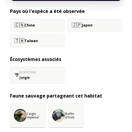
Pays où l'espèce a été observée
🇨🇳
🇯🇵
Chine
Japon
🇹🇼
Taïwan
Écosystèmes associés
ÉCOSYSTÈME
🌴
Jungle
Faune sauvage partageant cet habitat
L’aigle
Buffle
impérial
d'Inde