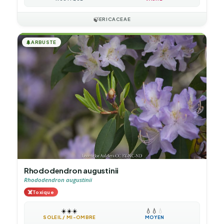
🍃
ERICACEAE
🌲
ARBUSTE
Rhododendron augustinii
Rhododendron augustinii
☠️
Toxique
☀️
☀️
☀️
💧
💧
💧
SOLEIL / MI-OMBRE
MOYEN