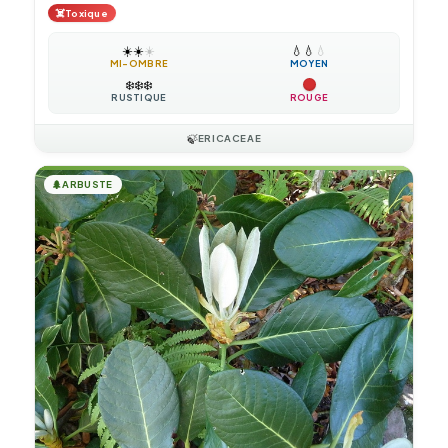
☠️
Toxique
☀️
☀️
☀️
💧
💧
💧
MI-OMBRE
MOYEN
❄️
❄️
❄️
RUSTIQUE
ROUGE
🍃
ERICACEAE
🌲
ARBUSTE