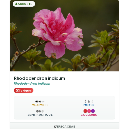
🌲
ARBUSTE
Rhododendron indicum
Rhododendron indicum
☠️
Toxique
☀️
☀️
☀️
💧
💧
💧
MI-OMBRE
MOYEN
❄️
❄️
❄️
SEMI-RUSTIQUE
COULEURS
🍃
ERICACEAE