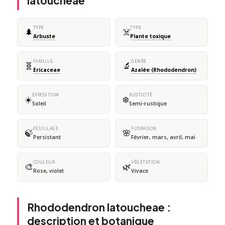
latoucheae
TYPE
TYPE
🌲
☠️
Arbuste
Plante toxique
FAMILLE
GENRE
🧬
🔬
Ericaceae
Azalée (Rhododendron)
EXPOSITION
RUSTICITÉ
☀️
❄️
Soleil
Semi-rustique
FEUILLAGE
FLORAISON
🍃
🌸
Persistant
Février, mars, avril, mai
COULEUR
VÉGÉTATION
🎨
🌿
Rose, violet
Vivace
Rhododendron latoucheae :
description et botanique