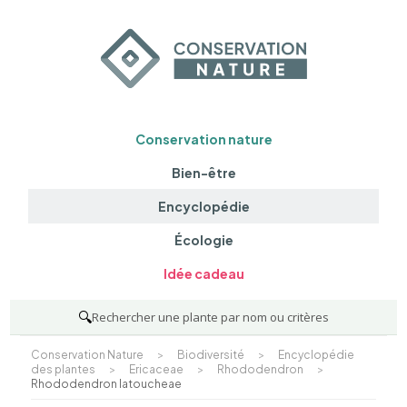
Conservation nature
Bien-être
Encyclopédie
Écologie
Idée cadeau
🔍
Rechercher une plante par nom ou critères
Conservation Nature
>
Biodiversité
>
Encyclopédie
des plantes
>
Ericaceae
>
Rhododendron
>
Rhododendron latoucheae