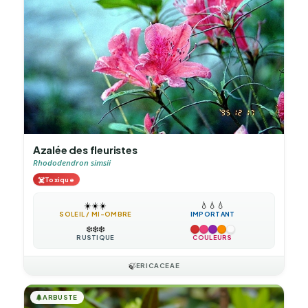
Azalée des fleuristes
Rhododendron simsii
☠️
Toxique
☀️
☀️
☀️
💧
💧
💧
SOLEIL / MI-OMBRE
IMPORTANT
❄️
❄️
❄️
RUSTIQUE
COULEURS
🍃
ERICACEAE
🌲
ARBUSTE