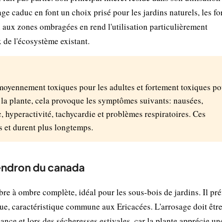
age caduc en font un choix prisé pour les jardins naturels, les fo
n aux zones ombragées en rend l'utilisation particulièrement
de l'écosystème existant.
 moyennement toxiques pour les adultes et fortement toxiques po
e la plante, cela provoque les symptômes suivants: nausées,
, hyperactivité, tachycardie et problèmes respiratoires. Ces
s et durent plus longtemps.
endron du canada
à ombre complète, idéal pour les sous-bois de jardins. Il pré
que, caractéristique commune aux Ericacées. L'arrosage doit êtr
ance et lors des sécheresses estivales, car la plante apprécie un