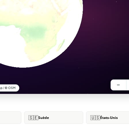
🇸🇪
🇺🇸
Suède
États-Unis