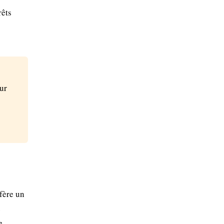
rêts
ur
fère un
e
e