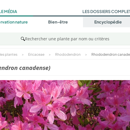
LE MÉDIA
LES DOSSIERS COMPLE
rvation nature
Bien-être
Encyclopédie
🔍
Rechercher une plante par nom ou critères
es plantes
>
Ericaceae
>
Rhododendron
>
Rhododendron canade
endron canadense)