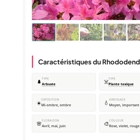
Caractéristiques du Rhododend
TYPE
TYPE
🌲
☠️
Arbuste
Plante toxique
EXPOSITION
ARROSAGE
☀️
💧
Mi-ombre, ombre
Moyen, important
FLORAISON
COULEUR
🌸
🎨
Avril, mai, juin
Rose, violet, rouge