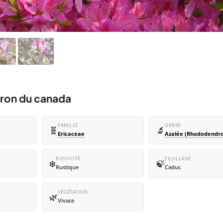
ron du canada
FAMILLE
GENRE
🧬
🔬
Ericaceae
Azalée (Rhododendr
RUSTICITÉ
FEUILLAGE
❄️
🍃
Rustique
Caduc
VÉGÉTATION
🌿
Vivace