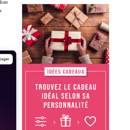
font
s