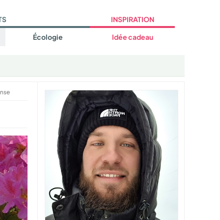
TS
INSPIRATION
Écologie
Idée cadeau
nse