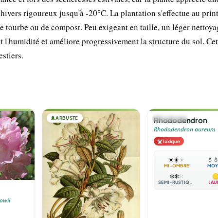
s hivers rigoureux jusqu'à -20°C. La plantation s'effectue au pri
tourbe ou de compost. Peu exigeant en taille, un léger nettoya
nt l'humidité et améliore progressivement la structure du sol. Cet
stiers.
🌲
ARBUSTE
🌲
ARBUSTE
Rhododendron
Rhododendron aureum
☠️
Toxique
☀️
☀️
☀️
💧

MI-OMBRE
MOY
❄️
❄️
❄️
SEMI-RUSTIQUE
JAU
owii