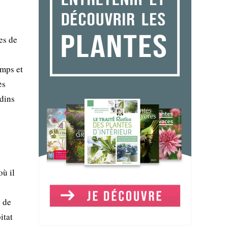
es de
emps et
ès
rdins
où il
e de
itat