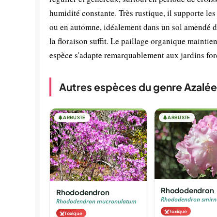
humidité constante. Très rustique, il supporte le
ou en automne, idéalement dans un sol amendé de 
la floraison suffit. Le paillage organique maintie
espèce s'adapte remarquablement aux jardins fore
Autres espèces du genre Azalée
🌲
ARBUSTE
🌲
ARBUSTE
Rhododendron
Rhododendron
Rhododendron smirn
Rhododendron mucronulatum
☠️
Toxique
☠️
Toxique