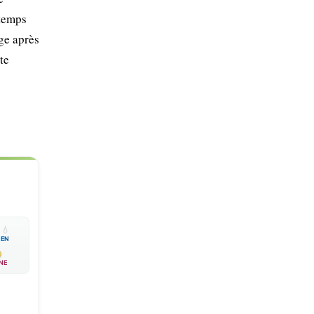
ntemps
ge après
te

💧
EN
NE