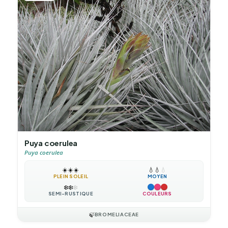
Puya coerulea
Puya coerulea
☀️
☀️
☀️
💧
💧
💧
PLEIN SOLEIL
MOYEN
❄️
❄️
❄️
SEMI-RUSTIQUE
COULEURS
🍃
BROMELIACEAE