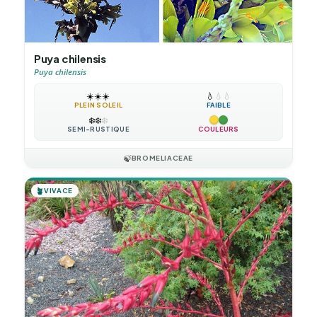
Puya chilensis
Puya chilensis
☀️
☀️
☀️
💧
💧
💧
PLEIN SOLEIL
FAIBLE
❄️
❄️
❄️
SEMI-RUSTIQUE
COULEURS
🍃
BROMELIACEAE
🪴
VIVACE