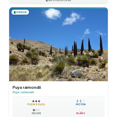
🍃
🪴
VIVACE
Puya raimondii
Puya raimondii
☀️
☀️
☀️
💧
💧
💧
PLEIN SOLEIL
MOYEN
❄️
❄️
❄️
GÉLIVE
BLANC