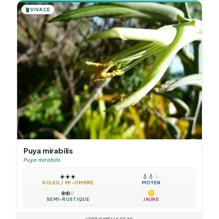
🪴
VIVACE
Puya mirabilis
Puya mirabilis
☀️
☀️
☀️
💧
💧
💧
SOLEIL / MI-OMBRE
MOYEN
❄️
❄️
❄️
SEMI-RUSTIQUE
JAUNE
BROMELIACEAE