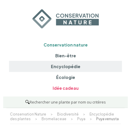
Conservation nature
Bien-être
Encyclopédie
Écologie
Idée cadeau
🔍
Rechercher une plante par nom ou critères
Conservation Nature
>
Biodiversité
>
Encyclopédie
des plantes
>
Bromeliaceae
>
Puya
>
Puya venusta