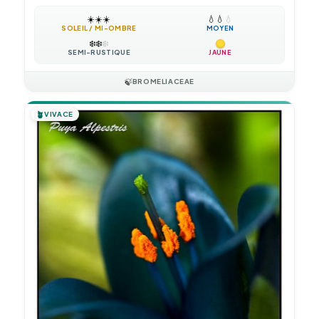
☀️
☀️
☀️
💧
💧
💧
SOLEIL / MI-OMBRE
MOYEN
❄️
❄️
❄️
SEMI-RUSTIQUE
JAUNE
🍃
BROMELIACEAE
🪴
VIVACE