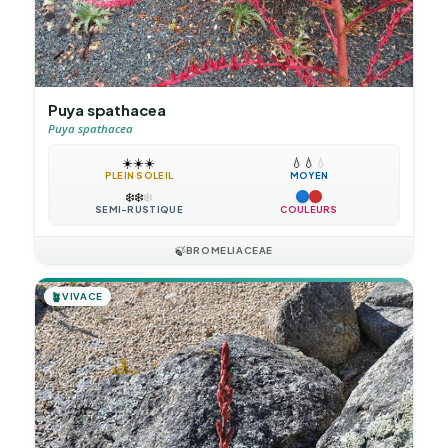
Puya spathacea
Puya spathacea
☀️
☀️
☀️
💧
💧
💧
PLEIN SOLEIL
MOYEN
❄️
❄️
❄️
SEMI-RUSTIQUE
COULEURS
🍃
BROMELIACEAE
🪴
VIVACE