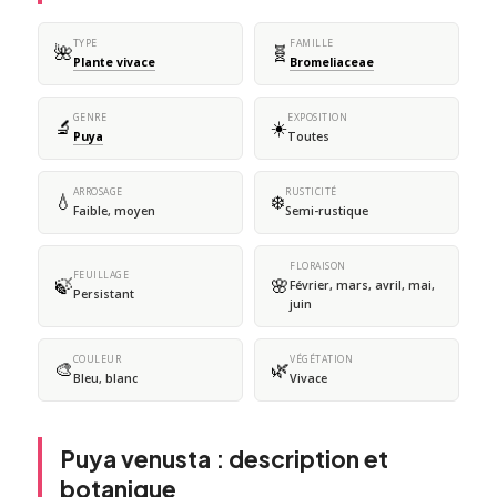
TYPE
FAMILLE
🌺
🧬
Plante vivace
Bromeliaceae
GENRE
EXPOSITION
🔬
☀️
Puya
Toutes
ARROSAGE
RUSTICITÉ
💧
❄️
Faible, moyen
Semi-rustique
FLORAISON
FEUILLAGE
🍃
🌸
Février, mars, avril, mai,
Persistant
juin
COULEUR
VÉGÉTATION
🎨
🌿
Bleu, blanc
Vivace
Puya venusta : description et
botanique