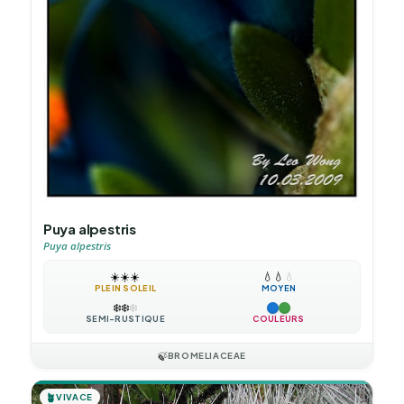
Puya alpestris
Puya alpestris
☀️
☀️
☀️
💧
💧
💧
PLEIN SOLEIL
MOYEN
❄️
❄️
❄️
SEMI-RUSTIQUE
COULEURS
🍃
BROMELIACEAE
🪴
VIVACE