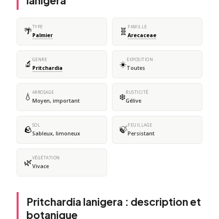
lanigera
TYPE
FAMILLE
🌴
🧬
Palmier
Arecaceae
GENRE
EXPOSITION
🔬
☀️
Pritchardia
Toutes
ARROSAGE
RUSTICITÉ
💧
❄️
Moyen, important
Gélive
SOL
FEUILLAGE
🪨
🍃
Sableux, limoneux
Persistant
VÉGÉTATION
🌿
Vivace
Pritchardia lanigera : description et
botanique