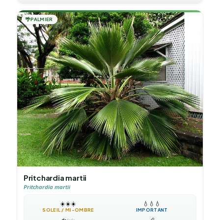
🌴
PALMIER
Pritchardia martii
Pritchardia martii
☀️
☀️
☀️
💧
💧
💧
SOLEIL / MI-OMBRE
IMPORTANT