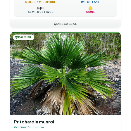
SOLEIL / MI-OMBRE
IMPORTANT
❄️
❄️
❄️
SEMI-RUSTIQUE
JAUNE
🍃
ARECACEAE
🌴
PALMIER
Pritchardia munroi
Pritchardia munroi