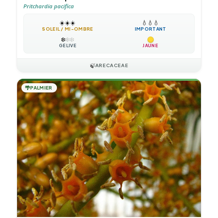
Pritchardia pacifica
☀️
☀️
☀️
💧
💧
💧
SOLEIL / MI-OMBRE
IMPORTANT
❄️
❄️
❄️
GÉLIVE
JAUNE
🍃
ARECACEAE
🌴
PALMIER