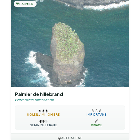
🌴
PALMIER
Palmier de hillebrand
Pritchardia hillebrandii
☀️
☀️
☀️
💧
💧
💧
SOLEIL / MI-OMBRE
IMPORTANT
❄️
❄️
❄️
📏
SEMI-RUSTIQUE
VIVACE
🍃
ARECACEAE