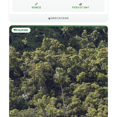
📏
🌿
VIVACE
PERSISTANT
🍃
ARECACEAE
🌴
PALMIER