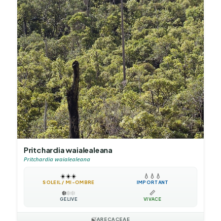
Pritchardia waialealeana
Pritchardia waialealeana
☀️
☀️
☀️
💧
💧
💧
SOLEIL / MI-OMBRE
IMPORTANT
❄️
❄️
❄️
📏
GÉLIVE
VIVACE
🍃
ARECACEAE