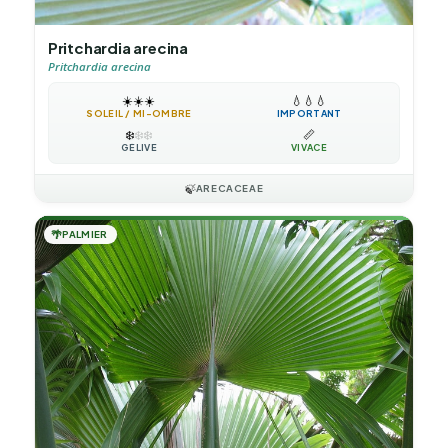
Pritchardia arecina
Pritchardia arecina
☀️
☀️
☀️
💧
💧
💧
SOLEIL / MI-OMBRE
IMPORTANT
❄️
❄️
❄️
📏
GÉLIVE
VIVACE
🍃
ARECACEAE
🌴
PALMIER