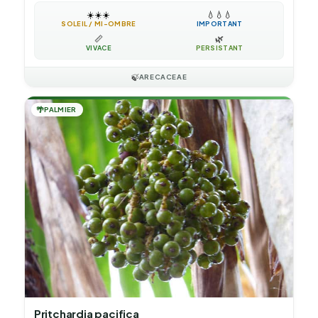
☀️
☀️
☀️
💧
💧
💧
SOLEIL / MI-OMBRE
IMPORTANT
📏
🌿
VIVACE
PERSISTANT
🍃
ARECACEAE
🌴
PALMIER
Pritchardia pacifica