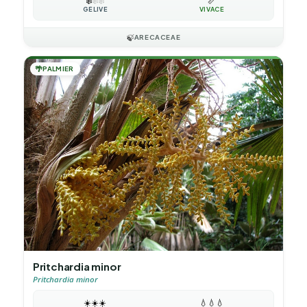
❄️
❄️
❄️
📏
GÉLIVE
VIVACE
🍃
ARECACEAE
🌴
PALMIER
Pritchardia minor
Pritchardia minor
☀️
☀️
☀️
💧
💧
💧