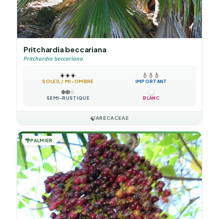
Pritchardia beccariana
Pritchardia beccariana
☀️
☀️
☀️
💧
💧
💧
SOLEIL / MI-OMBRE
IMPORTANT
❄️
❄️
❄️
SEMI-RUSTIQUE
BLANC
🍃
ARECACEAE
🌴
PALMIER