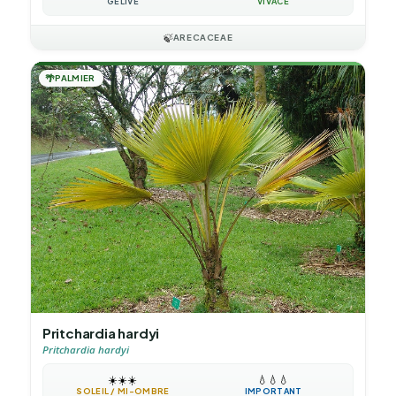
GÉLIVE
VIVACE
🍃
ARECACEAE
🌴
PALMIER
Pritchardia hardyi
Pritchardia hardyi
☀️
☀️
☀️
💧
💧
💧
SOLEIL / MI-OMBRE
IMPORTANT