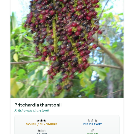
Pritchardia thurstonii
Pritchardia thurstonii
☀️
☀️
☀️
💧
💧
💧
SOLEIL / MI-OMBRE
IMPORTANT
❄️
❄️
❄️
📏