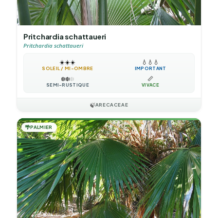
Pritchardia schattaueri
Pritchardia schattaueri
☀️
☀️
☀️
💧
💧
💧
SOLEIL / MI-OMBRE
IMPORTANT
❄️
❄️
❄️
📏
SEMI-RUSTIQUE
VIVACE
🍃
ARECACEAE
🌴
PALMIER