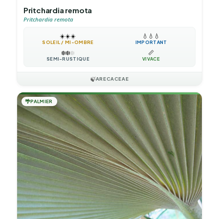
Pritchardia remota
Pritchardia remota
☀️
☀️
☀️
💧
💧
💧
SOLEIL / MI-OMBRE
IMPORTANT
❄️
❄️
❄️
📏
SEMI-RUSTIQUE
VIVACE
🍃
ARECACEAE
🌴
PALMIER