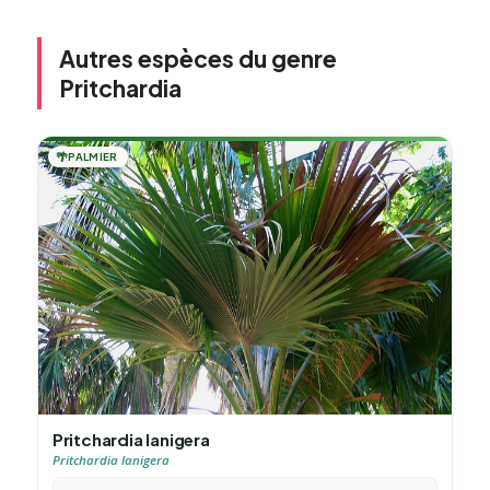
Autres espèces du genre
Pritchardia
🌴
PALMIER
Pritchardia lanigera
Pritchardia lanigera