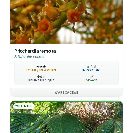
Pritchardia remota
Pritchardia remota
☀️
☀️
☀️
💧
💧
💧
SOLEIL / MI-OMBRE
IMPORTANT
❄️
❄️
❄️
📏
SEMI-RUSTIQUE
VIVACE
🍃
ARECACEAE
🌴
PALMIER