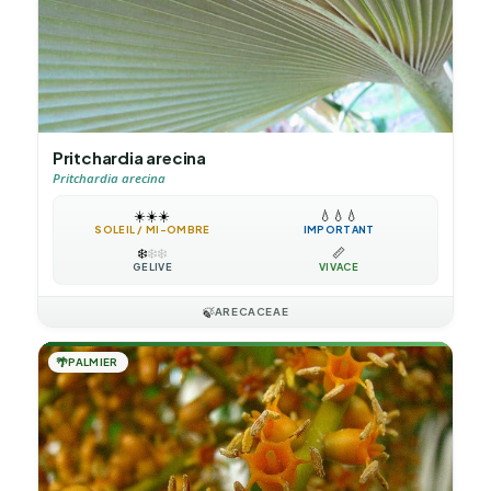
Pritchardia arecina
Pritchardia arecina
☀️
☀️
☀️
💧
💧
💧
SOLEIL / MI-OMBRE
IMPORTANT
❄️
❄️
❄️
📏
GÉLIVE
VIVACE
🍃
ARECACEAE
🌴
PALMIER