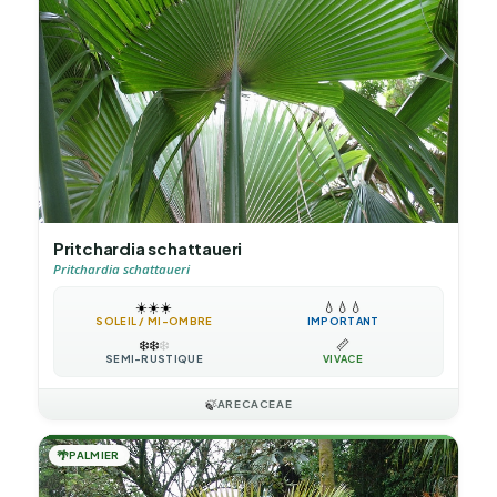
Pritchardia schattaueri
Pritchardia schattaueri
☀️
☀️
☀️
💧
💧
💧
SOLEIL / MI-OMBRE
IMPORTANT
❄️
❄️
❄️
📏
SEMI-RUSTIQUE
VIVACE
🍃
ARECACEAE
🌴
PALMIER