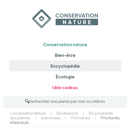
Conservation nature
Bien-être
Encyclopédie
Écologie
Idée cadeau
🔍
Rechercher une plante par nom ou critères
Conservation Nature
>
Biodiversité
>
Encyclopédie
des plantes
>
Arecaceae
>
Pritchardia
>
Pritchardia
hillebrandii