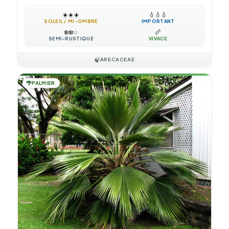
☀️
☀️
☀️
💧
💧
💧
SOLEIL / MI-OMBRE
IMPORTANT
❄️
❄️
❄️
📏
SEMI-RUSTIQUE
VIVACE
🍃
ARECACEAE
🌴
PALMIER