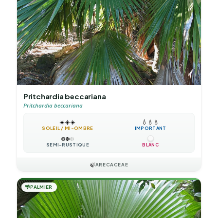
Pritchardia beccariana
Pritchardia beccariana
☀️
☀️
☀️
💧
💧
💧
SOLEIL / MI-OMBRE
IMPORTANT
❄️
❄️
❄️
SEMI-RUSTIQUE
BLANC
🍃
ARECACEAE
🌴
PALMIER