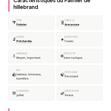
Caractéristiques du Palmier de
hillebrand
TYPE
FAMILLE
🌴
🧬
Palmier
Arecaceae
GENRE
EXPOSITION
🔬
☀️
Pritchardia
Toutes
ARROSAGE
RUSTICITÉ
💧
❄️
Moyen, important
Semi-rustique
SOL
FEUILLAGE
🪨
🍃
Sableux, limoneux,
Persistant
humifère
FLORAISON
VÉGÉTATION
🌸
🌿
Juillet
Vivace