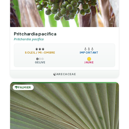
Pritchardia pacifica
Pritchardia pacifica
☀️
☀️
☀️
💧
💧
💧
SOLEIL / MI-OMBRE
IMPORTANT
❄️
❄️
❄️
GÉLIVE
JAUNE
🍃
ARECACEAE
🌴
PALMIER