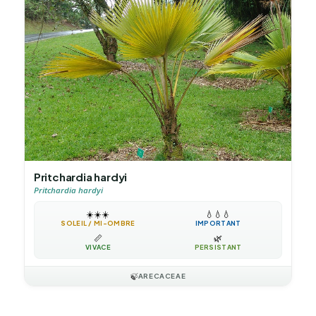
Pritchardia hardyi
Pritchardia hardyi
☀️
☀️
☀️
💧
💧
💧
SOLEIL / MI-OMBRE
IMPORTANT
📏
🌿
VIVACE
PERSISTANT
🍃
ARECACEAE