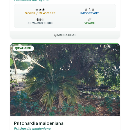
☀️
☀️
☀️
💧
💧
💧
SOLEIL / MI-OMBRE
IMPORTANT
❄️
❄️
❄️
📏
SEMI-RUSTIQUE
VIVACE
🍃
ARECACEAE
🌴
PALMIER
Pritchardia maideniana
Pritchardia maideniana