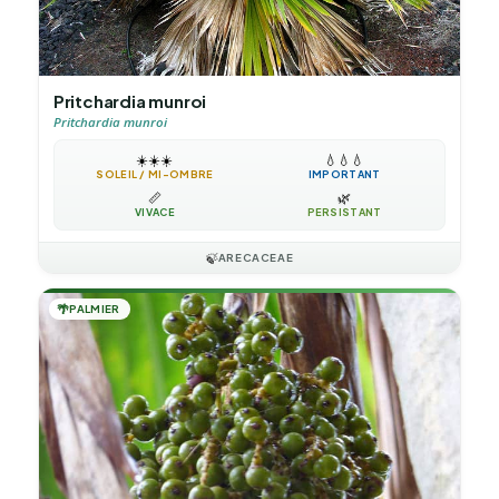
Pritchardia munroi
Pritchardia munroi
☀️
☀️
☀️
💧
💧
💧
SOLEIL / MI-OMBRE
IMPORTANT
📏
🌿
VIVACE
PERSISTANT
🍃
ARECACEAE
🌴
PALMIER