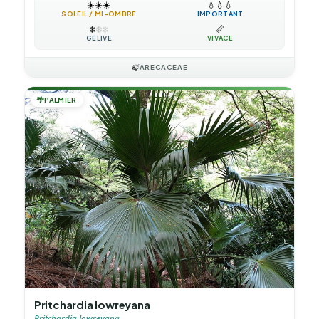
☀️
☀️
☀️
💧
💧
💧
SOLEIL / MI-OMBRE
IMPORTANT
❄️
❄️
❄️
📏
GÉLIVE
VIVACE
🍃
ARECACEAE
🌴
PALMIER
Pritchardia lowreyana
Pritchardia lowreyana