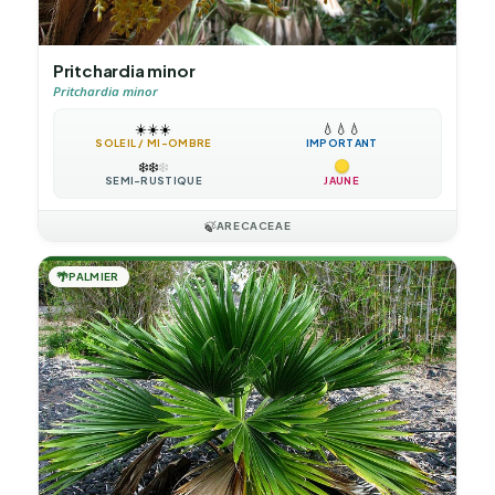
Pritchardia minor
Pritchardia minor
☀️
☀️
☀️
💧
💧
💧
SOLEIL / MI-OMBRE
IMPORTANT
❄️
❄️
❄️
SEMI-RUSTIQUE
JAUNE
🍃
ARECACEAE
🌴
PALMIER