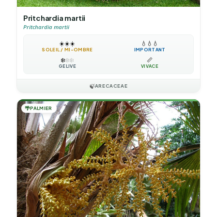
Pritchardia martii
Pritchardia martii
☀️
☀️
☀️
💧
💧
💧
SOLEIL / MI-OMBRE
IMPORTANT
❄️
❄️
❄️
📏
GÉLIVE
VIVACE
🍃
ARECACEAE
🌴
PALMIER