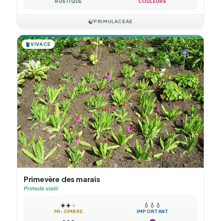
RUSTIQUE
COULEURS
🍃
PRIMULACEAE
🪴
VIVACE
Primevère des marais
Primula vialii
☀️
☀️
☀️
💧
💧
💧
MI-OMBRE
IMPORTANT