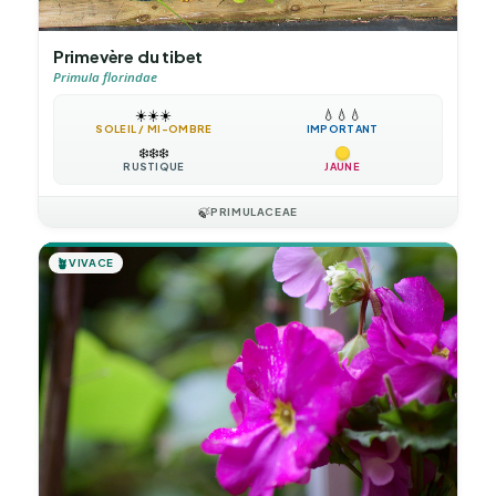
Primevère du tibet
Primula florindae
☀️
☀️
☀️
💧
💧
💧
SOLEIL / MI-OMBRE
IMPORTANT
❄️
❄️
❄️
RUSTIQUE
JAUNE
🍃
PRIMULACEAE
🪴
VIVACE