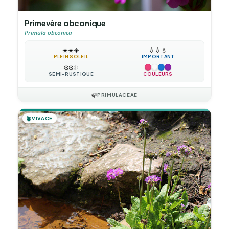
Primevère obconique
Primula obconica
☀️
☀️
☀️
💧
💧
💧
PLEIN SOLEIL
IMPORTANT
❄️
❄️
❄️
SEMI-RUSTIQUE
COULEURS
🍃
PRIMULACEAE
🪴
VIVACE