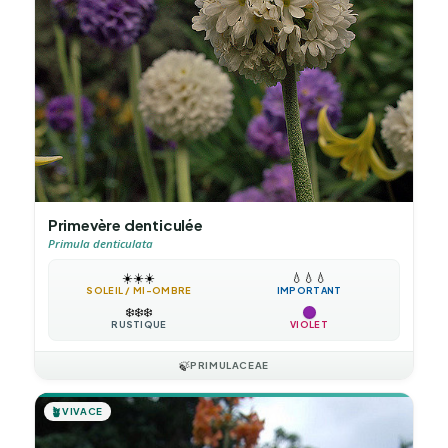
Primevère denticulée
Primula denticulata
☀️
☀️
☀️
💧
💧
💧
SOLEIL / MI-OMBRE
IMPORTANT
❄️
❄️
❄️
RUSTIQUE
VIOLET
🍃
PRIMULACEAE
🪴
VIVACE