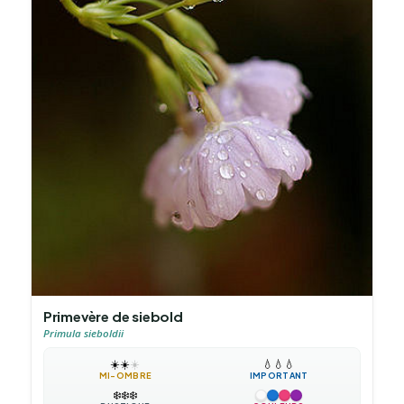
Primevère de siebold
Primula sieboldii
☀️
☀️
☀️
💧
💧
💧
MI-OMBRE
IMPORTANT
❄️
❄️
❄️