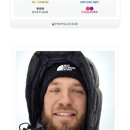
MI-OMBRE
IMPORTANT
❄️
❄️
❄️
RUSTIQUE
COULEURS
🍃
PRIMULACEAE