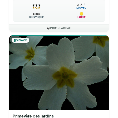
☀️
☀️
☀️
💧
💧
💧
TOUS
MOYEN
❄️
❄️
❄️
RUSTIQUE
JAUNE
🍃
PRIMULACEAE
🪴
VIVACE
Primevère des jardins