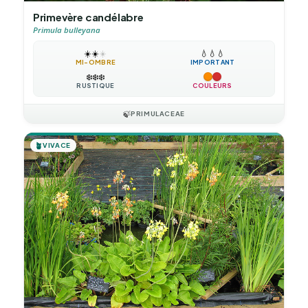
Primevère candélabre
Primula bulleyana
☀️
☀️
☀️
💧
💧
💧
MI-OMBRE
IMPORTANT
❄️
❄️
❄️
RUSTIQUE
COULEURS
🍃
PRIMULACEAE
🪴
VIVACE