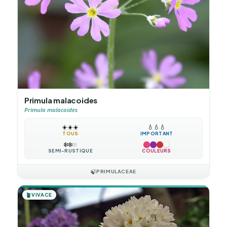
Primula malacoides
Primula malacoides
☀️
☀️
☀️
💧
💧
💧
TOUS
IMPORTANT
❄️
❄️
❄️
SEMI-RUSTIQUE
COULEURS
🍃
PRIMULACEAE
🪴
VIVACE