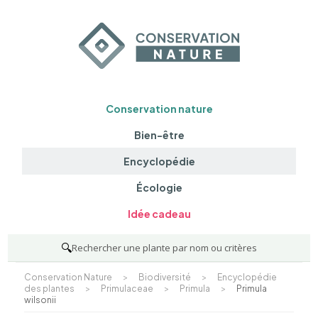
Conservation nature
Bien-être
Encyclopédie
Écologie
Idée cadeau
🔍
Rechercher une plante par nom ou critères
Conservation Nature
>
Biodiversité
>
Encyclopédie
des plantes
>
Primulaceae
>
Primula
>
Primula
wilsonii