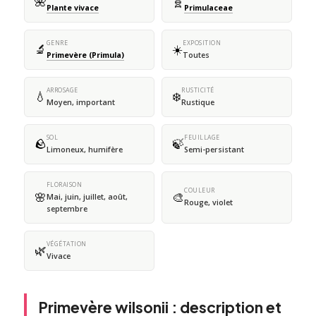
🌺
🧬
Plante vivace
Primulaceae
GENRE
EXPOSITION
🔬
☀️
Primevère (Primula)
Toutes
ARROSAGE
RUSTICITÉ
💧
❄️
Moyen, important
Rustique
SOL
FEUILLAGE
🪨
🍃
Limoneux, humifère
Semi-persistant
FLORAISON
COULEUR
🌸
🎨
Mai, juin, juillet, août,
Rouge, violet
septembre
VÉGÉTATION
🌿
Vivace
Primevère wilsonii : description et