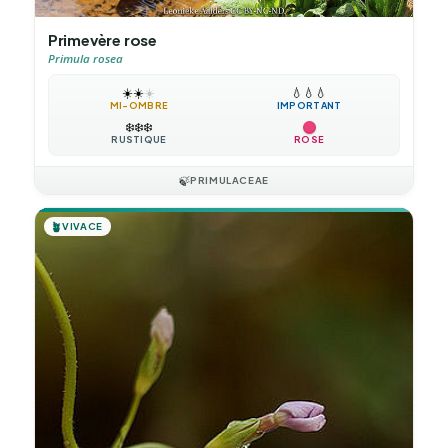
Primevère rose
Primula rosea
☀️
☀️
☀️
💧
💧
💧
MI-OMBRE
IMPORTANT
❄️
❄️
❄️
RUSTIQUE
ROSE
🍃
PRIMULACEAE
🪴
VIVACE