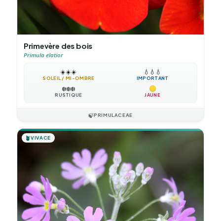
Primevère des bois
Primula elatior
☀️
☀️
☀️
💧
💧
💧
SOLEIL / MI-OMBRE
IMPORTANT
❄️
❄️
❄️
RUSTIQUE
JAUNE
🍃
PRIMULACEAE
🪴
VIVACE