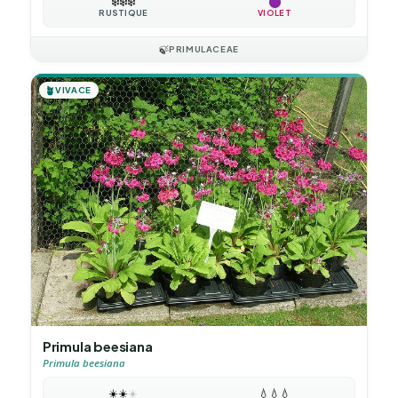
❄️
❄️
❄️
RUSTIQUE
VIOLET
🍃
PRIMULACEAE
🪴
VIVACE
Primula beesiana
Primula beesiana
☀️
☀️
☀️
💧
💧
💧