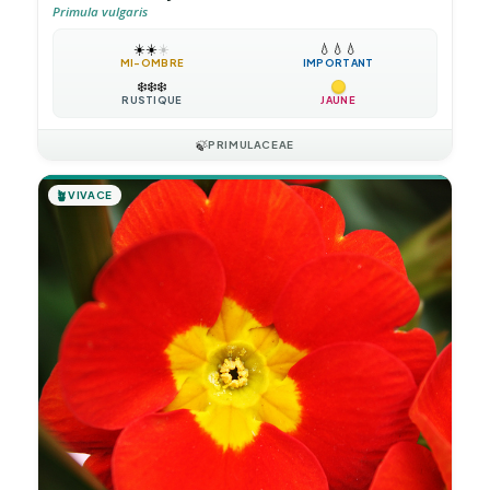
Primula vulgaris
☀️
☀️
☀️
💧
💧
💧
MI-OMBRE
IMPORTANT
❄️
❄️
❄️
RUSTIQUE
JAUNE
🍃
PRIMULACEAE
🪴
VIVACE