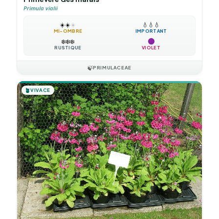
Primula vialii
☀️
☀️
☀️
💧
💧
💧
MI-OMBRE
IMPORTANT
❄️
❄️
❄️
RUSTIQUE
VIOLET
🍃
PRIMULACEAE
🪴
VIVACE