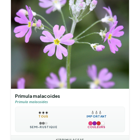
Primula malacoides
Primula malacoides
☀️
☀️
☀️
💧
💧
💧
TOUS
IMPORTANT
❄️
❄️
❄️
SEMI-RUSTIQUE
COULEURS
🍃
PRIMULACEAE