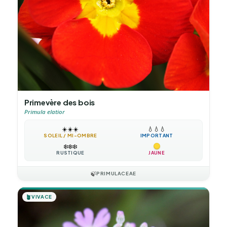
Primevère des bois
Primula elatior
☀️
☀️
☀️
💧
💧
💧
SOLEIL / MI-OMBRE
IMPORTANT
❄️
❄️
❄️
RUSTIQUE
JAUNE
🍃
PRIMULACEAE
🪴
VIVACE