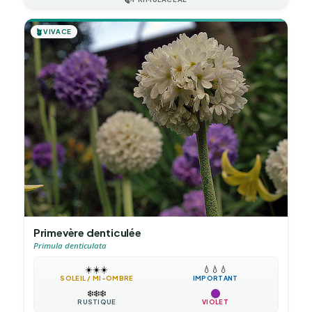
🪴
VIVACE
Primevère denticulée
Primula denticulata
☀️
☀️
☀️
💧
💧
💧
SOLEIL / MI-OMBRE
IMPORTANT
❄️
❄️
❄️
RUSTIQUE
VIOLET