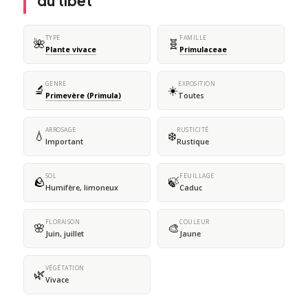
du tibet
TYPE
FAMILLE
🌺
🧬
Plante vivace
Primulaceae
GENRE
EXPOSITION
🔬
☀️
Primevère (Primula)
Toutes
ARROSAGE
RUSTICITÉ
💧
❄️
Important
Rustique
SOL
FEUILLAGE
🪨
🍃
Humifère, limoneux
Caduc
FLORAISON
COULEUR
🌸
🎨
Juin, juillet
Jaune
VÉGÉTATION
🌿
Vivace