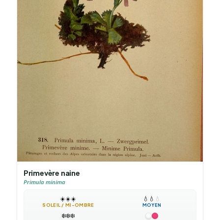
Primevère naine
Primula minima
☀️
☀️
☀️
💧
💧
💧
SOLEIL / MI-OMBRE
MOYEN
❄️
❄️
❄️