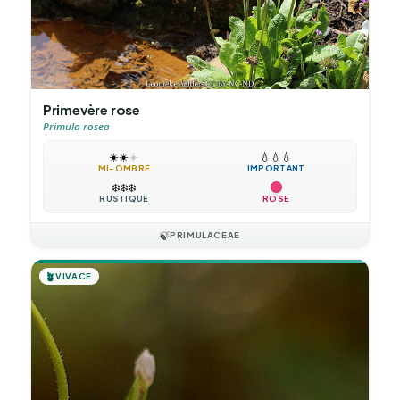
Primevère rose
Primula rosea
☀️
☀️
☀️
💧
💧
💧
MI-OMBRE
IMPORTANT
❄️
❄️
❄️
RUSTIQUE
ROSE
🍃
PRIMULACEAE
🪴
VIVACE