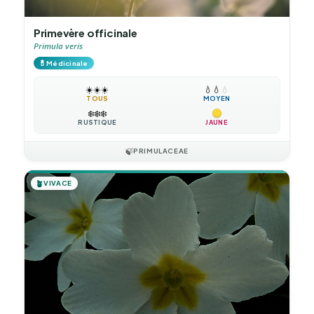
Primevère officinale
Primula veris
💊
Médicinale
☀️
☀️
☀️
💧
💧
💧
TOUS
MOYEN
❄️
❄️
❄️
RUSTIQUE
JAUNE
🍃
PRIMULACEAE
🪴
VIVACE