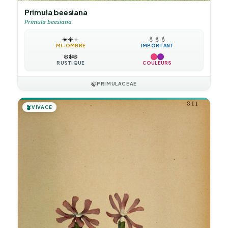
Primula beesiana
Primula beesiana
☀️
☀️
☀️
💧
💧
💧
MI-OMBRE
IMPORTANT
❄️
❄️
❄️
RUSTIQUE
COULEURS
🍃
PRIMULACEAE
🪴
VIVACE