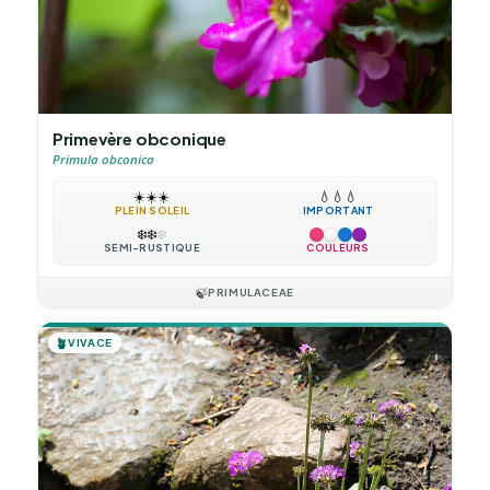
Primevère obconique
Primula obconica
☀️
☀️
☀️
💧
💧
💧
PLEIN SOLEIL
IMPORTANT
❄️
❄️
❄️
SEMI-RUSTIQUE
COULEURS
🍃
PRIMULACEAE
🪴
VIVACE