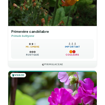
Primevère candélabre
Primula bulleyana
☀️
☀️
☀️
💧
💧
💧
MI-OMBRE
IMPORTANT
❄️
❄️
❄️
RUSTIQUE
COULEURS
🍃
PRIMULACEAE
🪴
VIVACE