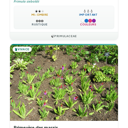
Primula sieboldii
☀️
☀️
☀️
💧
💧
💧
MI-OMBRE
IMPORTANT
❄️
❄️
❄️
RUSTIQUE
COULEURS
🍃
PRIMULACEAE
🪴
VIVACE
Primevère des marais