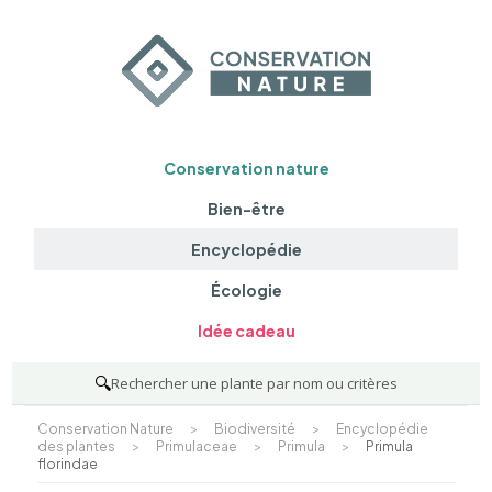
Conservation nature
Bien-être
Encyclopédie
Écologie
Idée cadeau
🔍
Rechercher une plante par nom ou critères
Conservation Nature
>
Biodiversité
>
Encyclopédie
des plantes
>
Primulaceae
>
Primula
>
Primula
florindae