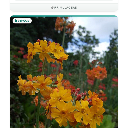
🍃
PRIMULACEAE
🪴
VIVACE