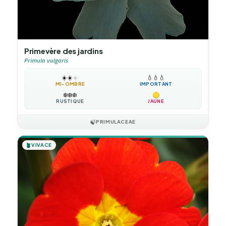
Primevère des jardins
Primula vulgaris
☀️
☀️
☀️
💧
💧
💧
MI-OMBRE
IMPORTANT
❄️
❄️
❄️
RUSTIQUE
JAUNE
🍃
PRIMULACEAE
🪴
VIVACE