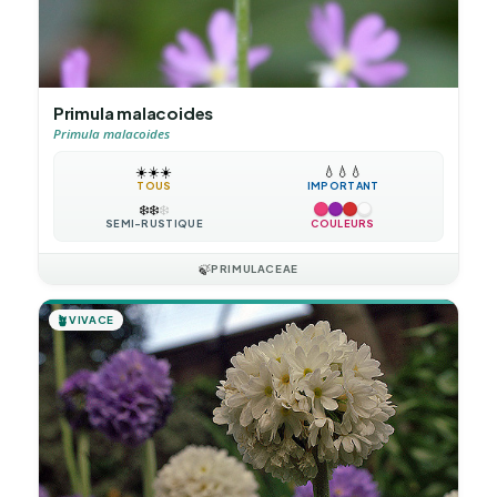
Primula malacoides
Primula malacoides
☀️
☀️
☀️
💧
💧
💧
TOUS
IMPORTANT
❄️
❄️
❄️
SEMI-RUSTIQUE
COULEURS
🍃
PRIMULACEAE
🪴
VIVACE