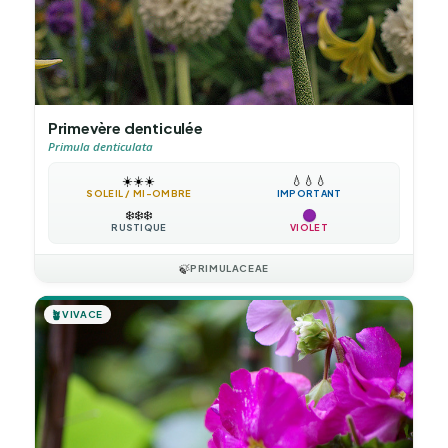
Primevère denticulée
Primula denticulata
☀️
☀️
☀️
💧
💧
💧
SOLEIL / MI-OMBRE
IMPORTANT
❄️
❄️
❄️
RUSTIQUE
VIOLET
🍃
PRIMULACEAE
🪴
VIVACE