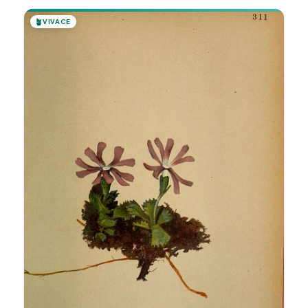
🪴
VIVACE