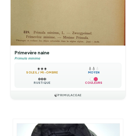
Primevère naine
Primula minima
☀️
☀️
☀️
💧
💧
💧
SOLEIL / MI-OMBRE
MOYEN
❄️
❄️
❄️
RUSTIQUE
COULEURS
🍃
PRIMULACEAE