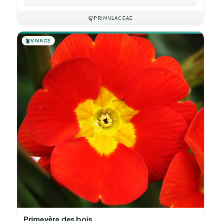
🍃
PRIMULACEAE
🪴
VIVACE
Primevère des bois