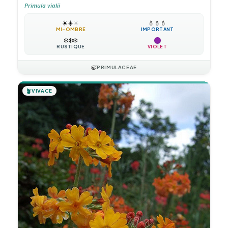
Primula vialii
☀️
☀️
☀️
💧
💧
💧
MI-OMBRE
IMPORTANT
❄️
❄️
❄️
RUSTIQUE
VIOLET
🍃
PRIMULACEAE
🪴
VIVACE