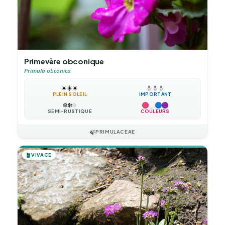
Primevère obconique
Primula obconica
☀️
☀️
☀️
💧
💧
💧
PLEIN SOLEIL
IMPORTANT
❄️
❄️
❄️
SEMI-RUSTIQUE
COULEURS
🍃
PRIMULACEAE
🪴
VIVACE