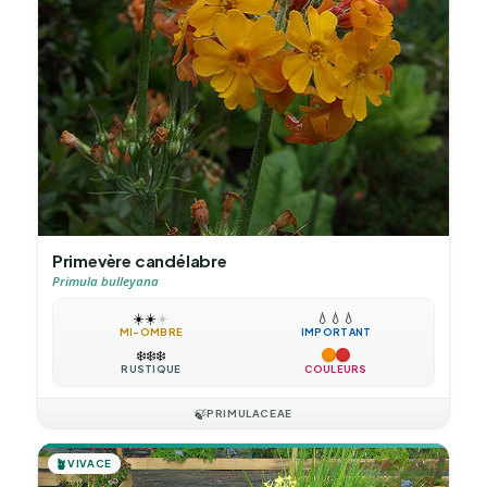
Primevère candélabre
Primula bulleyana
☀️
☀️
☀️
💧
💧
💧
MI-OMBRE
IMPORTANT
❄️
❄️
❄️
RUSTIQUE
COULEURS
🍃
PRIMULACEAE
🪴
VIVACE