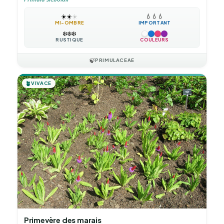
☀️
☀️
☀️
💧
💧
💧
MI-OMBRE
IMPORTANT
❄️
❄️
❄️
RUSTIQUE
COULEURS
🍃
PRIMULACEAE
🪴
VIVACE
Primevère des marais