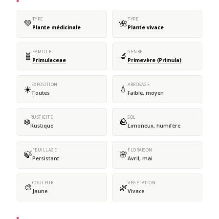
TYPE
TYPE
💚
🌺
Plante médicinale
Plante vivace
FAMILLE
GENRE
🧬
🔬
Primulaceae
Primevère (Primula)
EXPOSITION
ARROSAGE
☀️
💧
Toutes
Faible, moyen
RUSTICITÉ
SOL
❄️
🪨
Rustique
Limoneux, humifère
FEUILLAGE
FLORAISON
🍃
🌸
Persistant
Avril, mai
COULEUR
VÉGÉTATION
🎨
🌿
Jaune
Vivace