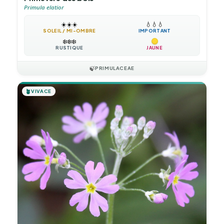
Primula elatior
☀️
☀️
☀️
💧
💧
💧
SOLEIL / MI-OMBRE
IMPORTANT
❄️
❄️
❄️
RUSTIQUE
JAUNE
🍃
PRIMULACEAE
🪴
VIVACE