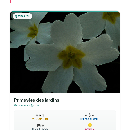
🪴
VIVACE
Primevère des jardins
Primula vulgaris
☀️
☀️
☀️
💧
💧
💧
MI-OMBRE
IMPORTANT
❄️
❄️
❄️
RUSTIQUE
JAUNE