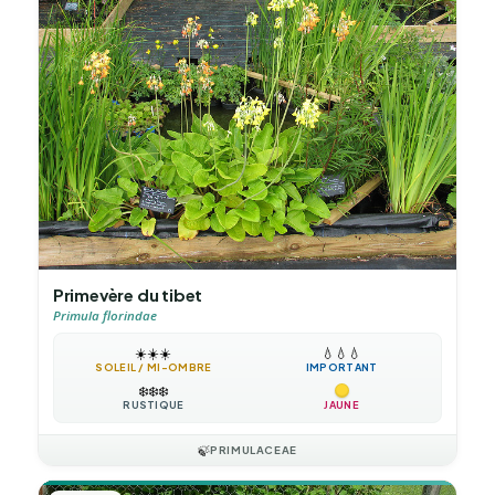
Primevère du tibet
Primula florindae
☀️
☀️
☀️
💧
💧
💧
SOLEIL / MI-OMBRE
IMPORTANT
❄️
❄️
❄️
RUSTIQUE
JAUNE
🍃
PRIMULACEAE