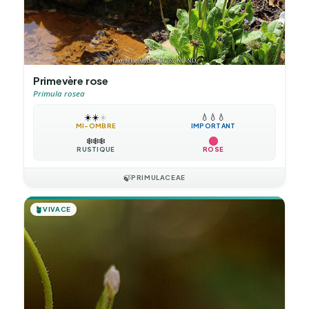
Primevère rose
Primula rosea
☀️
☀️
☀️
💧
💧
💧
MI-OMBRE
IMPORTANT
❄️
❄️
❄️
RUSTIQUE
ROSE
🍃
PRIMULACEAE
🪴
VIVACE