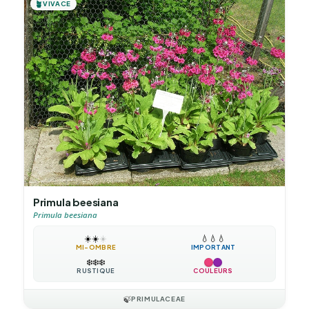
🪴
VIVACE
Primula beesiana
Primula beesiana
☀️
☀️
☀️
💧
💧
💧
MI-OMBRE
IMPORTANT
❄️
❄️
❄️
RUSTIQUE
COULEURS
🍃
PRIMULACEAE