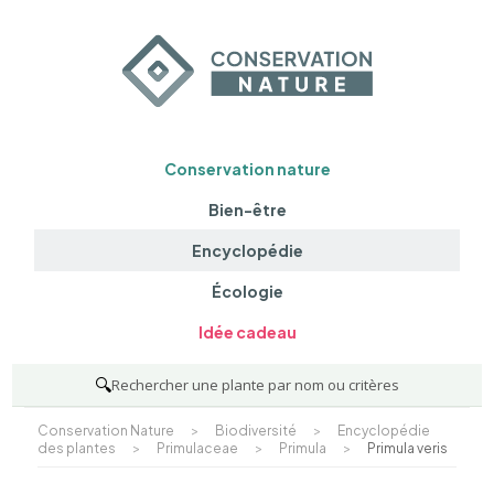
Conservation nature
Bien-être
Encyclopédie
Écologie
Idée cadeau
🔍
Rechercher une plante par nom ou critères
Conservation Nature
>
Biodiversité
>
Encyclopédie
des plantes
>
Primulaceae
>
Primula
>
Primula veris