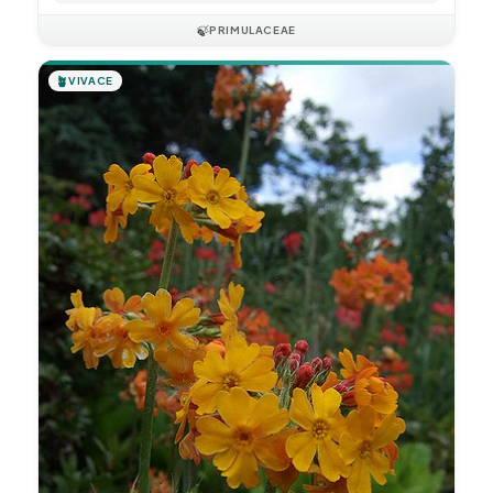
🍃
PRIMULACEAE
🪴
VIVACE