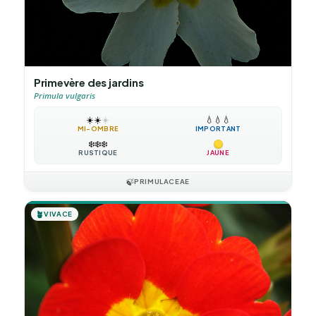
Primevère des jardins
Primula vulgaris
☀️
☀️
☀️
💧
💧
💧
MI-OMBRE
IMPORTANT
❄️
❄️
❄️
RUSTIQUE
JAUNE
🍃
PRIMULACEAE
🪴
VIVACE