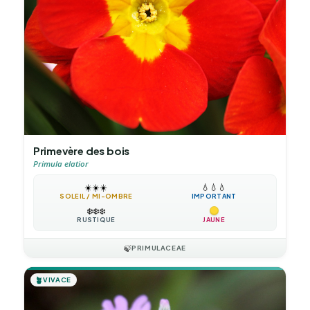
Primevère des bois
Primula elatior
☀️
☀️
☀️
💧
💧
💧
SOLEIL / MI-OMBRE
IMPORTANT
❄️
❄️
❄️
RUSTIQUE
JAUNE
🍃
PRIMULACEAE
🪴
VIVACE