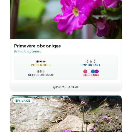
Primevère obconique
Primula obconica
☀️
☀️
☀️
💧
💧
💧
PLEIN SOLEIL
IMPORTANT
❄️
❄️
❄️
SEMI-RUSTIQUE
COULEURS
🍃
PRIMULACEAE
🪴
VIVACE