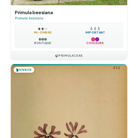
Primula beesiana
Primula beesiana
☀️
☀️
☀️
💧
💧
💧
MI-OMBRE
IMPORTANT
❄️
❄️
❄️
RUSTIQUE
COULEURS
🍃
PRIMULACEAE
🪴
VIVACE