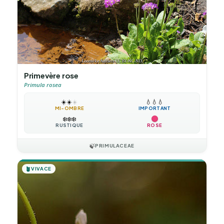
Primevère rose
Primula rosea
☀️
☀️
☀️
💧
💧
💧
MI-OMBRE
IMPORTANT
❄️
❄️
❄️
RUSTIQUE
ROSE
🍃
PRIMULACEAE
🪴
VIVACE