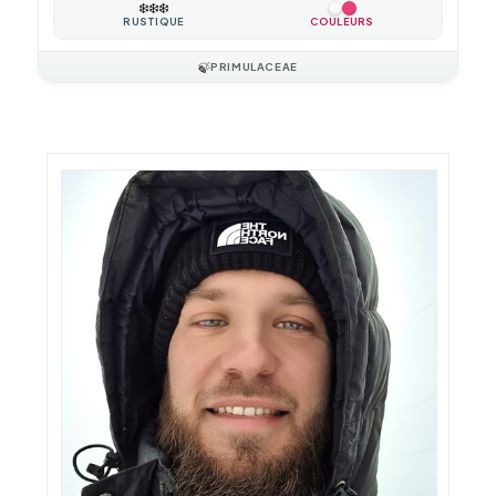
❄️
❄️
❄️
RUSTIQUE
COULEURS
🍃
PRIMULACEAE