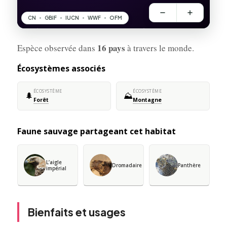
16 pays
Espèce observée dans
à travers le monde.
Écosystèmes associés
ÉCOSYSTÈME
ÉCOSYSTÈME
🌲
⛰️
Forêt
Montagne
Faune sauvage partageant cet habitat
L’aigle
Dromadaire
Panthère
impérial
Bienfaits et usages