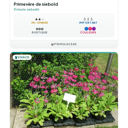
Primevère de siebold
Primula sieboldii
☀️
☀️
☀️
💧
💧
💧
MI-OMBRE
IMPORTANT
❄️
❄️
❄️
RUSTIQUE
COULEURS
🍃
PRIMULACEAE
🪴
VIVACE