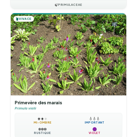
🍃
PRIMULACEAE
🪴
VIVACE
Primevère des marais
Primula vialii
☀️
☀️
☀️
💧
💧
💧
MI-OMBRE
IMPORTANT
❄️
❄️
❄️
RUSTIQUE
VIOLET