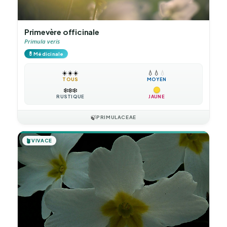
Primevère officinale
Primula veris
💊
Médicinale
☀️
☀️
☀️
💧
💧
💧
TOUS
MOYEN
❄️
❄️
❄️
RUSTIQUE
JAUNE
🍃
PRIMULACEAE
🪴
VIVACE