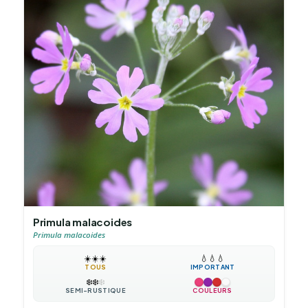
Primula malacoides
Primula malacoides
☀️
☀️
☀️
💧
💧
💧
TOUS
IMPORTANT
❄️
❄️
❄️
SEMI-RUSTIQUE
COULEURS