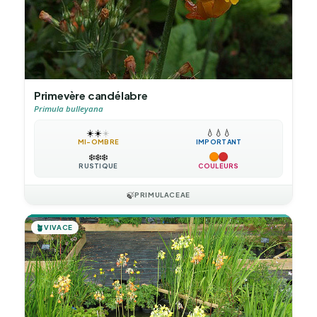
Primevère candélabre
Primula bulleyana
☀️
☀️
☀️
💧
💧
💧
MI-OMBRE
IMPORTANT
❄️
❄️
❄️
RUSTIQUE
COULEURS
🍃
PRIMULACEAE
🪴
VIVACE