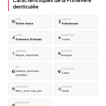
Caractéristiques de la Primevère
denticulée
TYPE
FAMILLE
🌺
🧬
Plante vivace
Primulaceae
GENRE
EXPOSITION
🔬
☀️
Primevère (Primula)
Toutes
ARROSAGE
RUSTICITÉ
💧
❄️
Moyen, important
Rustique
SOL
FEUILLAGE
🪨
🍃
Sableux, limoneux,
Caduc
humifère
FLORAISON
COULEUR
🌸
🎨
Mars, avril, mai, juin
Violet
VÉGÉTATION
🌿