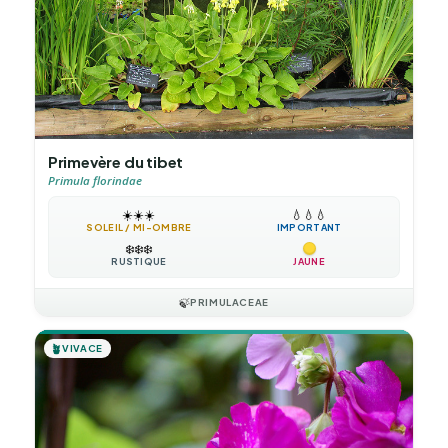
Primevère du tibet
Primula florindae
☀️
☀️
☀️
💧
💧
💧
SOLEIL / MI-OMBRE
IMPORTANT
❄️
❄️
❄️
RUSTIQUE
JAUNE
🍃
PRIMULACEAE
🪴
VIVACE