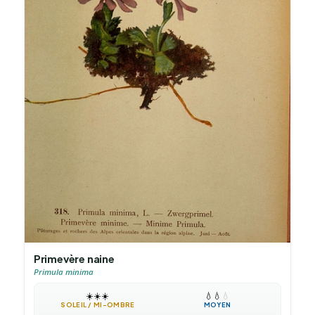
Primevère naine
Primula minima
☀️
☀️
☀️
💧
💧
💧
SOLEIL / MI-OMBRE
MOYEN