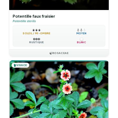
Potentille faux fraisier
Potentilla sterilis
☀️
☀️
☀️
💧
💧
💧
SOLEIL / MI-OMBRE
MOYEN
❄️
❄️
❄️
RUSTIQUE
BLANC
🍃
ROSACEAE
🪴
VIVACE