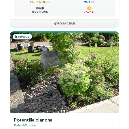
PLEIN SOLEIL
MOYEN
❄️
❄️
❄️
RUSTIQUE
JAUNE
🍃
ROSACEAE
🪴
VIVACE
Potentille blanche
Potentilla alba