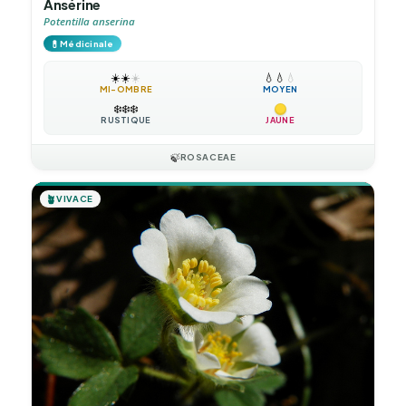
Ansérine
Potentilla anserina
💊
Médicinale
☀️
☀️
☀️
💧
💧
💧
MI-OMBRE
MOYEN
❄️
❄️
❄️
RUSTIQUE
JAUNE
🍃
ROSACEAE
🪴
VIVACE