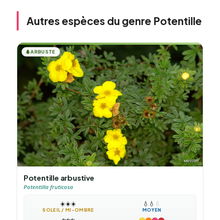
Autres espèces du genre Potentille
🌲
ARBUSTE
Potentille arbustive
Potentilla fruticosa
☀️
☀️
☀️
💧
💧
💧
SOLEIL / MI-OMBRE
MOYEN