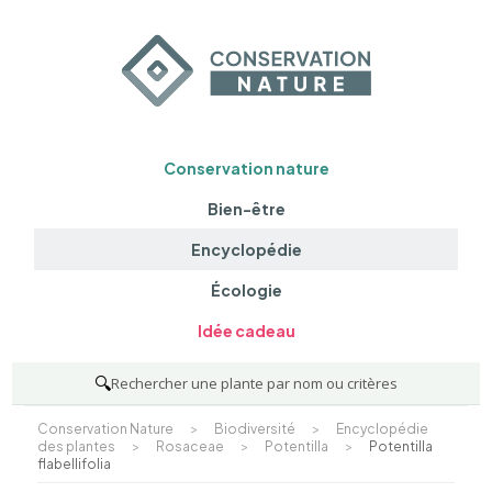
Conservation nature
Bien-être
Encyclopédie
Écologie
Idée cadeau
🔍
Rechercher une plante par nom ou critères
Conservation Nature
>
Biodiversité
>
Encyclopédie
des plantes
>
Rosaceae
>
Potentilla
>
Potentilla
flabellifolia