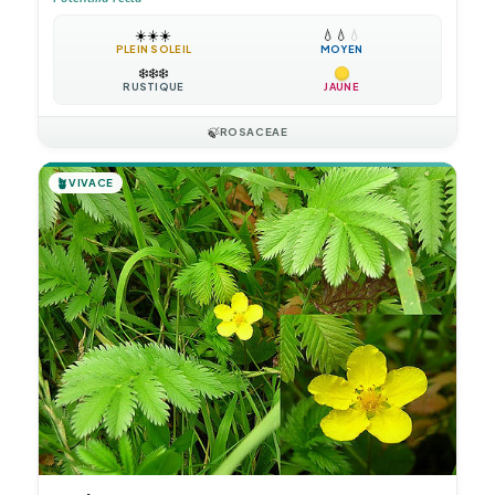
☀️
☀️
☀️
💧
💧
💧
PLEIN SOLEIL
MOYEN
❄️
❄️
❄️
RUSTIQUE
JAUNE
🍃
ROSACEAE
🪴
VIVACE