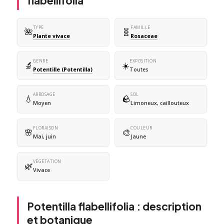
flabellifolia
TYPE
FAMILLE
🌺
🧬
Plante vivace
Rosaceae
GENRE
EXPOSITION
🔬
☀️
Potentille (Potentilla)
Toutes
ARROSAGE
SOL
💧
🪨
Moyen
Limoneux, caillouteux
FLORAISON
COULEUR
🌸
🎨
Mai, juin
Jaune
VÉGÉTATION
🌿
Vivace
Potentilla flabellifolia : description
et botanique