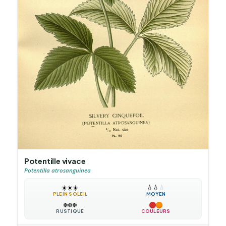
Potentille vivace
Potentilla atrosanguinea
☀️
☀️
☀️
💧
💧
💧
PLEIN SOLEIL
MOYEN
❄️
❄️
❄️
RUSTIQUE
COULEURS