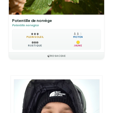
Potentille de norvège
Potentilla norvegica
☀️
☀️
☀️
💧
💧
💧
PLEIN SOLEIL
MOYEN
❄️
❄️
❄️
RUSTIQUE
JAUNE
🍃
ROSACEAE