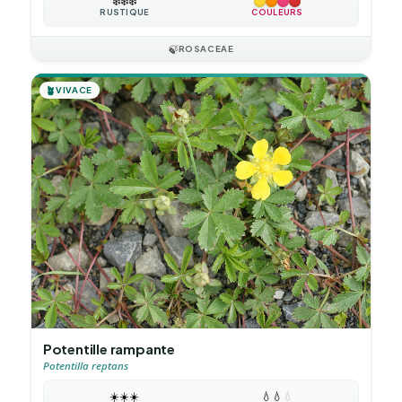
❄️
❄️
❄️
RUSTIQUE
COULEURS
🍃
ROSACEAE
🪴
VIVACE
Potentille rampante
Potentilla reptans
☀️
☀️
☀️
💧
💧
💧