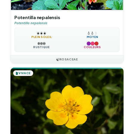
Potentilla nepalensis
Potentilla nepalensis
☀️
☀️
☀️
💧
💧
💧
PLEIN SOLEIL
MOYEN
❄️
❄️
❄️
RUSTIQUE
COULEURS
🍃
ROSACEAE
🪴
VIVACE