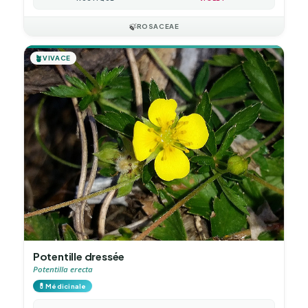
🍃
ROSACEAE
🪴
VIVACE
Potentille dressée
Potentilla erecta
💊
Médicinale