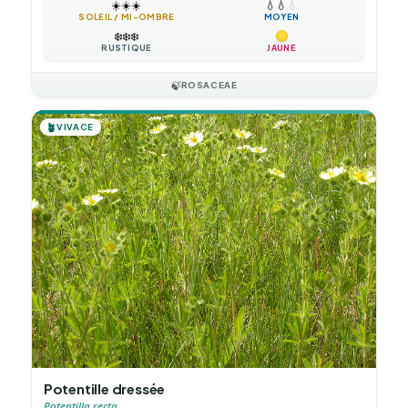
☀️
☀️
☀️
💧
💧
💧
SOLEIL / MI-OMBRE
MOYEN
❄️
❄️
❄️
RUSTIQUE
JAUNE
🍃
ROSACEAE
🪴
VIVACE
Potentille dressée
Potentilla recta