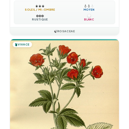
☀️
☀️
☀️
💧
💧
💧
SOLEIL / MI-OMBRE
MOYEN
❄️
❄️
❄️
RUSTIQUE
BLANC
🍃
ROSACEAE
🪴
VIVACE