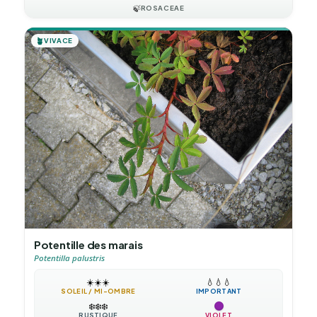
🍃
ROSACEAE
🪴
VIVACE
Potentille des marais
Potentilla palustris
☀️
☀️
☀️
💧
💧
💧
SOLEIL / MI-OMBRE
IMPORTANT
❄️
❄️
❄️
RUSTIQUE
VIOLET