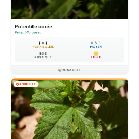
Potentille dorée
Potentilla aurea
☀️
☀️
☀️
💧
💧
💧
PLEIN SOLEIL
MOYEN
❄️
❄️
❄️
RUSTIQUE
JAUNE
🍃
ROSACEAE
🌻
ANNUELLE