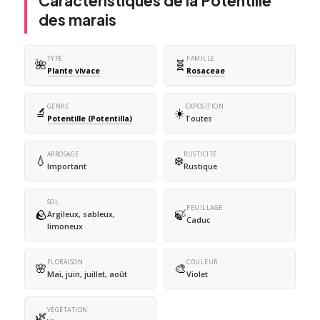
Caractéristiques de la Potentille
des marais
TYPE
FAMILLE
🌺
🧬
Plante vivace
Rosaceae
GENRE
EXPOSITION
🔬
☀️
Potentille (Potentilla)
Toutes
ARROSAGE
RUSTICITÉ
💧
❄️
Important
Rustique
SOL
FEUILLAGE
🪨
🍃
Argileux, sableux,
Caduc
limoneux
FLORAISON
COULEUR
🌸
🎨
Mai, juin, juillet, août
Violet
VÉGÉTATION
🌿