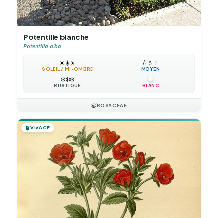
Potentille blanche
Potentilla alba
☀️
☀️
☀️
💧
💧
💧
SOLEIL / MI-OMBRE
MOYEN
❄️
❄️
❄️
RUSTIQUE
BLANC
🍃
ROSACEAE
🪴
VIVACE