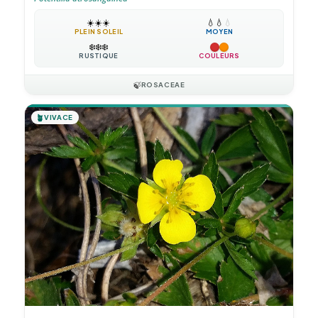
☀️
☀️
☀️
💧
💧
💧
PLEIN SOLEIL
MOYEN
❄️
❄️
❄️
RUSTIQUE
COULEURS
🍃
ROSACEAE
🪴
VIVACE