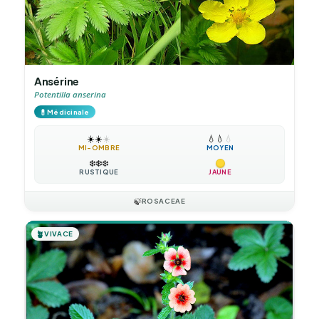
Ansérine
Potentilla anserina
💊
Médicinale
☀️
☀️
☀️
💧
💧
💧
MI-OMBRE
MOYEN
❄️
❄️
❄️
RUSTIQUE
JAUNE
🍃
ROSACEAE
🪴
VIVACE