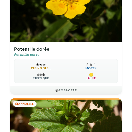
Potentille dorée
Potentilla aurea
☀️
☀️
☀️
💧
💧
💧
PLEIN SOLEIL
MOYEN
❄️
❄️
❄️
RUSTIQUE
JAUNE
🍃
ROSACEAE
🌻
ANNUELLE