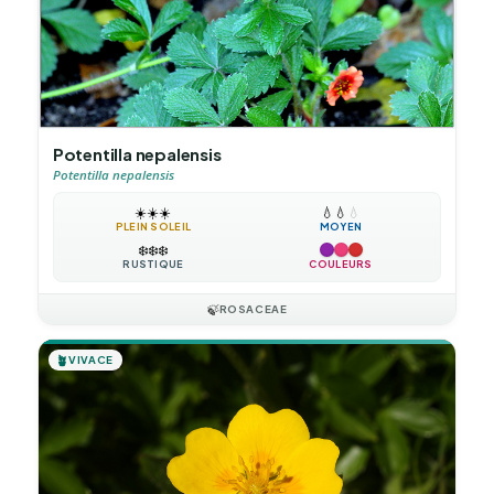
Potentilla nepalensis
Potentilla nepalensis
☀️
☀️
☀️
💧
💧
💧
PLEIN SOLEIL
MOYEN
❄️
❄️
❄️
RUSTIQUE
COULEURS
🍃
ROSACEAE
🪴
VIVACE