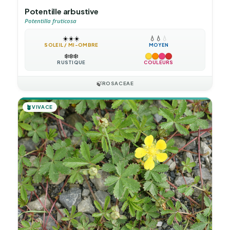
Potentille arbustive
Potentilla fruticosa
☀️
☀️
☀️
💧
💧
💧
SOLEIL / MI-OMBRE
MOYEN
❄️
❄️
❄️
RUSTIQUE
COULEURS
🍃
ROSACEAE
🪴
VIVACE