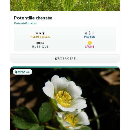
Potentille dressée
Potentilla recta
☀️
☀️
☀️
💧
💧
💧
PLEIN SOLEIL
MOYEN
❄️
❄️
❄️
RUSTIQUE
JAUNE
🍃
ROSACEAE
🪴
VIVACE