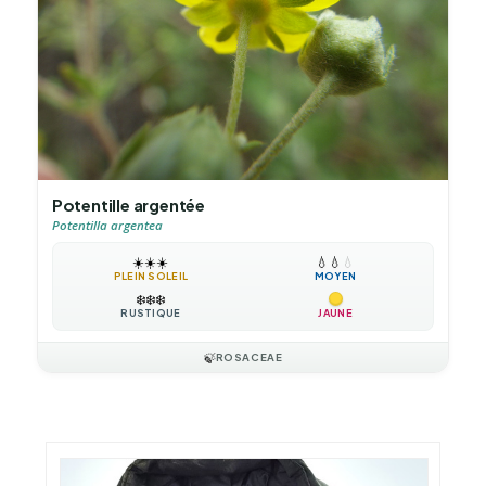
Potentille argentée
Potentilla argentea
☀️
☀️
☀️
💧
💧
💧
PLEIN SOLEIL
MOYEN
❄️
❄️
❄️
RUSTIQUE
JAUNE
🍃
ROSACEAE