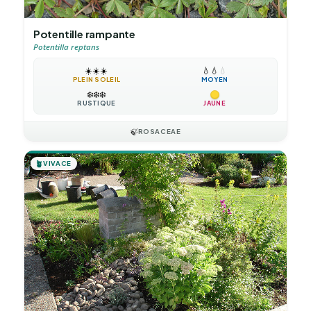
Potentille rampante
Potentilla reptans
☀️
☀️
☀️
💧
💧
💧
PLEIN SOLEIL
MOYEN
❄️
❄️
❄️
RUSTIQUE
JAUNE
🍃
ROSACEAE
🪴
VIVACE