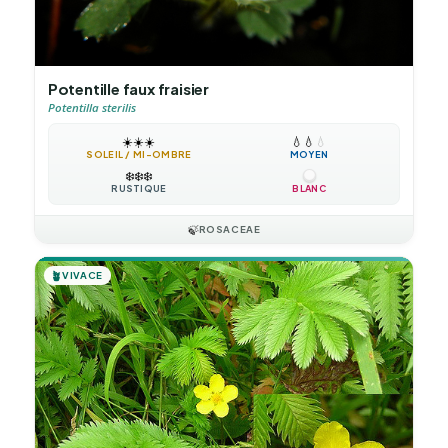
Potentille faux fraisier
Potentilla sterilis
☀️
☀️
☀️
💧
💧
💧
SOLEIL / MI-OMBRE
MOYEN
❄️
❄️
❄️
RUSTIQUE
BLANC
🍃
ROSACEAE
🪴
VIVACE