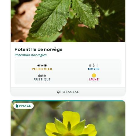
Potentille de norvège
Potentilla norvegica
☀️
☀️
☀️
💧
💧
💧
PLEIN SOLEIL
MOYEN
❄️
❄️
❄️
RUSTIQUE
JAUNE
🍃
ROSACEAE
🪴
VIVACE