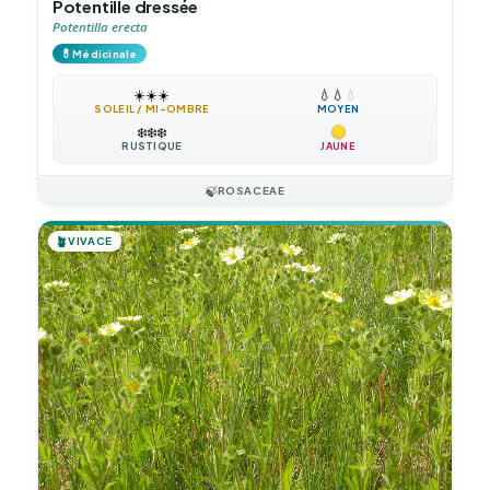
Potentille dressée
Potentilla erecta
💊
Médicinale
☀️
☀️
☀️
💧
💧
💧
SOLEIL / MI-OMBRE
MOYEN
❄️
❄️
❄️
RUSTIQUE
JAUNE
🍃
ROSACEAE
🪴
VIVACE