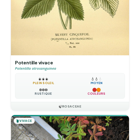
Potentille vivace
Potentilla atrosanguinea
☀️
☀️
☀️
💧
💧
💧
PLEIN SOLEIL
MOYEN
❄️
❄️
❄️
RUSTIQUE
COULEURS
🍃
ROSACEAE
🪴
VIVACE