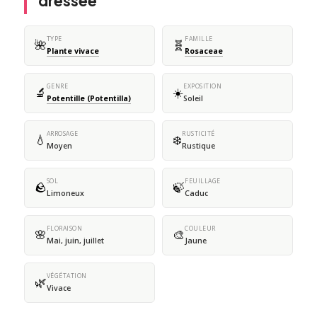
dressée
TYPE
FAMILLE
🌺
🧬
Plante vivace
Rosaceae
GENRE
EXPOSITION
🔬
☀️
Potentille (Potentilla)
Soleil
ARROSAGE
RUSTICITÉ
💧
❄️
Moyen
Rustique
SOL
FEUILLAGE
🪨
🍃
Limoneux
Caduc
FLORAISON
COULEUR
🌸
🎨
Mai, juin, juillet
Jaune
VÉGÉTATION
🌿
Vivace