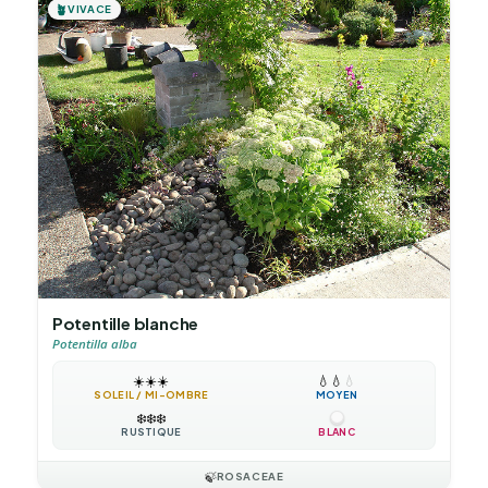
🪴
VIVACE
Potentille blanche
Potentilla alba
☀️
☀️
☀️
💧
💧
💧
SOLEIL / MI-OMBRE
MOYEN
❄️
❄️
❄️
RUSTIQUE
BLANC
🍃
ROSACEAE