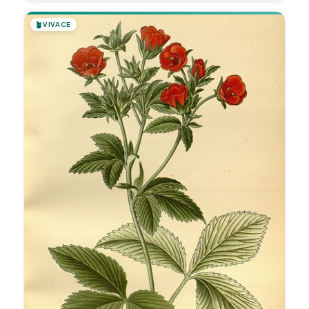
🪴
VIVACE