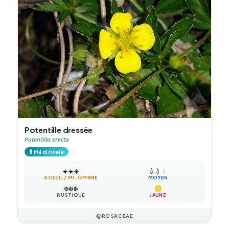
Potentille dressée
Potentilla erecta
💊
Médicinale
☀️
☀️
☀️
💧
💧
💧
SOLEIL / MI-OMBRE
MOYEN
❄️
❄️
❄️
RUSTIQUE
JAUNE
🍃
ROSACEAE