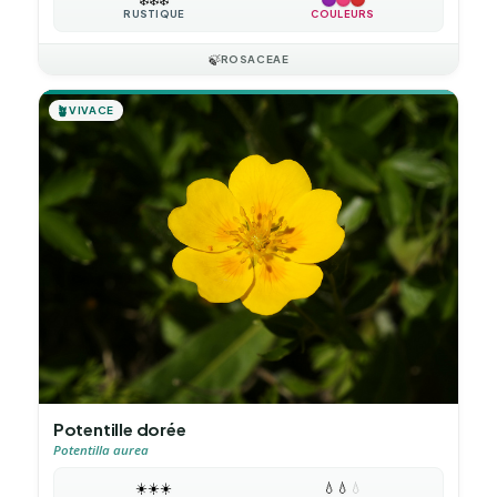
RUSTIQUE
COULEURS
🍃
ROSACEAE
🪴
VIVACE
Potentille dorée
Potentilla aurea
☀️
☀️
☀️
💧
💧
💧