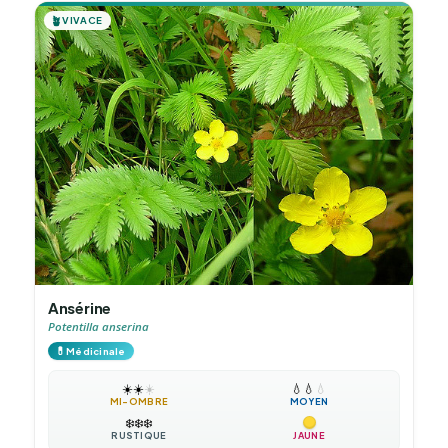
🪴
VIVACE
Ansérine
Potentilla anserina
💊
Médicinale
☀️
☀️
☀️
💧
💧
💧
MI-OMBRE
MOYEN
❄️
❄️
❄️
RUSTIQUE
JAUNE