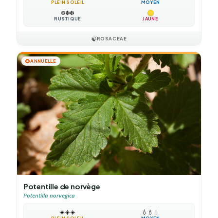
PLEIN SOLEIL
MOYEN
❄️
❄️
❄️
RUSTIQUE
JAUNE
🍃
ROSACEAE
🌻
ANNUELLE
Potentille de norvège
Potentilla norvegica
☀️
☀️
☀️
💧
💧
💧