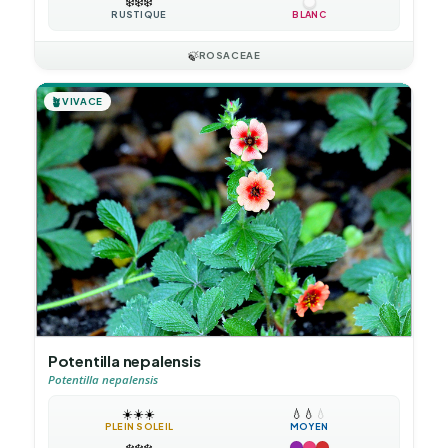
❄️
❄️
❄️
RUSTIQUE
BLANC
🍃
ROSACEAE
🪴
VIVACE
Potentilla nepalensis
Potentilla nepalensis
☀️
☀️
☀️
💧
💧
💧
PLEIN SOLEIL
MOYEN
❄️
❄️
❄️