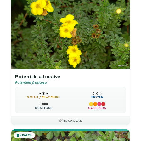
Potentille arbustive
Potentilla fruticosa
☀️
☀️
☀️
💧
💧
💧
SOLEIL / MI-OMBRE
MOYEN
❄️
❄️
❄️
RUSTIQUE
COULEURS
🍃
ROSACEAE
🪴
VIVACE