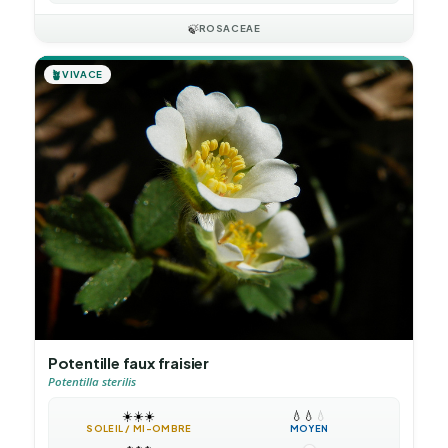
🍃
ROSACEAE
🪴
VIVACE
Potentille faux fraisier
Potentilla sterilis
☀️
☀️
☀️
💧
💧
💧
SOLEIL / MI-OMBRE
MOYEN