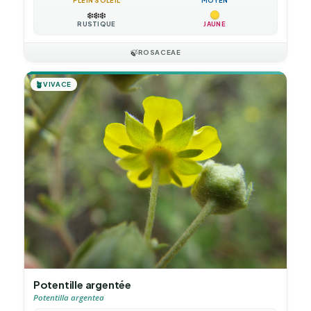
PLEIN SOLEIL
MOYEN
❄️
❄️
❄️
RUSTIQUE
JAUNE
🍃
ROSACEAE
🪴
VIVACE
Potentille argentée
Potentilla argentea