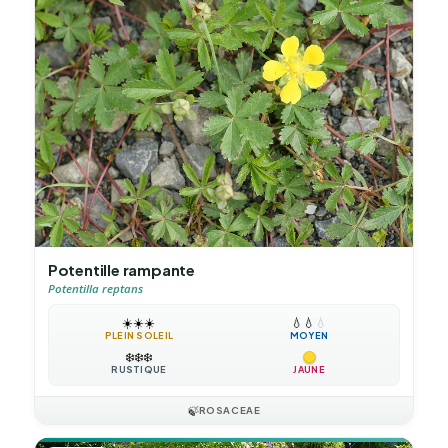
Potentille rampante
Potentilla reptans
☀️
☀️
☀️
💧
💧
💧
PLEIN SOLEIL
MOYEN
❄️
❄️
❄️
RUSTIQUE
JAUNE
🍃
ROSACEAE