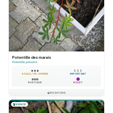
Potentille des marais
Potentilla palustris
☀️
☀️
☀️
💧
💧
💧
SOLEIL / MI-OMBRE
IMPORTANT
❄️
❄️
❄️
RUSTIQUE
VIOLET
🍃
ROSACEAE
🪴
VIVACE