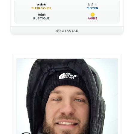
☀️
☀️
☀️
💧
💧
💧
PLEIN SOLEIL
MOYEN
❄️
❄️
❄️
RUSTIQUE
JAUNE
🍃
ROSACEAE