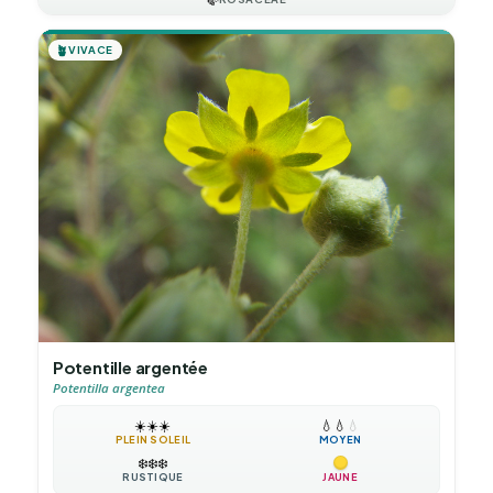
🪴
VIVACE
Potentille argentée
Potentilla argentea
☀️
☀️
☀️
💧
💧
💧
PLEIN SOLEIL
MOYEN
❄️
❄️
❄️
RUSTIQUE
JAUNE