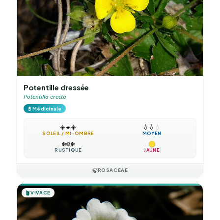
Potentille dressée
Potentilla erecta
💊
Médicinale
☀️
☀️
☀️
💧
💧
💧
SOLEIL / MI-OMBRE
MOYEN
❄️
❄️
❄️
RUSTIQUE
JAUNE
🍃
ROSACEAE
🪴
VIVACE