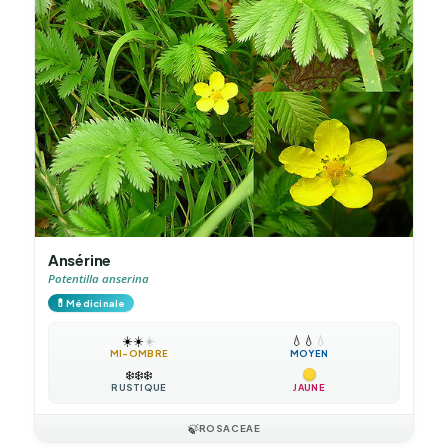
Ansérine
Potentilla anserina
💊
Médicinale
☀️
☀️
☀️
💧
💧
💧
MI-OMBRE
MOYEN
❄️
❄️
❄️
RUSTIQUE
JAUNE
🍃
ROSACEAE