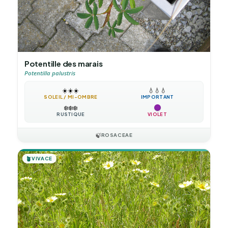
Potentille des marais
Potentilla palustris
☀️
☀️
☀️
💧
💧
💧
SOLEIL / MI-OMBRE
IMPORTANT
❄️
❄️
❄️
RUSTIQUE
VIOLET
🍃
ROSACEAE
🪴
VIVACE