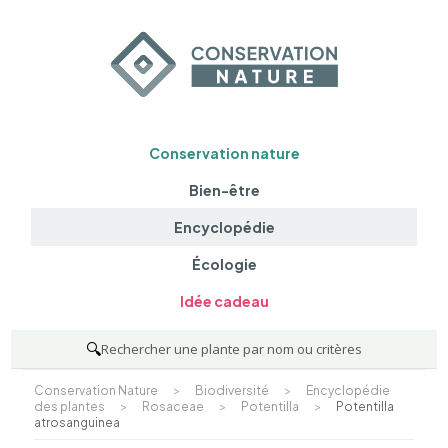
Conservation nature
Bien-être
Encyclopédie
Écologie
Idée cadeau
🔍
Rechercher une plante par nom ou critères
Conservation Nature
>
Biodiversité
>
Encyclopédie
des plantes
>
Rosaceae
>
Potentilla
>
Potentilla
atrosanguinea