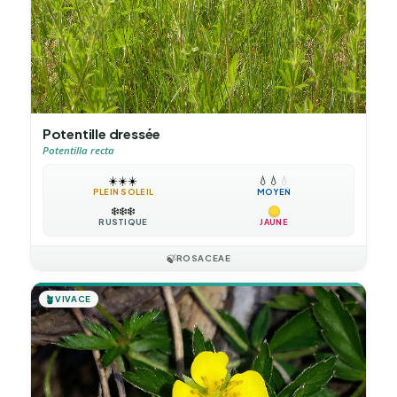
Potentille dressée
Potentilla recta
☀️
☀️
☀️
💧
💧
💧
PLEIN SOLEIL
MOYEN
❄️
❄️
❄️
RUSTIQUE
JAUNE
🍃
ROSACEAE
🪴
VIVACE