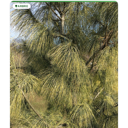
🌳
ARBRE