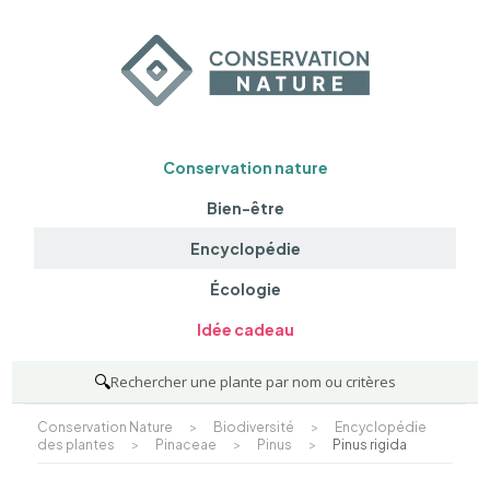
Conservation nature
Bien-être
Encyclopédie
Écologie
Idée cadeau
🔍
Rechercher une plante par nom ou critères
Conservation Nature
>
Biodiversité
>
Encyclopédie
des plantes
>
Pinaceae
>
Pinus
>
Pinus rigida