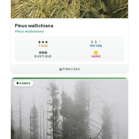
Pinus wallichiana
Pinus wallichiana
☀️
☀️
☀️
💧
💧
💧
TOUS
MOYEN
❄️
❄️
❄️
RUSTIQUE
JAUNE
🍃
PINACEAE
🌳
ARBRE