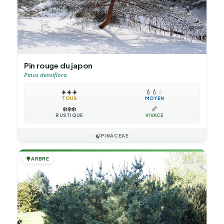
Pin rouge du japon
Pinus densiflora
☀️
☀️
☀️
💧
💧
💧
TOUS
MOYEN
❄️
❄️
❄️
📏
RUSTIQUE
VIVACE
🍃
PINACEAE
🌳
ARBRE