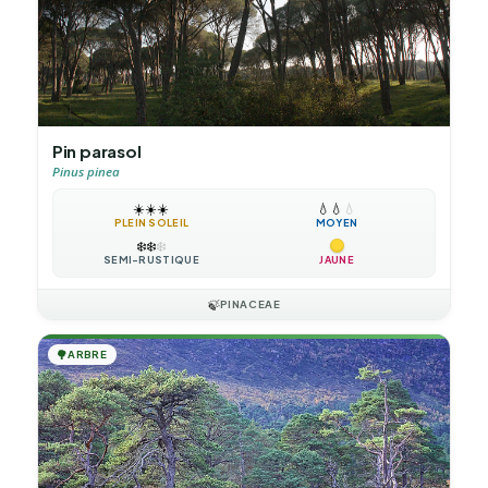
Pin parasol
Pinus pinea
☀️
☀️
☀️
💧
💧
💧
PLEIN SOLEIL
MOYEN
❄️
❄️
❄️
SEMI-RUSTIQUE
JAUNE
🍃
PINACEAE
🌳
ARBRE