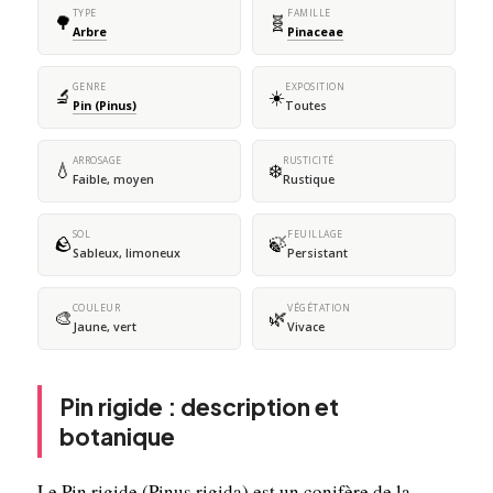
TYPE
FAMILLE
🌳
🧬
Arbre
Pinaceae
GENRE
EXPOSITION
🔬
☀️
Pin (Pinus)
Toutes
ARROSAGE
RUSTICITÉ
💧
❄️
Faible, moyen
Rustique
SOL
FEUILLAGE
🪨
🍃
Sableux, limoneux
Persistant
COULEUR
VÉGÉTATION
🎨
🌿
Jaune, vert
Vivace
Pin rigide : description et
botanique
Le Pin rigide (Pinus rigida) est un conifère de la