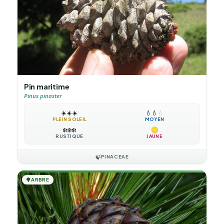
Pin maritime
Pinus pinaster
☀️
☀️
☀️
💧
💧
💧
PLEIN SOLEIL
MOYEN
❄️
❄️
❄️
RUSTIQUE
JAUNE
🍃
PINACEAE
🌳
ARBRE