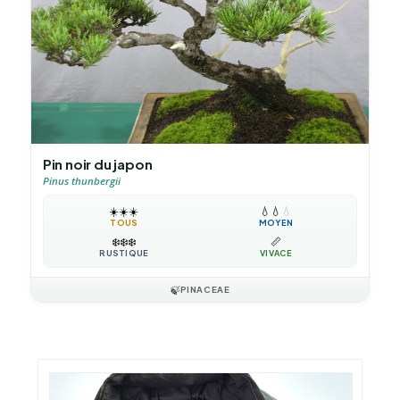
Pin noir du japon
Pinus thunbergii
☀️
☀️
☀️
💧
💧
💧
TOUS
MOYEN
❄️
❄️
❄️
📏
RUSTIQUE
VIVACE
🍃
PINACEAE