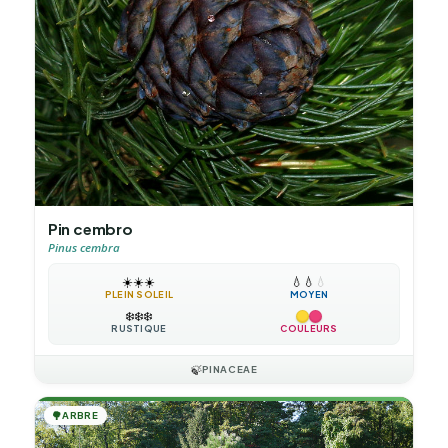
Pin cembro
Pinus cembra
☀️
☀️
☀️
💧
💧
💧
PLEIN SOLEIL
MOYEN
❄️
❄️
❄️
RUSTIQUE
COULEURS
🍃
PINACEAE
🌳
ARBRE