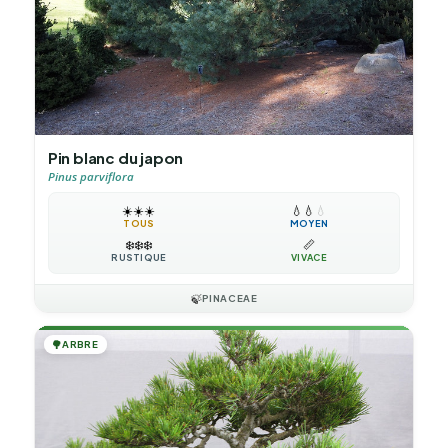
Pin blanc du japon
Pinus parviflora
☀️
☀️
☀️
💧
💧
💧
TOUS
MOYEN
❄️
❄️
❄️
📏
RUSTIQUE
VIVACE
🍃
PINACEAE
🌳
ARBRE