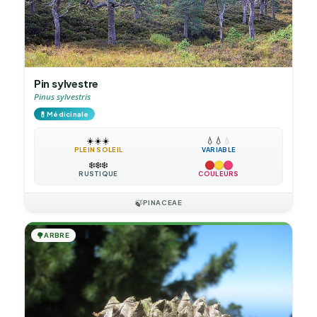
Pin sylvestre
Pinus sylvestris
💊
Médicinale
☀️
☀️
☀️
💧
💧
💧
PLEIN SOLEIL
VARIABLE
❄️
❄️
❄️
RUSTIQUE
COULEURS
🍃
PINACEAE
🌳
ARBRE