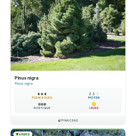
Pinus nigra
Pinus nigra
☀️
☀️
☀️
💧
💧
💧
PLEIN SOLEIL
MOYEN
❄️
❄️
❄️
RUSTIQUE
JAUNE
🍃
PINACEAE
🌳
ARBRE