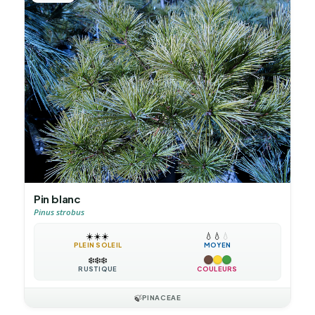
Pin blanc
Pinus strobus
☀️
☀️
☀️
💧
💧
💧
PLEIN SOLEIL
MOYEN
❄️
❄️
❄️
RUSTIQUE
COULEURS
🍃
PINACEAE