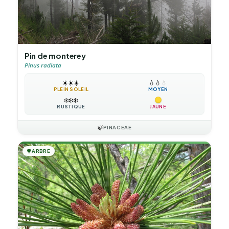
Pin de monterey
Pinus radiata
☀️
☀️
☀️
💧
💧
💧
PLEIN SOLEIL
MOYEN
❄️
❄️
❄️
RUSTIQUE
JAUNE
🍃
PINACEAE
🌳
ARBRE