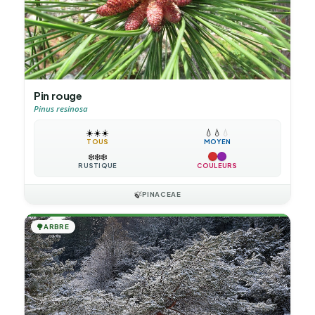
Pin rouge
Pinus resinosa
☀️
☀️
☀️
💧
💧
💧
TOUS
MOYEN
❄️
❄️
❄️
RUSTIQUE
COULEURS
🍃
PINACEAE
🌳
ARBRE