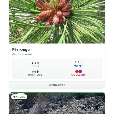
Pin rouge
Pinus resinosa
☀️
☀️
☀️
💧
💧
💧
TOUS
MOYEN
❄️
❄️
❄️
RUSTIQUE
COULEURS
🍃
PINACEAE
🌳
ARBRE