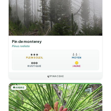
Pin de monterey
Pinus radiata
☀️
☀️
☀️
💧
💧
💧
PLEIN SOLEIL
MOYEN
❄️
❄️
❄️
RUSTIQUE
JAUNE
🍃
PINACEAE
🌳
ARBRE