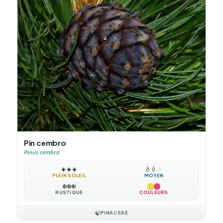
Pin cembro
Pinus cembra
☀️
☀️
☀️
💧
💧
💧
PLEIN SOLEIL
MOYEN
❄️
❄️
❄️
RUSTIQUE
COULEURS
🍃
PINACEAE