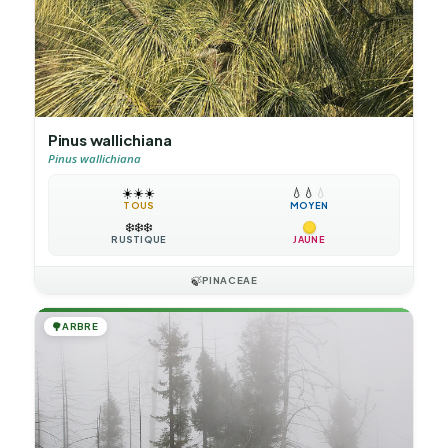
Pinus wallichiana
Pinus wallichiana
☀️
☀️
☀️
💧
💧
💧
TOUS
MOYEN
❄️
❄️
❄️
RUSTIQUE
JAUNE
🍃
PINACEAE
🌳
ARBRE