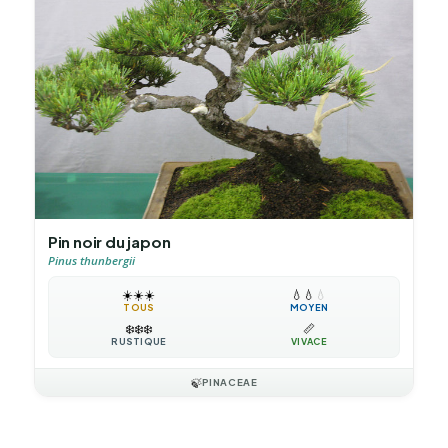
Pin noir du japon
Pinus thunbergii
☀️
☀️
☀️
💧
💧
💧
TOUS
MOYEN
❄️
❄️
❄️
📏
RUSTIQUE
VIVACE
🍃
PINACEAE