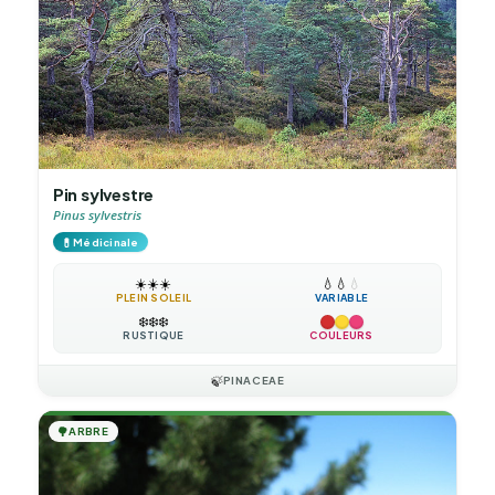
Pin sylvestre
Pinus sylvestris
💊
Médicinale
☀️
☀️
☀️
💧
💧
💧
PLEIN SOLEIL
VARIABLE
❄️
❄️
❄️
RUSTIQUE
COULEURS
🍃
PINACEAE
🌳
ARBRE