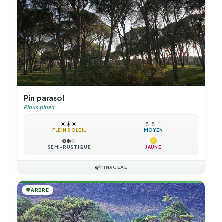
Pin parasol
Pinus pinea
☀️
☀️
☀️
💧
💧
💧
PLEIN SOLEIL
MOYEN
❄️
❄️
❄️
SEMI-RUSTIQUE
JAUNE
🍃
PINACEAE
🌳
ARBRE