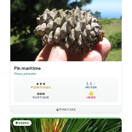
Pin maritime
Pinus pinaster
☀️
☀️
☀️
💧
💧
💧
PLEIN SOLEIL
MOYEN
❄️
❄️
❄️
RUSTIQUE
JAUNE
🍃
PINACEAE
🌳
ARBRE