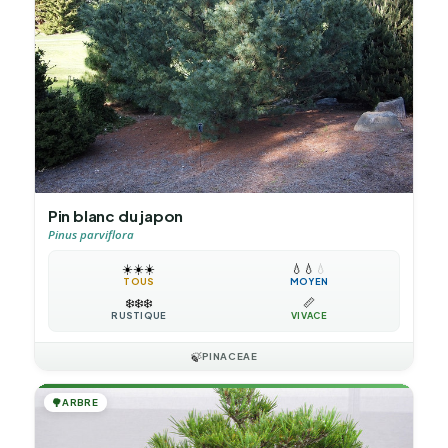
Pin blanc du japon
Pinus parviflora
☀️
☀️
☀️
💧
💧
💧
TOUS
MOYEN
❄️
❄️
❄️
📏
RUSTIQUE
VIVACE
🍃
PINACEAE
🌳
ARBRE