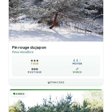
Pin rouge du japon
Pinus densiflora
☀️
☀️
☀️
💧
💧
💧
TOUS
MOYEN
❄️
❄️
❄️
📏
RUSTIQUE
VIVACE
🍃
PINACEAE
🌳
ARBRE