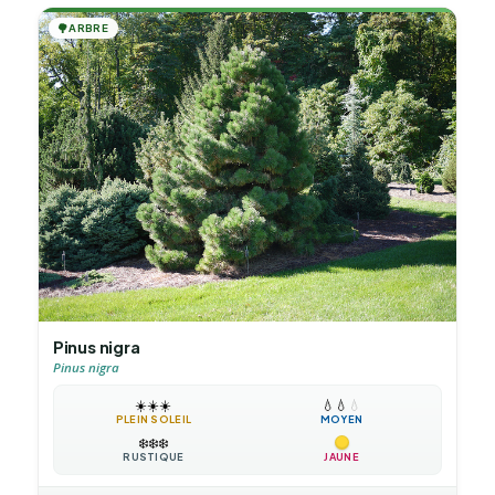
🌳
ARBRE
Pinus nigra
Pinus nigra
☀️
☀️
☀️
💧
💧
💧
PLEIN SOLEIL
MOYEN
❄️
❄️
❄️
RUSTIQUE
JAUNE