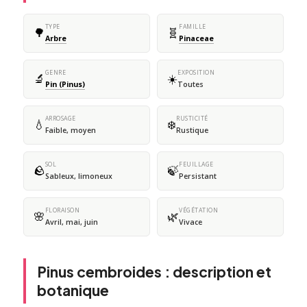
TYPE
FAMILLE
🌳
🧬
Arbre
Pinaceae
GENRE
EXPOSITION
🔬
☀️
Pin (Pinus)
Toutes
ARROSAGE
RUSTICITÉ
💧
❄️
Faible, moyen
Rustique
SOL
FEUILLAGE
🪨
🍃
Sableux, limoneux
Persistant
FLORAISON
VÉGÉTATION
🌸
🌿
Avril, mai, juin
Vivace
Pinus cembroides : description et
botanique