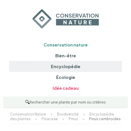
Conservation nature
Bien-être
Encyclopédie
Écologie
Idée cadeau
🔍
Rechercher une plante par nom ou critères
Conservation Nature
>
Biodiversité
>
Encyclopédie
des plantes
>
Pinaceae
>
Pinus
>
Pinus cembroides