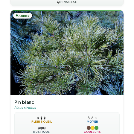
🍃
PINACEAE
🌳
ARBRE
Pin blanc
Pinus strobus
☀️
☀️
☀️
💧
💧
💧
PLEIN SOLEIL
MOYEN
❄️
❄️
❄️
RUSTIQUE
COULEURS