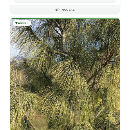
🍃
PINACEAE
🌳
ARBRE