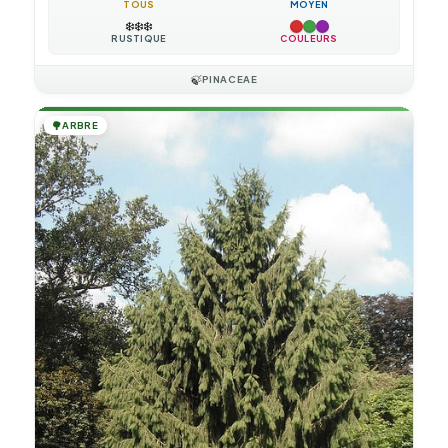
TOUS
MOYEN
❄️
❄️
❄️
RUSTIQUE
COULEURS
🍃
PINACEAE
🌳
ARBRE