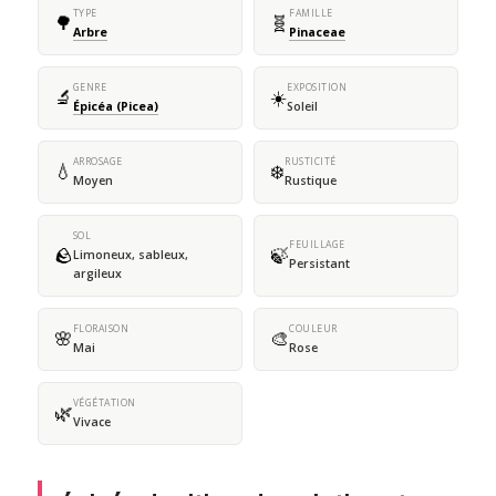
TYPE
FAMILLE
🌳
🧬
Arbre
Pinaceae
GENRE
EXPOSITION
🔬
☀️
Épicéa (Picea)
Soleil
ARROSAGE
RUSTICITÉ
💧
❄️
Moyen
Rustique
SOL
FEUILLAGE
🪨
🍃
Limoneux, sableux,
Persistant
argileux
FLORAISON
COULEUR
🌸
🎨
Mai
Rose
VÉGÉTATION
🌿
Vivace