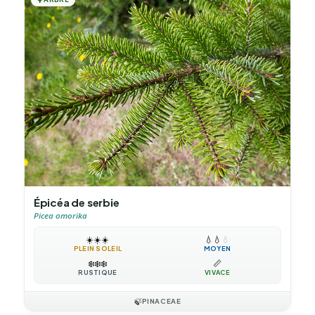
Épicéa de serbie
Picea omorika
☀️
☀️
☀️
💧
💧
💧
PLEIN SOLEIL
MOYEN
❄️
❄️
❄️
📏
RUSTIQUE
VIVACE
🍃
PINACEAE