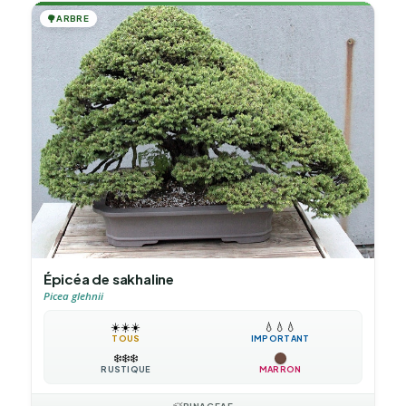
🌳
ARBRE
Épicéa de sakhaline
Picea glehnii
☀️
☀️
☀️
💧
💧
💧
TOUS
IMPORTANT
❄️
❄️
❄️
RUSTIQUE
MARRON