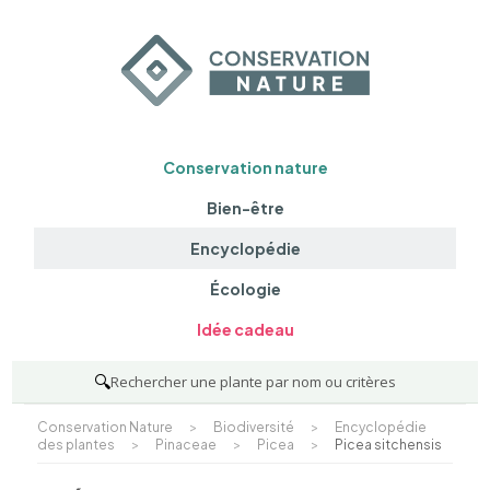
Conservation nature
Bien-être
Encyclopédie
Écologie
Idée cadeau
🔍
Rechercher une plante par nom ou critères
Conservation Nature
>
Biodiversité
>
Encyclopédie
des plantes
>
Pinaceae
>
Picea
>
Picea sitchensis