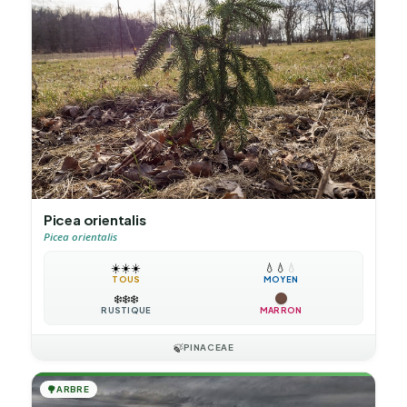
Picea orientalis
Picea orientalis
☀️
☀️
☀️
💧
💧
💧
TOUS
MOYEN
❄️
❄️
❄️
RUSTIQUE
MARRON
🍃
PINACEAE
🌳
ARBRE