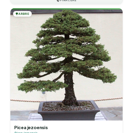
🍃
PINACEAE
🌳
ARBRE
Picea jezoensis
Picea jezoensis