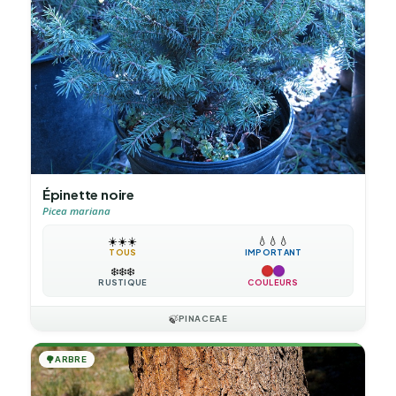
Épinette noire
Picea mariana
☀️
☀️
☀️
💧
💧
💧
TOUS
IMPORTANT
❄️
❄️
❄️
RUSTIQUE
COULEURS
🍃
PINACEAE
🌳
ARBRE