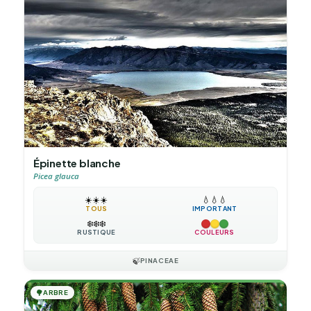
Épinette blanche
Picea glauca
☀️
☀️
☀️
💧
💧
💧
TOUS
IMPORTANT
❄️
❄️
❄️
RUSTIQUE
COULEURS
🍃
PINACEAE
🌳
ARBRE