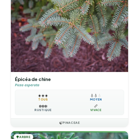
Épicéa de chine
Picea asperata
☀️
☀️
☀️
💧
💧
💧
TOUS
MOYEN
❄️
❄️
❄️
📏
RUSTIQUE
VIVACE
🍃
PINACEAE
🌳
ARBRE