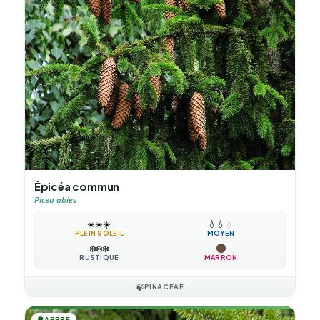
Épicéa commun
Picea abies
☀️
☀️
☀️
💧
💧
💧
PLEIN SOLEIL
MOYEN
❄️
❄️
❄️
RUSTIQUE
MARRON
🍃
PINACEAE
🌳
ARBRE