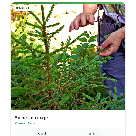
🌳
ARBRE
Épinette rouge
Picea rubens
☀️
☀️
☀️
💧
💧
💧