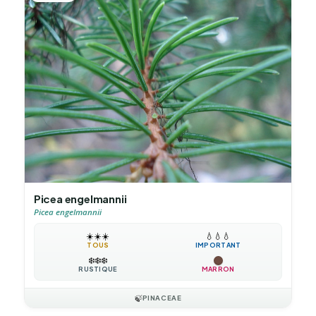
Picea engelmannii
Picea engelmannii
☀️
☀️
☀️
💧
💧
💧
TOUS
IMPORTANT
❄️
❄️
❄️
RUSTIQUE
MARRON
🍃
PINACEAE