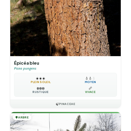
Épicéa bleu
Picea pungens
☀️
☀️
☀️
💧
💧
💧
PLEIN SOLEIL
MOYEN
❄️
❄️
❄️
📏
RUSTIQUE
VIVACE
🍃
PINACEAE
🌳
ARBRE