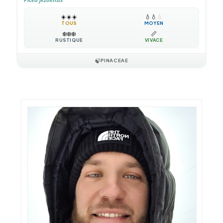
☀️
☀️
☀️
💧
💧
💧
TOUS
MOYEN
❄️
❄️
❄️
📏
RUSTIQUE
VIVACE
🍃
PINACEAE