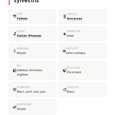
sylvestris
TYPE
FAMILLE
🌴
🧬
Palmier
Arecaceae
GENRE
EXPOSITION
🔬
☀️
Dattier (Phoenix)
Soleil
ARROSAGE
RUSTICITÉ
💧
❄️
Moyen
Semi-rustique
SOL
FEUILLAGE
🪨
🍃
Sableux, limoneux,
Persistant
argileux
FLORAISON
COULEUR
🌸
🎨
Mars, avril, mai, juin
Blanc
VÉGÉTATION
🌿
Vivace