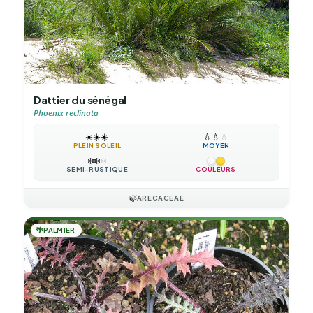
Dattier du sénégal
Phoenix reclinata
☀️
☀️
☀️
💧
💧
💧
PLEIN SOLEIL
MOYEN
❄️
❄️
❄️
SEMI-RUSTIQUE
COULEURS
🍃
ARECACEAE
🌴
PALMIER