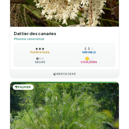
Dattier des canaries
Phoenix canariensis
☀️
☀️
☀️
💧
💧
💧
PLEIN SOLEIL
VARIABLE
❄️
❄️
❄️
GÉLIVE
COULEURS
🍃
ARECACEAE
🌴
PALMIER