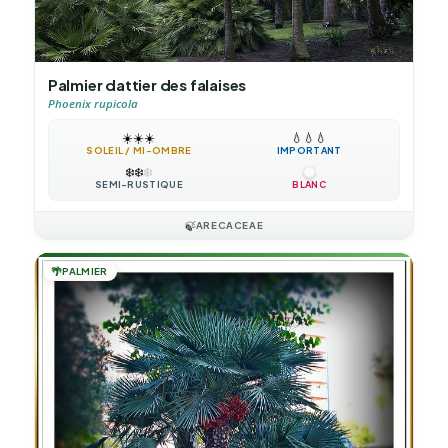
Palmier dattier des falaises
Phoenix rupicola
☀️
☀️
☀️
💧
💧
💧
SOLEIL / MI-OMBRE
IMPORTANT
❄️
❄️
❄️
SEMI-RUSTIQUE
BLANC
🍃
ARECACEAE
🌴
PALMIER