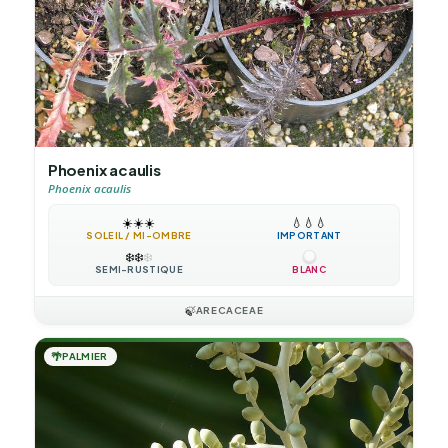
Phoenix acaulis
Phoenix acaulis
☀️
☀️
☀️
💧
💧
💧
SOLEIL / MI-OMBRE
IMPORTANT
❄️
❄️
❄️
SEMI-RUSTIQUE
BLANC
🍃
ARECACEAE
🌴
PALMIER