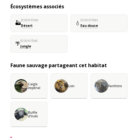
Écosystèmes associés
ÉCOSYSTÈME
ÉCOSYSTÈME
🏜️
💧
Désert
Eau douce
ÉCOSYSTÈME
🌴
Jungle
Faune sauvage partageant cet habitat
L’aigle
Lion
Panthère
impérial
Buffle
d'Inde