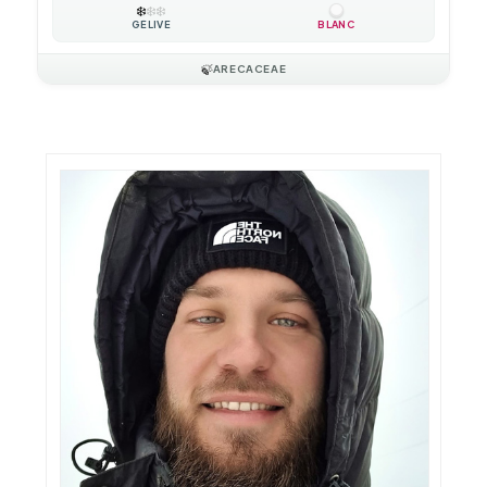
❄️
❄️
❄️
GÉLIVE
BLANC
🍃
ARECACEAE