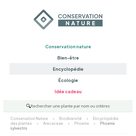
Conservation nature
Bien-être
Encyclopédie
Écologie
Idée cadeau
🔍
Rechercher une plante par nom ou critères
Conservation Nature
>
Biodiversité
>
Encyclopédie
des plantes
>
Arecaceae
>
Phoenix
>
Phoenix
sylvestris