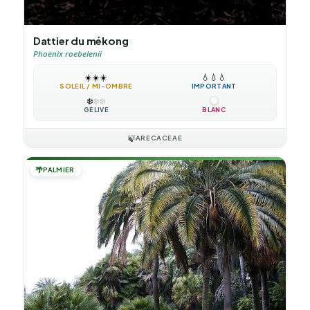
Dattier du mékong
Phoenix roebelenii
☀️
☀️
☀️
💧
💧
💧
SOLEIL / MI-OMBRE
IMPORTANT
❄️
❄️
❄️
GÉLIVE
BLANC
🍃
ARECACEAE
🌴
PALMIER