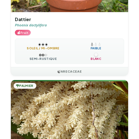
Dattier
Phoenix dactylifera
🍎
Fruit
☀️
☀️
☀️
💧
💧
💧
SOLEIL / MI-OMBRE
FAIBLE
❄️
❄️
❄️
SEMI-RUSTIQUE
BLANC
🍃
ARECACEAE
🌴
PALMIER