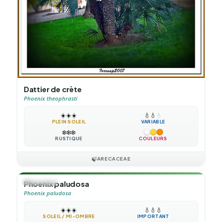
Dattier de crète
Phoenix theophrasti
☀️
☀️
☀️
💧
💧
💧
PLEIN SOLEIL
VARIABLE
❄️
❄️
❄️
RUSTIQUE
COULEURS
🍃
ARECACEAE
🌴
PALMIER
Phoenix paludosa
Phoenix paludosa
☀️
☀️
☀️
💧
💧
💧
SOLEIL / MI-OMBRE
IMPORTANT