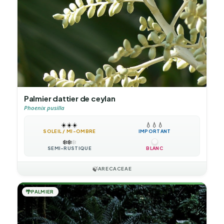
Palmier dattier de ceylan
Phoenix pusilla
☀️
☀️
☀️
💧
💧
💧
SOLEIL / MI-OMBRE
IMPORTANT
❄️
❄️
❄️
SEMI-RUSTIQUE
BLANC
🍃
ARECACEAE
🌴
PALMIER