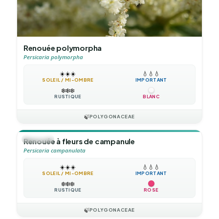
Renouée polymorpha
Persicaria polymorpha
☀️
☀️
☀️
💧
💧
💧
SOLEIL / MI-OMBRE
IMPORTANT
❄️
❄️
❄️
RUSTIQUE
BLANC
🍃
POLYGONACEAE
🪴
VIVACE
Renouée à fleurs de campanule
Persicaria campanulata
☀️
☀️
☀️
💧
💧
💧
SOLEIL / MI-OMBRE
IMPORTANT
❄️
❄️
❄️
RUSTIQUE
ROSE
🍃
POLYGONACEAE