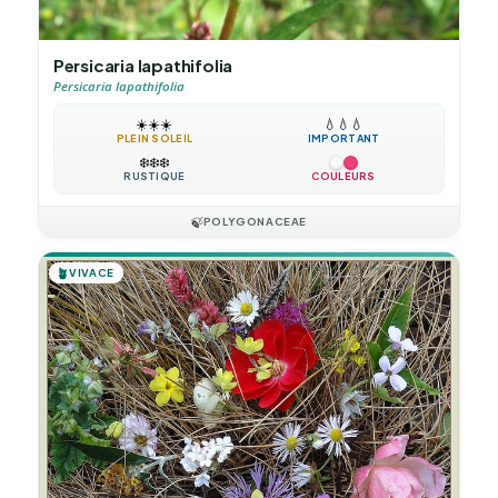
Persicaria lapathifolia
Persicaria lapathifolia
☀️
☀️
☀️
💧
💧
💧
PLEIN SOLEIL
IMPORTANT
❄️
❄️
❄️
RUSTIQUE
COULEURS
🍃
POLYGONACEAE
🪴
VIVACE