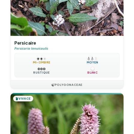
Persicaire
Persicaria tenuicaulis
☀️
☀️
☀️
💧
💧
💧
MI-OMBRE
MOYEN
❄️
❄️
❄️
RUSTIQUE
BLANC
🍃
POLYGONACEAE
🪴
VIVACE