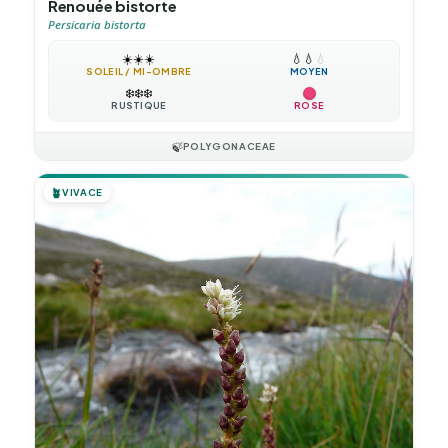
Renouée bistorte
Persicaria bistorta
☀️
☀️
☀️
💧
💧
💧
SOLEIL / MI-OMBRE
MOYEN
❄️
❄️
❄️
RUSTIQUE
ROSE
🍃
POLYGONACEAE
🪴
VIVACE