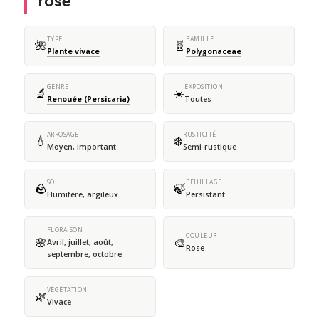
rose
TYPE
FAMILLE
🌺
🧬
Plante vivace
Polygonaceae
GENRE
EXPOSITION
🔬
☀️
Renouée (Persicaria)
Toutes
ARROSAGE
RUSTICITÉ
💧
❄️
Moyen, important
Semi-rustique
SOL
FEUILLAGE
🪨
🍃
Humifère, argileux
Persistant
FLORAISON
COULEUR
🌸
🎨
Avril, juillet, août,
Rose
septembre, octobre
VÉGÉTATION
🌿
Vivace