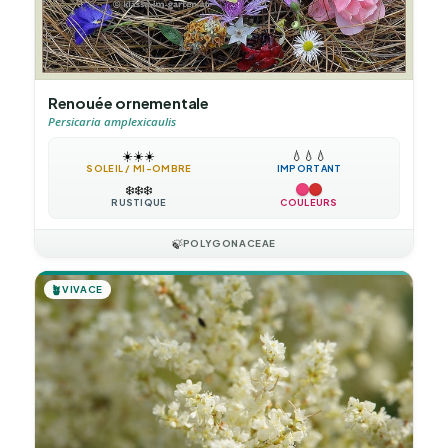
Renouée ornementale
Persicaria amplexicaulis
☀️
☀️
☀️
💧
💧
💧
SOLEIL / MI-OMBRE
IMPORTANT
❄️
❄️
❄️
RUSTIQUE
COULEURS
🍃
POLYGONACEAE
🪴
VIVACE