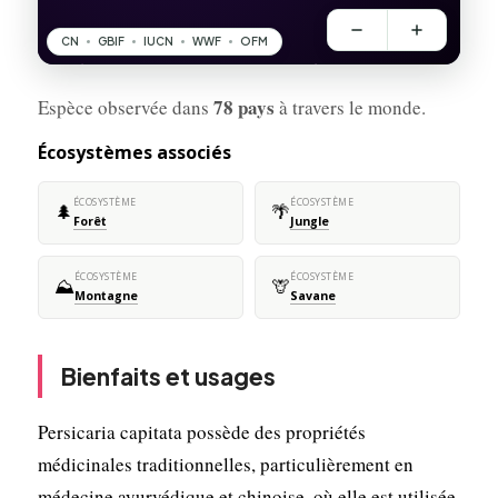
78 pays
Espèce observée dans
à travers le monde.
Écosystèmes associés
ÉCOSYSTÈME
ÉCOSYSTÈME
🌲
🌴
Forêt
Jungle
ÉCOSYSTÈME
ÉCOSYSTÈME
⛰️
🦒
Montagne
Savane
Bienfaits et usages
Persicaria capitata possède des propriétés
médicinales traditionnelles, particulièrement en
médecine ayurvédique et chinoise, où elle est utilisée