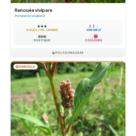
Renouée vivipare
Persicaria vivipara
☀️
☀️
☀️
💧
💧
💧
SOLEIL / MI-OMBRE
VARIABLE
❄️
❄️
❄️
RUSTIQUE
COULEURS
🍃
POLYGONACEAE
🌻
ANNUELLE