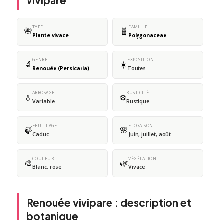
vivipare
TYPE
FAMILLE
🌺
🧬
Plante vivace
Polygonaceae
GENRE
EXPOSITION
🔬
☀️
Renouée (Persicaria)
Toutes
ARROSAGE
RUSTICITÉ
💧
❄️
Variable
Rustique
FEUILLAGE
FLORAISON
🍃
🌸
Caduc
Juin, juillet, août
COULEUR
VÉGÉTATION
🎨
🌿
Blanc, rose
Vivace
Renouée vivipare : description et
botanique