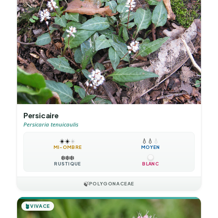
Persicaire
Persicaria tenuicaulis
☀️
☀️
☀️
💧
💧
💧
MI-OMBRE
MOYEN
❄️
❄️
❄️
RUSTIQUE
BLANC
🍃
POLYGONACEAE
🪴
VIVACE