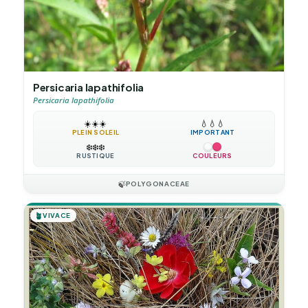
Persicaria lapathifolia
Persicaria lapathifolia
☀️
☀️
☀️
💧
💧
💧
PLEIN SOLEIL
IMPORTANT
❄️
❄️
❄️
RUSTIQUE
COULEURS
🍃
POLYGONACEAE
🪴
VIVACE