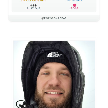
SOLEIL / MI-OMBRE
IMPORTANT
❄️
❄️
❄️
RUSTIQUE
ROSE
🍃
POLYGONACEAE