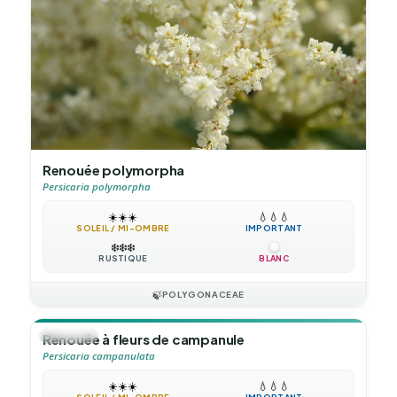
Renouée polymorpha
Persicaria polymorpha
☀️
☀️
☀️
💧
💧
💧
SOLEIL / MI-OMBRE
IMPORTANT
❄️
❄️
❄️
RUSTIQUE
BLANC
🍃
POLYGONACEAE
🪴
VIVACE
Renouée à fleurs de campanule
Persicaria campanulata
☀️
☀️
☀️
💧
💧
💧