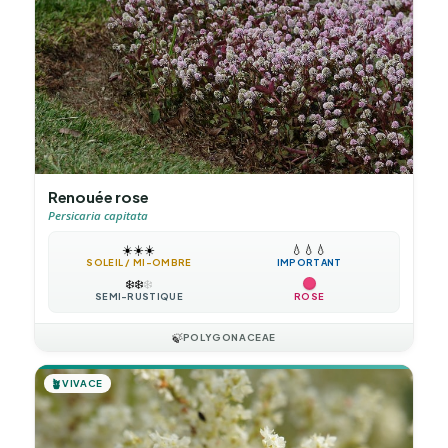
Renouée rose
Persicaria capitata
☀️
☀️
☀️
💧
💧
💧
SOLEIL / MI-OMBRE
IMPORTANT
❄️
❄️
❄️
SEMI-RUSTIQUE
ROSE
🍃
POLYGONACEAE
🪴
VIVACE