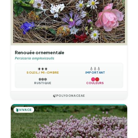
Renouée ornementale
Persicaria amplexicaulis
☀️
☀️
☀️
💧
💧
💧
SOLEIL / MI-OMBRE
IMPORTANT
❄️
❄️
❄️
RUSTIQUE
COULEURS
🍃
POLYGONACEAE
🪴
VIVACE