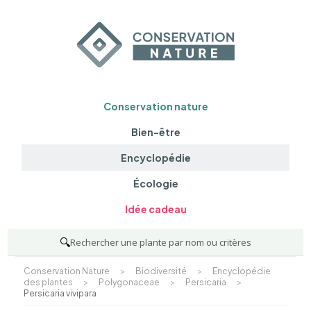
Conservation nature
Bien-être
Encyclopédie
Écologie
Idée cadeau
🔍
Rechercher une plante par nom ou critères
Conservation Nature
>
Biodiversité
>
Encyclopédie
des plantes
>
Polygonaceae
>
Persicaria
>
Persicaria vivipara