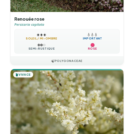
Renouée rose
Persicaria capitata
☀️
☀️
☀️
💧
💧
💧
SOLEIL / MI-OMBRE
IMPORTANT
❄️
❄️
❄️
SEMI-RUSTIQUE
ROSE
🍃
POLYGONACEAE
🪴
VIVACE