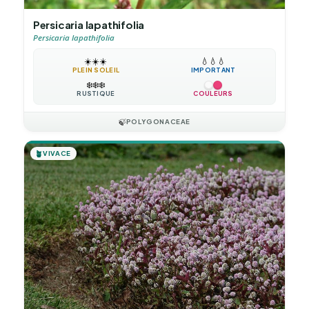
Persicaria lapathifolia
Persicaria lapathifolia
☀️
☀️
☀️
💧
💧
💧
PLEIN SOLEIL
IMPORTANT
❄️
❄️
❄️
RUSTIQUE
COULEURS
🍃
POLYGONACEAE
🪴
VIVACE