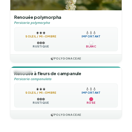
Renouée polymorpha
Persicaria polymorpha
☀️
☀️
☀️
💧
💧
💧
SOLEIL / MI-OMBRE
IMPORTANT
❄️
❄️
❄️
RUSTIQUE
BLANC
🍃
POLYGONACEAE
🪴
VIVACE
Renouée à fleurs de campanule
Persicaria campanulata
☀️
☀️
☀️
💧
💧
💧
SOLEIL / MI-OMBRE
IMPORTANT
❄️
❄️
❄️
RUSTIQUE
ROSE
🍃
POLYGONACEAE