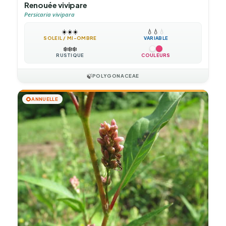
Renouée vivipare
Persicaria vivipara
☀️
☀️
☀️
💧
💧
💧
SOLEIL / MI-OMBRE
VARIABLE
❄️
❄️
❄️
RUSTIQUE
COULEURS
🍃
POLYGONACEAE
🌻
ANNUELLE