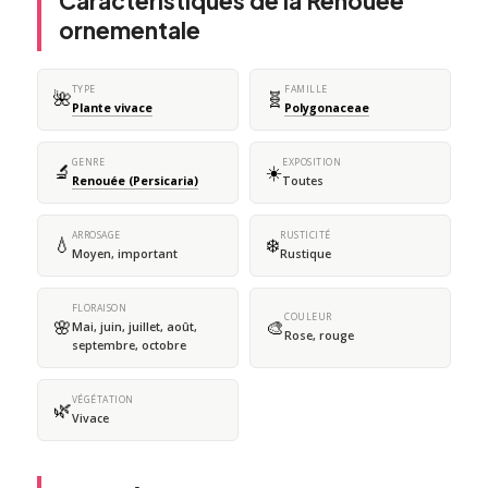
Caractéristiques de la Renouée
ornementale
TYPE
FAMILLE
🌺
🧬
Plante vivace
Polygonaceae
GENRE
EXPOSITION
🔬
☀️
Renouée (Persicaria)
Toutes
ARROSAGE
RUSTICITÉ
💧
❄️
Moyen, important
Rustique
FLORAISON
COULEUR
🌸
🎨
Mai, juin, juillet, août,
Rose, rouge
septembre, octobre
VÉGÉTATION
🌿
Vivace