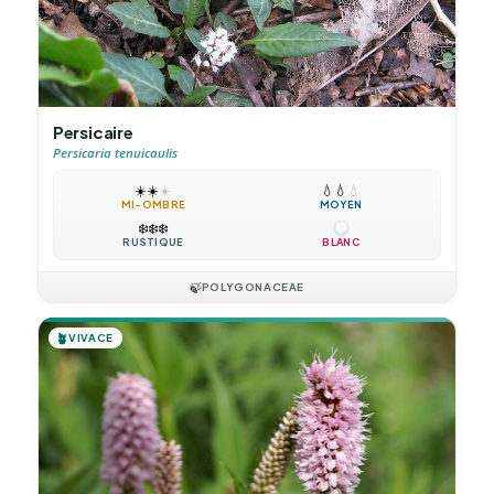
Persicaire
Persicaria tenuicaulis
☀️
☀️
☀️
💧
💧
💧
MI-OMBRE
MOYEN
❄️
❄️
❄️
RUSTIQUE
BLANC
🍃
POLYGONACEAE
🪴
VIVACE