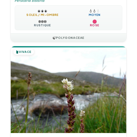
Persicaria bistorta
☀️
☀️
☀️
💧
💧
💧
SOLEIL / MI-OMBRE
MOYEN
❄️
❄️
❄️
RUSTIQUE
ROSE
🍃
POLYGONACEAE
🪴
VIVACE