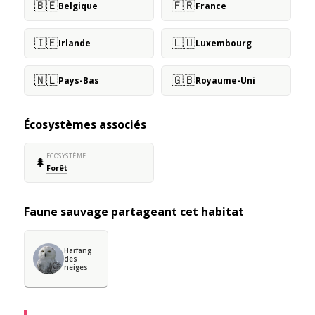
🇧🇪
🇫🇷
Belgique
France
🇮🇪
🇱🇺
Irlande
Luxembourg
🇳🇱
🇬🇧
Pays-Bas
Royaume-Uni
Écosystèmes associés
ÉCOSYSTÈME
🌲
Forêt
Faune sauvage partageant cet habitat
Harfang
des
neiges