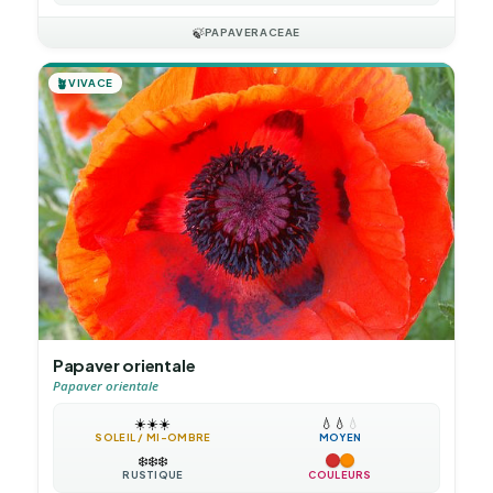
🍃
PAPAVERACEAE
🪴
VIVACE
Papaver orientale
Papaver orientale
☀️
☀️
☀️
💧
💧
💧
SOLEIL / MI-OMBRE
MOYEN
❄️
❄️
❄️
RUSTIQUE
COULEURS