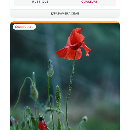
RUSTIQUE
COULEURS
🍃
PAPAVERACEAE
🌻
ANNUELLE