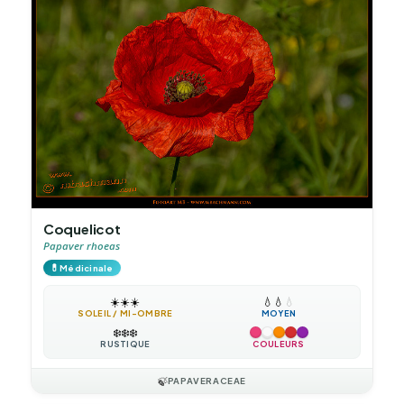
Coquelicot
Papaver rhoeas
💊
Médicinale
☀️
☀️
☀️
💧
💧
💧
SOLEIL / MI-OMBRE
MOYEN
❄️
❄️
❄️
RUSTIQUE
COULEURS
🍃
PAPAVERACEAE