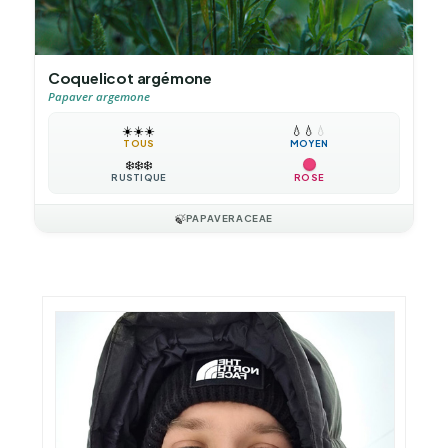
Coquelicot argémone
Papaver argemone
☀️
☀️
☀️
💧
💧
💧
TOUS
MOYEN
❄️
❄️
❄️
RUSTIQUE
ROSE
🍃
PAPAVERACEAE