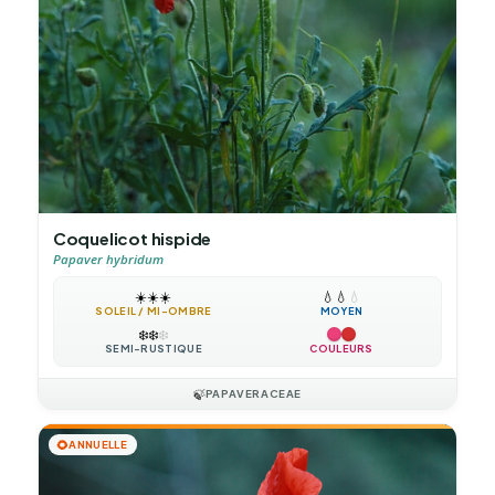
Coquelicot hispide
Papaver hybridum
☀️
☀️
☀️
💧
💧
💧
SOLEIL / MI-OMBRE
MOYEN
❄️
❄️
❄️
SEMI-RUSTIQUE
COULEURS
🍃
PAPAVERACEAE
🌻
ANNUELLE