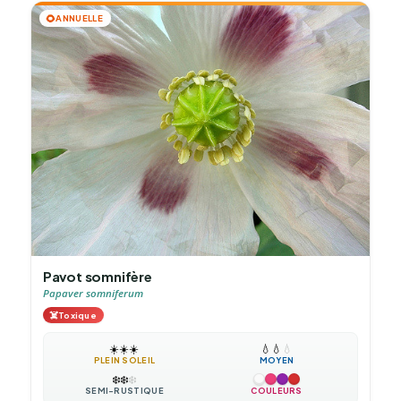
🌻
ANNUELLE
Pavot somnifère
Papaver somniferum
☠️
Toxique
☀️
☀️
☀️
💧
💧
💧
PLEIN SOLEIL
MOYEN
❄️
❄️
❄️
SEMI-RUSTIQUE
COULEURS