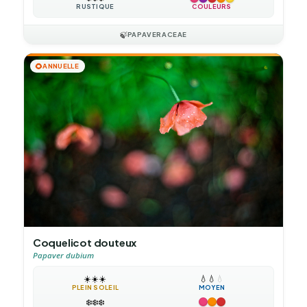
RUSTIQUE
COULEURS
🍃
PAPAVERACEAE
🌻
ANNUELLE
Coquelicot douteux
Papaver dubium
☀️
☀️
☀️
💧
💧
💧
PLEIN SOLEIL
MOYEN
❄️
❄️
❄️