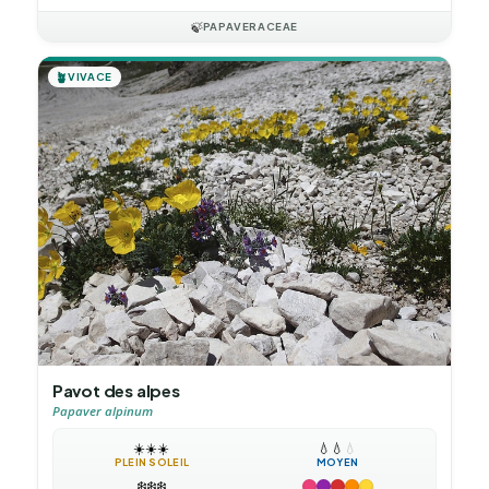
🍃
PAPAVERACEAE
🪴
VIVACE
Pavot des alpes
Papaver alpinum
☀️
☀️
☀️
💧
💧
💧
PLEIN SOLEIL
MOYEN
❄️
❄️
❄️