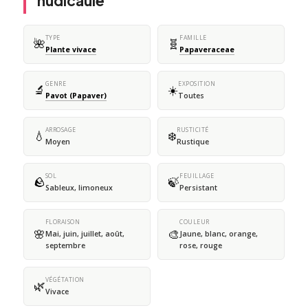
nudicaule
TYPE
FAMILLE
🌺
🧬
Plante vivace
Papaveraceae
GENRE
EXPOSITION
🔬
☀️
Pavot (Papaver)
Toutes
ARROSAGE
RUSTICITÉ
💧
❄️
Moyen
Rustique
SOL
FEUILLAGE
🪨
🍃
Sableux, limoneux
Persistant
FLORAISON
COULEUR
🌸
🎨
Mai, juin, juillet, août,
Jaune, blanc, orange,
septembre
rose, rouge
VÉGÉTATION
🌿
Vivace