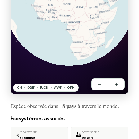
18 pays
Espèce observée dans
à travers le monde.
Écosystèmes associés
ÉCOSYSTÈME
ÉCOSYSTÈME
❄️
🏜️
Banquise
Désert