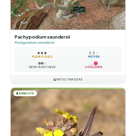
Pachypodium saundersii
Pachypodium saundersii
☀️
☀️
☀️
💧
💧
💧
PLEIN SOLEIL
MOYEN
❄️
❄️
❄️
SEMI-RUSTIQUE
COULEURS
🍃
APOCYNACEAE
🌲
ARBUSTE