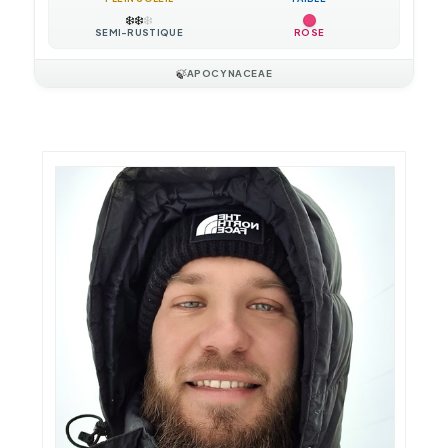
❄️
❄️
❄️
SEMI-RUSTIQUE
ROSE
🍃
APOCYNACEAE