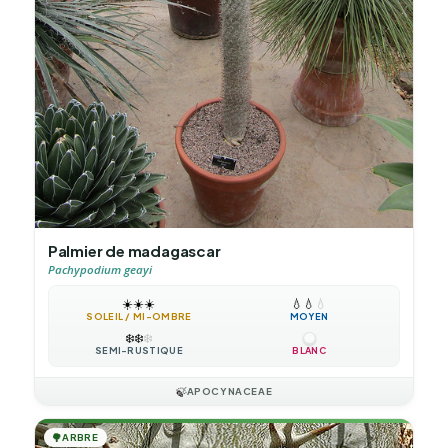
Palmier de madagascar
Pachypodium geayi
☀️
☀️
☀️
💧
💧
💧
SOLEIL / MI-OMBRE
MOYEN
❄️
❄️
❄️
SEMI-RUSTIQUE
BLANC
🍃
APOCYNACEAE
🌳
ARBRE