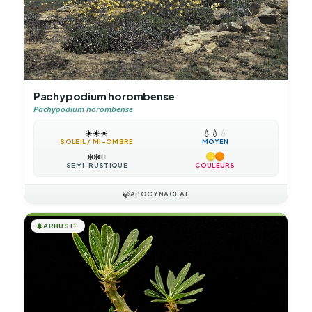
Pachypodium horombense
Pachypodium horombense
☀️
☀️
☀️
💧
💧
💧
SOLEIL / MI-OMBRE
MOYEN
❄️
❄️
❄️
SEMI-RUSTIQUE
COULEURS
🍃
APOCYNACEAE
🌲
ARBUSTE