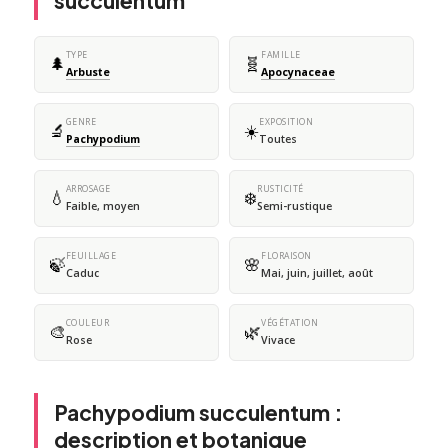
succulentum
TYPE
FAMILLE
🌲
🧬
Arbuste
Apocynaceae
GENRE
EXPOSITION
🔬
☀️
Pachypodium
Toutes
ARROSAGE
RUSTICITÉ
💧
❄️
Faible, moyen
Semi-rustique
FEUILLAGE
FLORAISON
🍃
🌸
Caduc
Mai, juin, juillet, août
COULEUR
VÉGÉTATION
🎨
🌿
Rose
Vivace
Pachypodium succulentum :
description et botanique