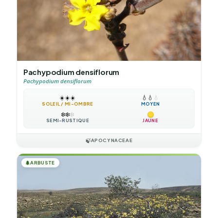
Pachypodium densiflorum
Pachypodium densiflorum
☀️
☀️
☀️
💧
💧
💧
SOLEIL / MI-OMBRE
MOYEN
❄️
❄️
❄️
SEMI-RUSTIQUE
JAUNE
🍃
APOCYNACEAE
🌲
ARBUSTE