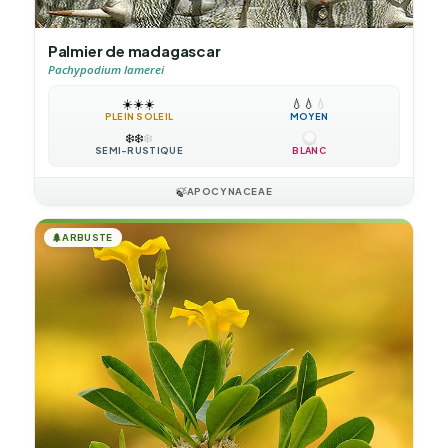
Palmier de madagascar
Pachypodium lamerei
☀️
☀️
☀️
💧
💧
💧
PLEIN SOLEIL
MOYEN
❄️
❄️
❄️
SEMI-RUSTIQUE
BLANC
🍃
APOCYNACEAE
🌲
ARBUSTE