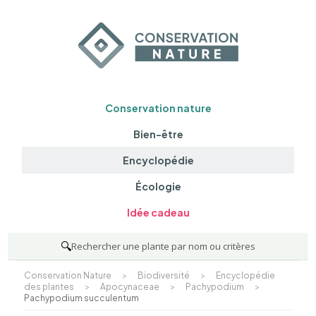
Conservation nature
Bien-être
Encyclopédie
Écologie
Idée cadeau
🔍
Rechercher une plante par nom ou critères
Conservation Nature
>
Biodiversité
>
Encyclopédie
des plantes
>
Apocynaceae
>
Pachypodium
>
Pachypodium succulentum