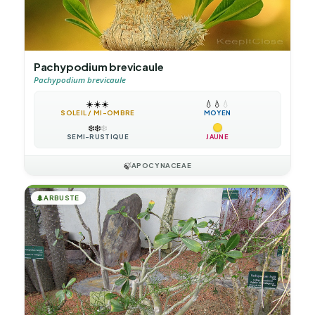
Pachypodium brevicaule
Pachypodium brevicaule
☀️
☀️
☀️
💧
💧
💧
SOLEIL / MI-OMBRE
MOYEN
❄️
❄️
❄️
SEMI-RUSTIQUE
JAUNE
🍃
APOCYNACEAE
🌲
ARBUSTE