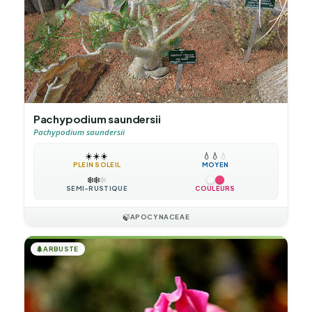
Pachypodium saundersii
Pachypodium saundersii
☀️
☀️
☀️
💧
💧
💧
PLEIN SOLEIL
MOYEN
❄️
❄️
❄️
SEMI-RUSTIQUE
COULEURS
🍃
APOCYNACEAE
🌲
ARBUSTE