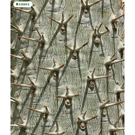
🌳
ARBRE