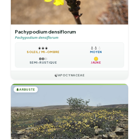
Pachypodium densiflorum
Pachypodium densiflorum
☀️
☀️
☀️
💧
💧
💧
SOLEIL / MI-OMBRE
MOYEN
❄️
❄️
❄️
SEMI-RUSTIQUE
JAUNE
🍃
APOCYNACEAE
🌲
ARBUSTE