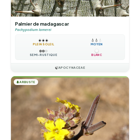
Palmier de madagascar
Pachypodium lamerei
☀️
☀️
☀️
💧
💧
💧
PLEIN SOLEIL
MOYEN
❄️
❄️
❄️
SEMI-RUSTIQUE
BLANC
🍃
APOCYNACEAE
🌲
ARBUSTE