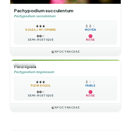
Pachypodium succulentum
Pachypodium succulentum
☀️
☀️
☀️
💧
💧
💧
SOLEIL / MI-OMBRE
MOYEN
❄️
❄️
❄️
SEMI-RUSTIQUE
ROSE
🍃
APOCYNACEAE
🌲
ARBUSTE
Pied épais
Pachypodium bispinosum
☀️
☀️
☀️
💧
💧
💧
PLEIN SOLEIL
FAIBLE
❄️
❄️
❄️
SEMI-RUSTIQUE
ROSE
🍃
APOCYNACEAE