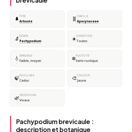
brevicaule
TYPE
FAMILLE
🌲
🧬
Arbuste
Apocynaceae
GENRE
EXPOSITION
🔬
☀️
Pachypodium
Toutes
ARROSAGE
RUSTICITÉ
💧
❄️
Faible, moyen
Semi-rustique
FEUILLAGE
COULEUR
🍃
🎨
Caduc
Jaune
VÉGÉTATION
🌿
Vivace
Pachypodium brevicaule :
description et botanique