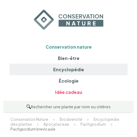
Conservation nature
Bien-être
Encyclopédie
Écologie
Idée cadeau
🔍
Rechercher une plante par nom ou critères
Conservation Nature
>
Biodiversité
>
Encyclopédie
des plantes
>
Apocynaceae
>
Pachypodium
>
Pachypodium brevicaule