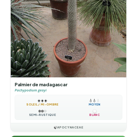
Palmier de madagascar
Pachypodium geayi
☀️
☀️
☀️
💧
💧
💧
SOLEIL / MI-OMBRE
MOYEN
❄️
❄️
❄️
SEMI-RUSTIQUE
BLANC
🍃
APOCYNACEAE