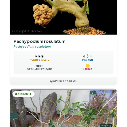
Pachypodium rosulatum
Pachypodium rosulatum
☀️
☀️
☀️
💧
💧
💧
PLEIN SOLEIL
MOYEN
❄️
❄️
❄️
SEMI-RUSTIQUE
JAUNE
🍃
APOCYNACEAE
🌲
ARBUSTE