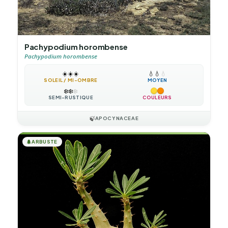
Pachypodium horombense
Pachypodium horombense
☀️
☀️
☀️
💧
💧
💧
SOLEIL / MI-OMBRE
MOYEN
❄️
❄️
❄️
SEMI-RUSTIQUE
COULEURS
🍃
APOCYNACEAE
🌲
ARBUSTE