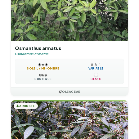
Osmanthus armatus
Osmanthus armatus
☀️
☀️
☀️
💧
💧
💧
SOLEIL / MI-OMBRE
VARIABLE
❄️
❄️
❄️
RUSTIQUE
BLANC
🍃
OLEACEAE
🌲
ARBUSTE