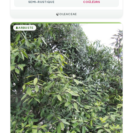
SEMI-RUSTIQUE
COULEURS
🍃
OLEACEAE
🌲
ARBUSTE