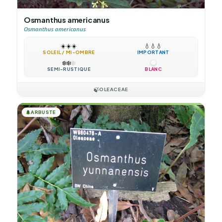
Osmanthus americanus
Osmanthus americanus
☀️
☀️
☀️
💧
💧
💧
SOLEIL / MI-OMBRE
IMPORTANT
❄️
❄️
❄️
SEMI-RUSTIQUE
BLANC
🍃
OLEACEAE
🌲
ARBUSTE