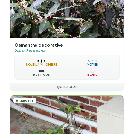
Osmanthe decorative
Osmanthus decorus
☀️
☀️
☀️
💧
💧
💧
SOLEIL / MI-OMBRE
MOYEN
❄️
❄️
❄️
RUSTIQUE
BLANC
🍃
OLEACEAE
🌲
ARBUSTE