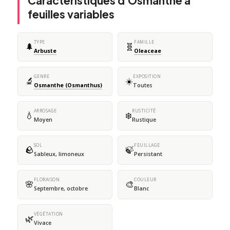
Caractéristiques d'Osmanthe à
feuilles variables
TYPE
FAMILLE
🌲
🧬
Arbuste
Oleaceae
GENRE
EXPOSITION
🔬
☀️
Osmanthe (Osmanthus)
Toutes
ARROSAGE
RUSTICITÉ
💧
❄️
Moyen
Rustique
SOL
FEUILLAGE
🪨
🍃
Sableux, limoneux
Persistant
FLORAISON
COULEUR
🌸
🎨
Septembre, octobre
Blanc
VÉGÉTATION
🌿
Vivace