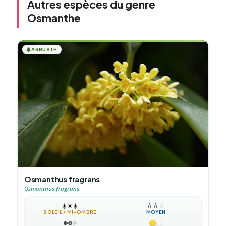
Autres espèces du genre
Osmanthe
🌲
ARBUSTE
Osmanthus fragrans
Osmanthus fragrans
☀️
☀️
☀️
💧
💧
💧
SOLEIL / MI-OMBRE
MOYEN
❄️
❄️
❄️