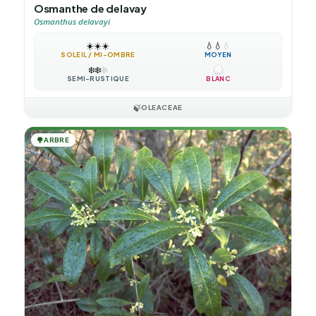
Osmanthe de delavay
Osmanthus delavayi
☀️
☀️
☀️
💧
💧
💧
SOLEIL / MI-OMBRE
MOYEN
❄️
❄️
❄️
SEMI-RUSTIQUE
BLANC
🍃
OLEACEAE
🌳
ARBRE