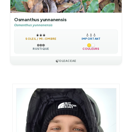
Osmanthus yunnanensis
Osmanthus yunnanensis
☀️
☀️
☀️
💧
💧
💧
SOLEIL / MI-OMBRE
IMPORTANT
❄️
❄️
❄️
RUSTIQUE
COULEURS
🍃
OLEACEAE