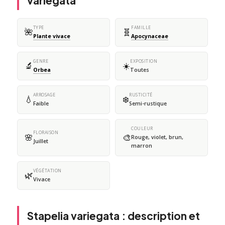
variegata
TYPE
FAMILLE
🌺
🧬
Plante vivace
Apocynaceae
GENRE
EXPOSITION
🔬
☀️
Orbea
Toutes
ARROSAGE
RUSTICITÉ
💧
❄️
Faible
Semi-rustique
COULEUR
FLORAISON
🌸
🎨
Rouge, violet, brun,
Juillet
marron
VÉGÉTATION
🌿
Vivace
Stapelia variegata : description et