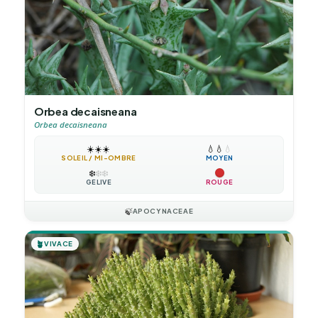
Orbea decaisneana
Orbea decaisneana
☀️
☀️
☀️
💧
💧
💧
SOLEIL / MI-OMBRE
MOYEN
❄️
❄️
❄️
GÉLIVE
ROUGE
🍃
APOCYNACEAE
🪴
VIVACE