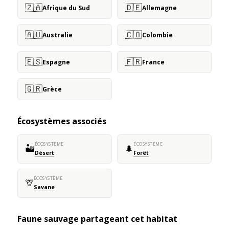
🇿🇦
🇩🇪
Afrique du Sud
Allemagne
🇦🇺
🇨🇴
Australie
Colombie
🇪🇸
🇫🇷
Espagne
France
🇬🇷
Grèce
Écosystèmes associés
ÉCOSYSTÈME
ÉCOSYSTÈME
🏜️
🌲
Désert
Forêt
ÉCOSYSTÈME
🦒
Savane
Faune sauvage partageant cet habitat