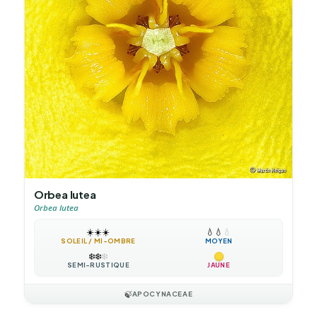
Orbea lutea
Orbea lutea
☀️
☀️
☀️
💧
💧
💧
SOLEIL / MI-OMBRE
MOYEN
❄️
❄️
❄️
SEMI-RUSTIQUE
JAUNE
🍃
APOCYNACEAE