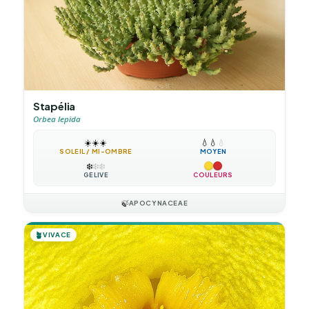
Stapélia
Orbea lepida
☀️
☀️
☀️
💧
💧
💧
SOLEIL / MI-OMBRE
MOYEN
❄️
❄️
❄️
GÉLIVE
COULEURS
🍃
APOCYNACEAE
🪴
VIVACE