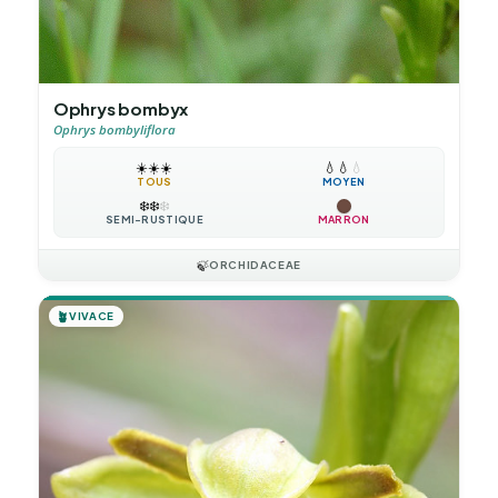
Ophrys bombyx
Ophrys bombyliflora
☀️
☀️
☀️
💧
💧
💧
TOUS
MOYEN
❄️
❄️
❄️
SEMI-RUSTIQUE
MARRON
🍃
ORCHIDACEAE
🪴
VIVACE