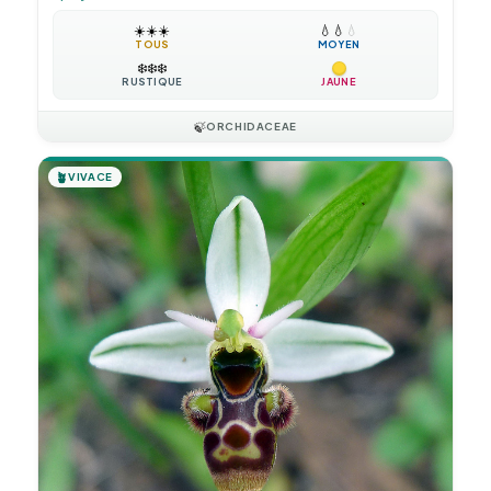
☀️
☀️
☀️
💧
💧
💧
TOUS
MOYEN
❄️
❄️
❄️
RUSTIQUE
JAUNE
🍃
ORCHIDACEAE
🪴
VIVACE