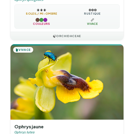
☀️
☀️
☀️
❄️
❄️
❄️
SOLEIL / MI-OMBRE
RUSTIQUE
📏
COULEURS
VIVACE
🍃
ORCHIDACEAE
🪴
VIVACE
Ophrys jaune
Ophrys lutea