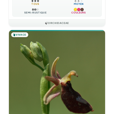
☀️
☀️
☀️
💧
💧
💧
TOUS
MOYEN
❄️
❄️
❄️
SEMI-RUSTIQUE
COULEURS
🍃
ORCHIDACEAE
🪴
VIVACE