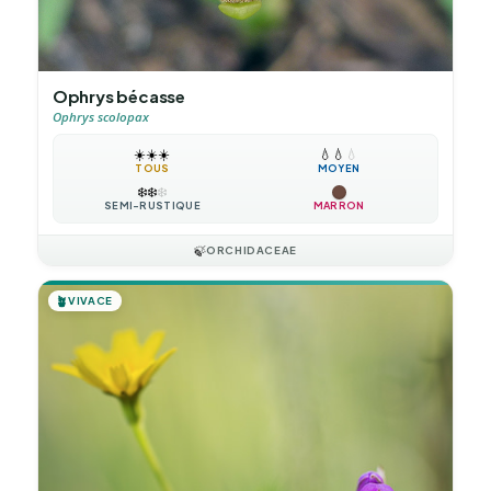
Ophrys bécasse
Ophrys scolopax
☀️
☀️
☀️
💧
💧
💧
TOUS
MOYEN
❄️
❄️
❄️
SEMI-RUSTIQUE
MARRON
🍃
ORCHIDACEAE
🪴
VIVACE