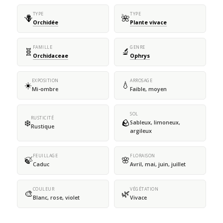
TYPE
TYPE
🪻
🌺
Orchidée
Plante vivace
FAMILLE
GENRE
🧬
🔬
Orchidaceae
Ophrys
EXPOSITION
ARROSAGE
☀️
💧
Mi-ombre
Faible, moyen
SOL
RUSTICITÉ
❄️
🪨
Sableux, limoneux,
Rustique
argileux
FEUILLAGE
FLORAISON
🍃
🌸
Caduc
Avril, mai, juin, juillet
COULEUR
VÉGÉTATION
🎨
🌿
Blanc, rose, violet
Vivace