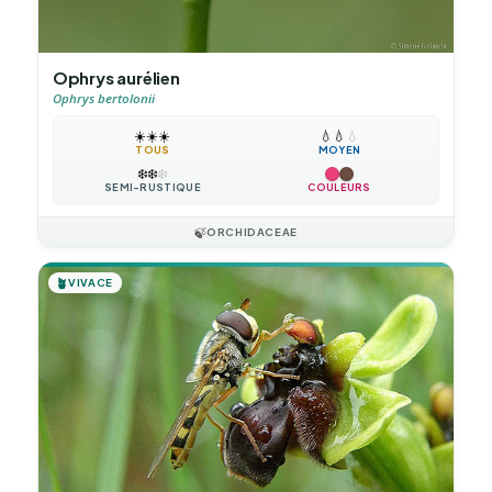
Ophrys aurélien
Ophrys bertolonii
☀️
☀️
☀️
💧
💧
💧
TOUS
MOYEN
❄️
❄️
❄️
SEMI-RUSTIQUE
COULEURS
🍃
ORCHIDACEAE
🪴
VIVACE