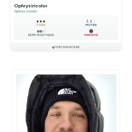
Ophrys iricolor
Ophrys iricolor
☀️
☀️
☀️
💧
💧
💧
TOUS
MOYEN
❄️
❄️
❄️
SEMI-RUSTIQUE
MARRON
🍃
ORCHIDACEAE