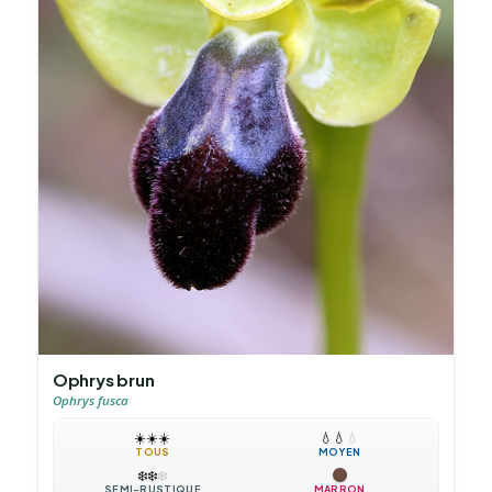
Ophrys brun
Ophrys fusca
☀️
☀️
☀️
💧
💧
💧
TOUS
MOYEN
❄️
❄️
❄️
SEMI-RUSTIQUE
MARRON