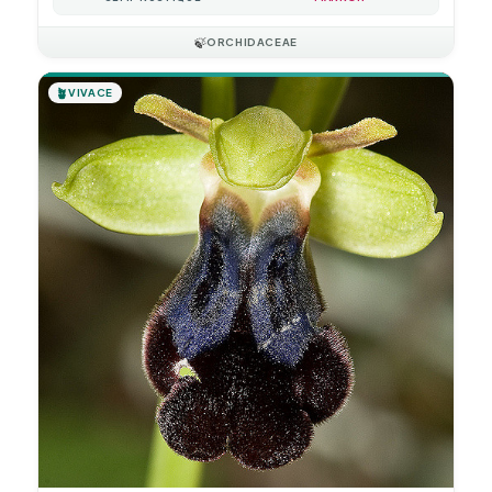
🍃
ORCHIDACEAE
🪴
VIVACE