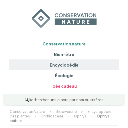
Conservation nature
Bien-être
Encyclopédie
Écologie
Idée cadeau
🔍
Rechercher une plante par nom ou critères
Conservation Nature
>
Biodiversité
>
Encyclopédie
des plantes
>
Orchidaceae
>
Ophrys
>
Ophrys
apifera