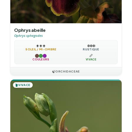
Ophrys abeille
Ophrys sphegodes
☀️
☀️
☀️
❄️
❄️
❄️
SOLEIL / MI-OMBRE
RUSTIQUE
📏
COULEURS
VIVACE
🍃
ORCHIDACEAE
🪴
VIVACE