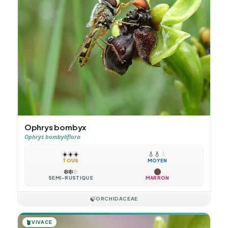
Ophrys bombyx
Ophrys bombyliflora
☀️
☀️
☀️
💧
💧
💧
TOUS
MOYEN
❄️
❄️
❄️
SEMI-RUSTIQUE
MARRON
🍃
ORCHIDACEAE
🪴
VIVACE