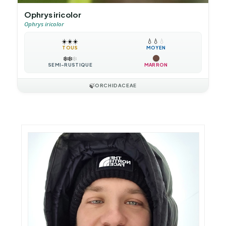
Ophrys iricolor
Ophrys iricolor
☀️
☀️
☀️
💧
💧
💧
TOUS
MOYEN
❄️
❄️
❄️
SEMI-RUSTIQUE
MARRON
🍃
ORCHIDACEAE