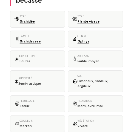
bécasse
TYPE
TYPE
🪻
🌺
Orchidée
Plante vivace
FAMILLE
GENRE
🧬
🔬
Orchidaceae
Ophrys
EXPOSITION
ARROSAGE
☀️
💧
Toutes
Faible, moyen
SOL
RUSTICITÉ
❄️
🪨
Limoneux, sableux,
Semi-rustique
argileux
FEUILLAGE
FLORAISON
🍃
🌸
Caduc
Mars, avril, mai
COULEUR
VÉGÉTATION
🎨
🌿
Marron
Vivace