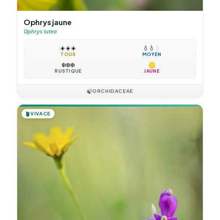
Ophrys jaune
Ophrys lutea
☀️
☀️
☀️
💧
💧
💧
TOUS
MOYEN
❄️
❄️
❄️
RUSTIQUE
JAUNE
🍃
ORCHIDACEAE
🪴
VIVACE