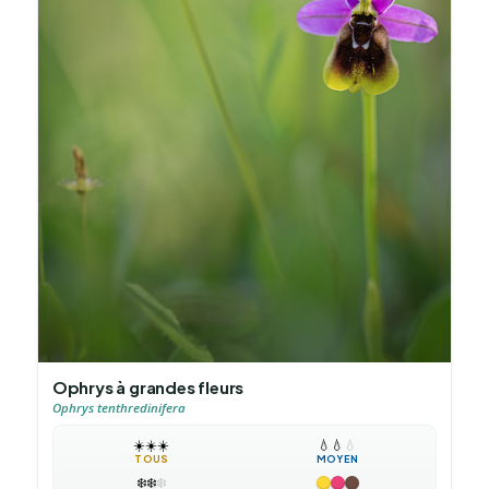
Ophrys à grandes fleurs
Ophrys tenthredinifera
☀️
☀️
☀️
💧
💧
💧
TOUS
MOYEN
❄️
❄️
❄️