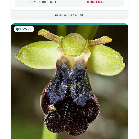
SEMI-RUSTIQUE
COULEURS
🍃
ORCHIDACEAE
🪴
VIVACE