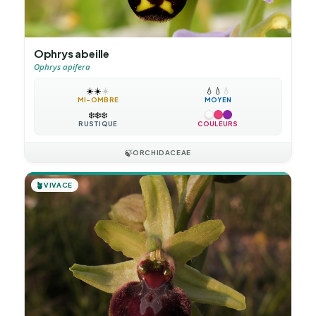
Ophrys abeille
Ophrys apifera
☀️
☀️
☀️
💧
💧
💧
MI-OMBRE
MOYEN
❄️
❄️
❄️
RUSTIQUE
COULEURS
🍃
ORCHIDACEAE
🪴
VIVACE