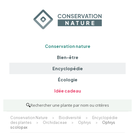
Conservation nature
Bien-être
Encyclopédie
Écologie
Idée cadeau
🔍
Rechercher une plante par nom ou critères
Conservation Nature
>
Biodiversité
>
Encyclopédie
des plantes
>
Orchidaceae
>
Ophrys
>
Ophrys
scolopax