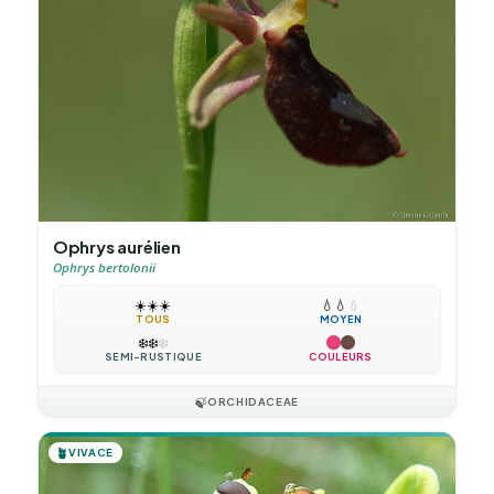
Ophrys aurélien
Ophrys bertolonii
☀️
☀️
☀️
💧
💧
💧
TOUS
MOYEN
❄️
❄️
❄️
SEMI-RUSTIQUE
COULEURS
🍃
ORCHIDACEAE
🪴
VIVACE