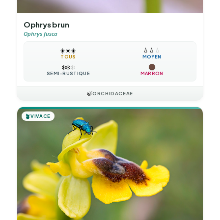
Ophrys brun
Ophrys fusca
☀️
☀️
☀️
💧
💧
💧
TOUS
MOYEN
❄️
❄️
❄️
SEMI-RUSTIQUE
MARRON
🍃
ORCHIDACEAE
🪴
VIVACE