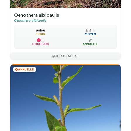
Oenothera albicaulis
Oenothera albicaulis
☀️
☀️
☀️
💧
💧
💧
TOUS
MOYEN
📏
COULEURS
ANNUELLE
🍃
ONAGRACEAE
🌻
ANNUELLE