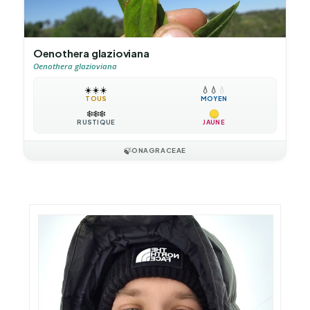
Oenothera glazioviana
Oenothera glazioviana
☀️
☀️
☀️
💧
💧
💧
TOUS
MOYEN
❄️
❄️
❄️
RUSTIQUE
JAUNE
🍃
ONAGRACEAE