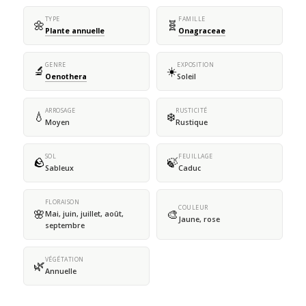
TYPE
FAMILLE
🌼
🧬
Plante annuelle
Onagraceae
GENRE
EXPOSITION
🔬
☀️
Oenothera
Soleil
ARROSAGE
RUSTICITÉ
💧
❄️
Moyen
Rustique
SOL
FEUILLAGE
🪨
🍃
Sableux
Caduc
FLORAISON
COULEUR
🌸
🎨
Mai, juin, juillet, août,
Jaune, rose
septembre
VÉGÉTATION
🌿
Annuelle