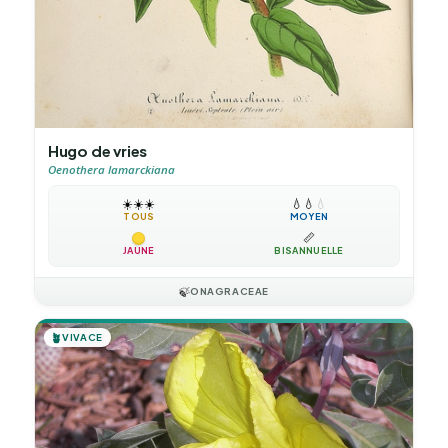
Hugo de vries
Oenothera lamarckiana
☀️
☀️
☀️
💧
💧
💧
TOUS
MOYEN
📏
JAUNE
BISANNUELLE
🍃
ONAGRACEAE
🪴
VIVACE