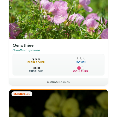
Oenothère
Oenothera speciosa
☀️
☀️
☀️
💧
💧
💧
PLEIN SOLEIL
MOYEN
❄️
❄️
❄️
RUSTIQUE
COULEURS
🍃
ONAGRACEAE
🌻
ANNUELLE