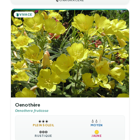
🍃
ONAGRACEAE
🪴
VIVACE
Oenothère
Oenothera fruticosa
☀️
☀️
☀️
💧
💧
💧
PLEIN SOLEIL
MOYEN
❄️
❄️
❄️
RUSTIQUE
JAUNE