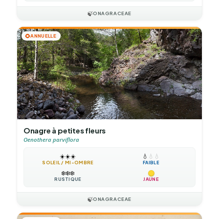
🍃
ONAGRACEAE
🌻
ANNUELLE
Onagre à petites fleurs
Oenothera parviflora
☀️
☀️
☀️
💧
💧
💧
SOLEIL / MI-OMBRE
FAIBLE
❄️
❄️
❄️
RUSTIQUE
JAUNE
🍃
ONAGRACEAE