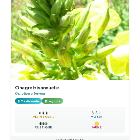
Onagre bisannuelle
Oenothera biennis
💊
🥬
Médicinale
Légume
☀️
☀️
☀️
💧
💧
💧
PLEIN SOLEIL
MOYEN
❄️
❄️
❄️
RUSTIQUE
JAUNE