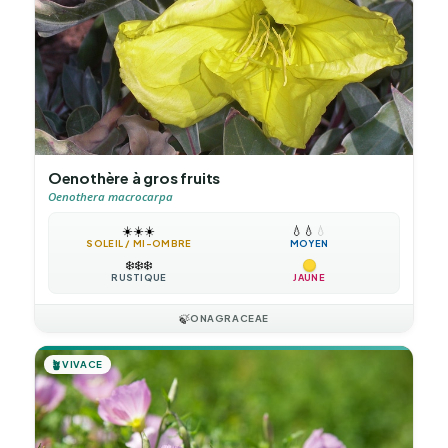
Oenothère à gros fruits
Oenothera macrocarpa
☀️
☀️
☀️
💧
💧
💧
SOLEIL / MI-OMBRE
MOYEN
❄️
❄️
❄️
RUSTIQUE
JAUNE
🍃
ONAGRACEAE
🪴
VIVACE