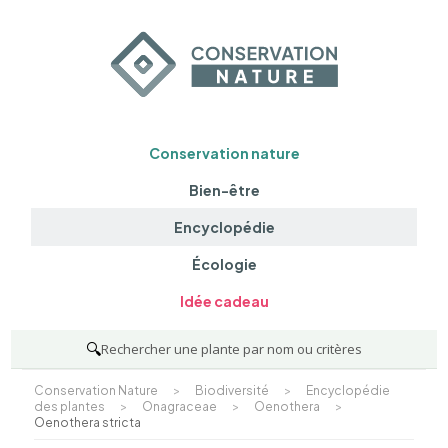
Conservation nature
Bien-être
Encyclopédie
Écologie
Idée cadeau
🔍
Rechercher une plante par nom ou critères
Conservation Nature
>
Biodiversité
>
Encyclopédie
des plantes
>
Onagraceae
>
Oenothera
>
Oenothera stricta