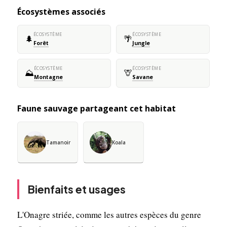
Écosystèmes associés
ÉCOSYSTÈME
ÉCOSYSTÈME
🌲
🌴
Forêt
Jungle
ÉCOSYSTÈME
ÉCOSYSTÈME
⛰️
🦒
Montagne
Savane
Faune sauvage partageant cet habitat
Tamanoir
Koala
Bienfaits et usages
L'Onagre striée, comme les autres espèces du genre