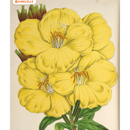
🌻
ANNUELLE