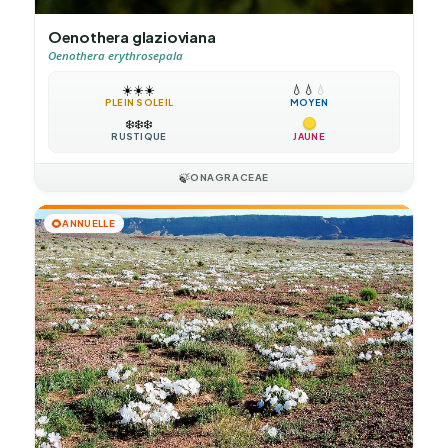
Oenothera glazioviana
Oenothera erythrosepala
☀️
☀️
☀️
💧
💧
💧
PLEIN SOLEIL
MOYEN
❄️
❄️
❄️
RUSTIQUE
JAUNE
🍃
ONAGRACEAE
🌻
ANNUELLE