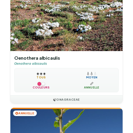
Oenothera albicaulis
Oenothera albicaulis
☀️
☀️
☀️
💧
💧
💧
TOUS
MOYEN
📏
COULEURS
ANNUELLE
🍃
ONAGRACEAE
🌻
ANNUELLE