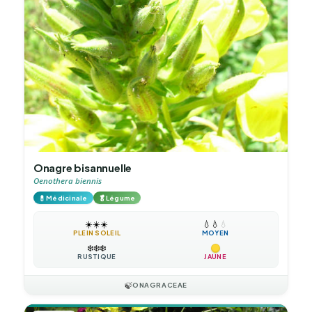
Onagre bisannuelle
Oenothera biennis
💊
🥬
Médicinale
Légume
☀️
☀️
☀️
💧
💧
💧
PLEIN SOLEIL
MOYEN
❄️
❄️
❄️
RUSTIQUE
JAUNE
🍃
ONAGRACEAE