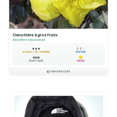
Oenothère à gros fruits
Oenothera macrocarpa
☀️
☀️
☀️
💧
💧
💧
SOLEIL / MI-OMBRE
MOYEN
❄️
❄️
❄️
RUSTIQUE
JAUNE
🍃
ONAGRACEAE