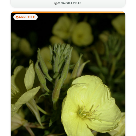
🍃
ONAGRACEAE
🌻
ANNUELLE