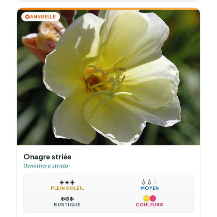
🌻
ANNUELLE
Onagre striée
Oenothera stricta
☀️
☀️
☀️
💧
💧
💧
PLEIN SOLEIL
MOYEN
❄️
❄️
❄️
RUSTIQUE
COULEURS