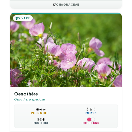
🍃
ONAGRACEAE
🪴
VIVACE
Oenothère
Oenothera speciosa
☀️
☀️
☀️
💧
💧
💧
PLEIN SOLEIL
MOYEN
❄️
❄️
❄️
RUSTIQUE
COULEURS