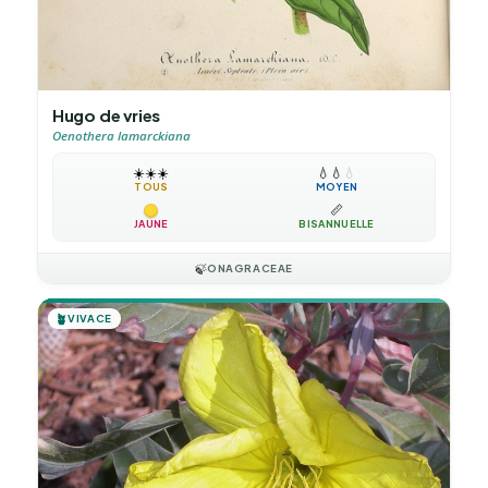
Hugo de vries
Oenothera lamarckiana
☀️
☀️
☀️
💧
💧
💧
TOUS
MOYEN
📏
JAUNE
BISANNUELLE
🍃
ONAGRACEAE
🪴
VIVACE