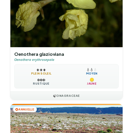
Oenothera glazioviana
Oenothera erythrosepala
☀️
☀️
☀️
💧
💧
💧
PLEIN SOLEIL
MOYEN
❄️
❄️
❄️
RUSTIQUE
JAUNE
🍃
ONAGRACEAE
🌻
ANNUELLE