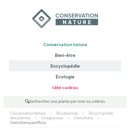
Conservation nature
Bien-être
Encyclopédie
Écologie
Idée cadeau
🔍
Rechercher une plante par nom ou critères
Conservation Nature
>
Biodiversité
>
Encyclopédie
des plantes
>
Onagraceae
>
Oenothera
>
Oenothera parviflora