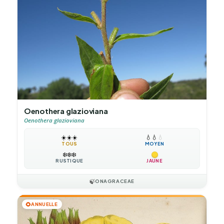
Oenothera glazioviana
Oenothera glazioviana
☀️
☀️
☀️
💧
💧
💧
TOUS
MOYEN
❄️
❄️
❄️
RUSTIQUE
JAUNE
🍃
ONAGRACEAE
🌻
ANNUELLE