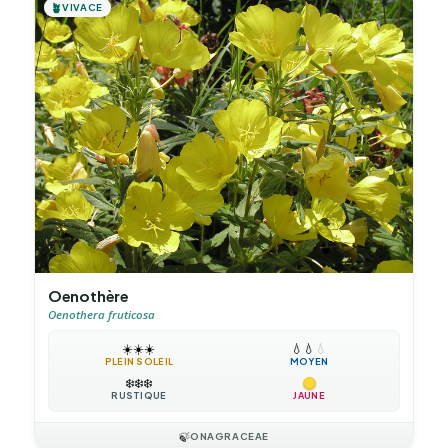
🪴
VIVACE
Oenothère
Oenothera fruticosa
☀️
☀️
☀️
💧
💧
💧
PLEIN SOLEIL
MOYEN
❄️
❄️
❄️
RUSTIQUE
JAUNE
🍃
ONAGRACEAE