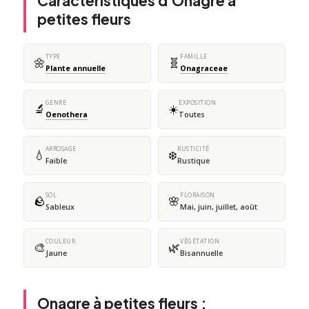
Caractéristiques d'Onagre à
petites fleurs
TYPE
FAMILLE
🌼
🧬
Plante annuelle
Onagraceae
GENRE
EXPOSITION
🔬
☀️
Oenothera
Toutes
ARROSAGE
RUSTICITÉ
💧
❄️
Faible
Rustique
SOL
FLORAISON
🪨
🌸
Sableux
Mai, juin, juillet, août
COULEUR
VÉGÉTATION
🎨
🌿
Jaune
Bisannuelle
Onagre à petites fleurs :