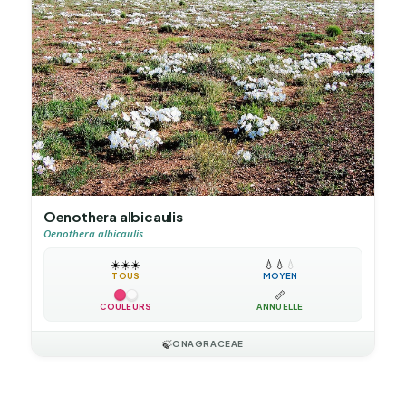
Oenothera albicaulis
Oenothera albicaulis
☀️
☀️
☀️
💧
💧
💧
TOUS
MOYEN
📏
COULEURS
ANNUELLE
🍃
ONAGRACEAE