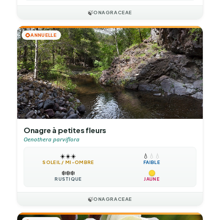
🍃
ONAGRACEAE
🌻
ANNUELLE
Onagre à petites fleurs
Oenothera parviflora
☀️
☀️
☀️
💧
💧
💧
SOLEIL / MI-OMBRE
FAIBLE
❄️
❄️
❄️
RUSTIQUE
JAUNE
🍃
ONAGRACEAE