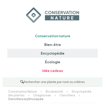
Conservation nature
Bien-être
Encyclopédie
Écologie
Idée cadeau
🔍
Rechercher une plante par nom ou critères
Conservation Nature
>
Biodiversité
>
Encyclopédie
des plantes
>
Onagraceae
>
Oenothera
>
Oenothera erythrosepala