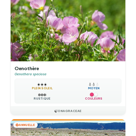
Oenothère
Oenothera speciosa
☀️
☀️
☀️
💧
💧
💧
PLEIN SOLEIL
MOYEN
❄️
❄️
❄️
RUSTIQUE
COULEURS
🍃
ONAGRACEAE
🌻
ANNUELLE