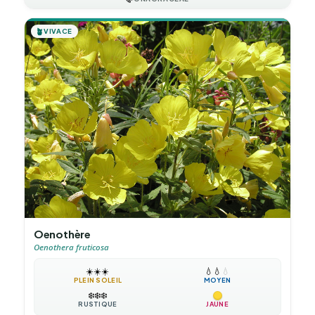
🪴
VIVACE
Oenothère
Oenothera fruticosa
☀️
☀️
☀️
💧
💧
💧
PLEIN SOLEIL
MOYEN
❄️
❄️
❄️
RUSTIQUE
JAUNE