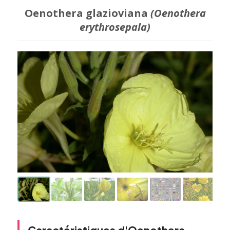
Oenothera glazioviana
(Oenothera
erythrosepala)