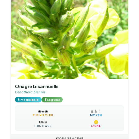
Onagre bisannuelle
Oenothera biennis
💊
🥬
Médicinale
Légume
☀️
☀️
☀️
💧
💧
💧
PLEIN SOLEIL
MOYEN
❄️
❄️
❄️
RUSTIQUE
JAUNE
🍃
ONAGRACEAE