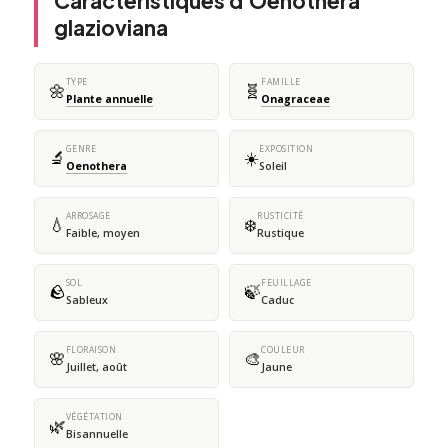
Caractéristiques d'Oenothera
glazioviana
TYPE
FAMILLE
🌼
🧬
Plante annuelle
Onagraceae
GENRE
EXPOSITION
🔬
☀️
Oenothera
Soleil
ARROSAGE
RUSTICITÉ
💧
❄️
Faible, moyen
Rustique
SOL
FEUILLAGE
🪨
🍃
Sableux
Caduc
FLORAISON
COULEUR
🌸
🎨
Juillet, août
Jaune
VÉGÉTATION
🌿
Bisannuelle