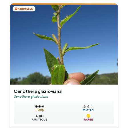
🌻
ANNUELLE
Oenothera glazioviana
Oenothera glazioviana
☀️
☀️
☀️
💧
💧
💧
TOUS
MOYEN
❄️
❄️
❄️
RUSTIQUE
JAUNE