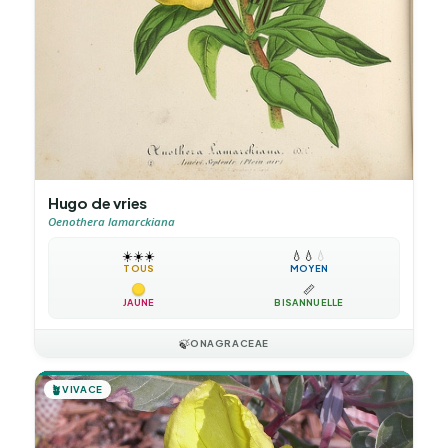
Hugo de vries
Oenothera lamarckiana
☀️
☀️
☀️
💧
💧
💧
TOUS
MOYEN
📏
JAUNE
BISANNUELLE
🍃
ONAGRACEAE
🪴
VIVACE