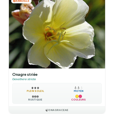
🌻
ANNUELLE
Onagre striée
Oenothera stricta
☀️
☀️
☀️
💧
💧
💧
PLEIN SOLEIL
MOYEN
❄️
❄️
❄️
RUSTIQUE
COULEURS
🍃
ONAGRACEAE