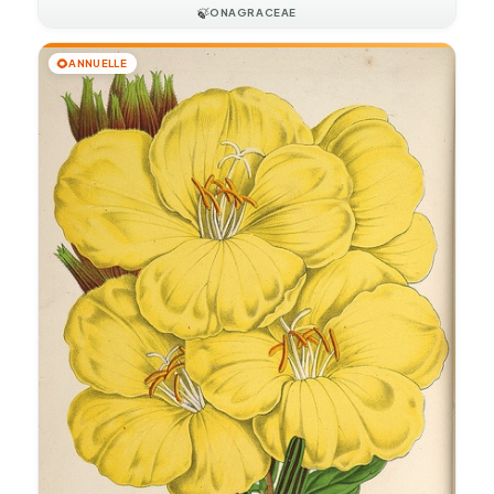
🍃
ONAGRACEAE
🌻
ANNUELLE