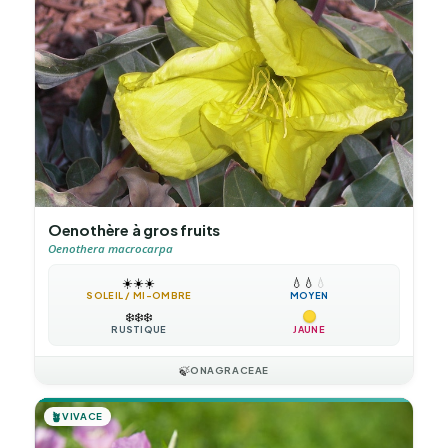
Oenothère à gros fruits
Oenothera macrocarpa
☀️
☀️
☀️
💧
💧
💧
SOLEIL / MI-OMBRE
MOYEN
❄️
❄️
❄️
RUSTIQUE
JAUNE
🍃
ONAGRACEAE
🪴
VIVACE