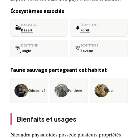
Écosystèmes associés
ÉCOSYSTÈME
ÉCOSYSTÈME
🏜️
🌲
Désert
Forêt
ÉCOSYSTÈME
ÉCOSYSTÈME
🌴
🦒
Jungle
Savane
Faune sauvage partageant cet habitat
Chimpanzé
Panthère
Lion
Bienfaits et usages
Nicandra physaloides possède plusieurs propriétés