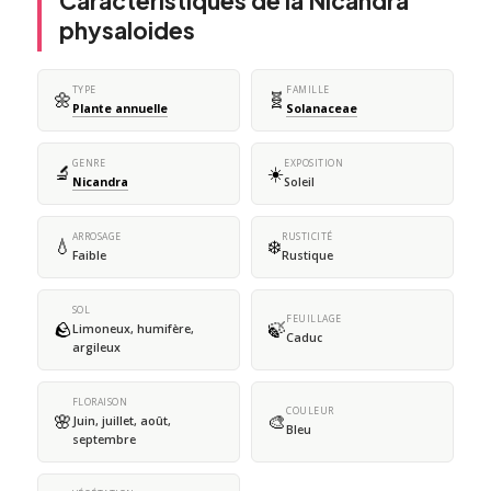
Caractéristiques de la Nicandra
physaloides
TYPE
FAMILLE
🌼
🧬
Plante annuelle
Solanaceae
GENRE
EXPOSITION
🔬
☀️
Nicandra
Soleil
ARROSAGE
RUSTICITÉ
💧
❄️
Faible
Rustique
SOL
FEUILLAGE
🪨
🍃
Limoneux, humifère,
Caduc
argileux
FLORAISON
COULEUR
🌸
🎨
Juin, juillet, août,
Bleu
septembre