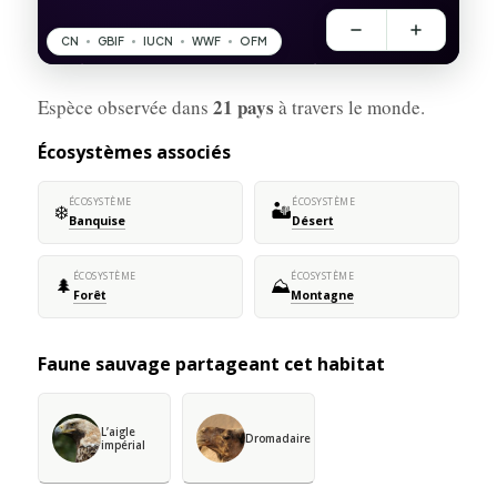
21 pays
Espèce observée dans
à travers le monde.
Écosystèmes associés
ÉCOSYSTÈME
ÉCOSYSTÈME
❄️
🏜️
Banquise
Désert
ÉCOSYSTÈME
ÉCOSYSTÈME
🌲
⛰️
Forêt
Montagne
Faune sauvage partageant cet habitat
L’aigle
Dromadaire
impérial