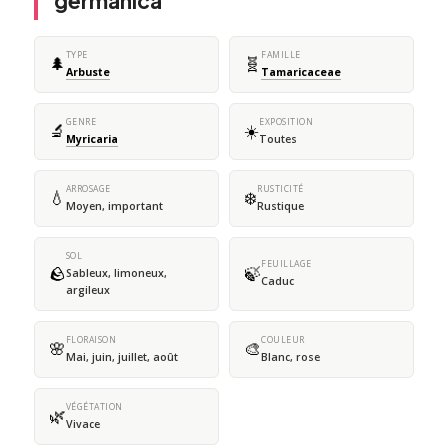
germanica
TYPE
FAMILLE
🌲
🧬
Arbuste
Tamaricaceae
GENRE
EXPOSITION
🔬
☀️
Myricaria
Toutes
ARROSAGE
RUSTICITÉ
💧
❄️
Moyen, important
Rustique
SOL
FEUILLAGE
🪨
🍃
Sableux, limoneux,
Caduc
argileux
FLORAISON
COULEUR
🌸
🎨
Mai, juin, juillet, août
Blanc, rose
VÉGÉTATION
🌿
Vivace