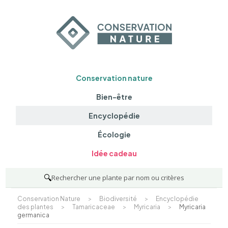
Conservation nature
Bien-être
Encyclopédie
Écologie
Idée cadeau
🔍
Rechercher une plante par nom ou critères
Conservation Nature
>
Biodiversité
>
Encyclopédie
des plantes
>
Tamaricaceae
>
Myricaria
>
Myricaria
germanica