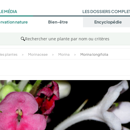
LE MÉDIA
LES DOSSIERS COMPLE
rvation nature
Bien-être
Encyclopédie
🔍
Rechercher une plante par nom ou critères
es plantes
>
Morinaceae
>
Morina
>
Morina longifolia