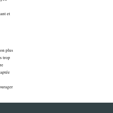
ant et
son plus
s trop
re
daptée
courager