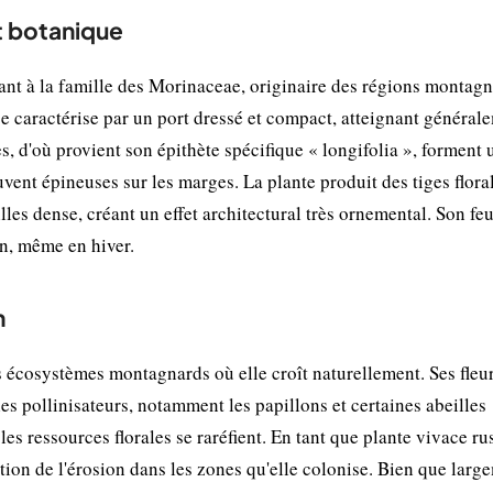
et botanique
ant à la famille des Morinaceae, originaire des régions montag
e caractérise par un port dressé et compact, atteignant général
es, d'où provient son épithète spécifique « longifolia », forment 
ouvent épineuses sur les marges. La plante produit des tiges flora
illes dense, créant un effet architectural très ornemental. Son fe
in, même en hiver.
n
s écosystèmes montagnards où elle croît naturellement. Ses fleu
es pollinisateurs, notamment les papillons et certaines abeilles
les ressources florales se raréfient. En tant que plante vivace ru
ention de l'érosion dans les zones qu'elle colonise. Bien que larg