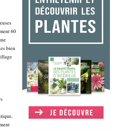
neuses
ement 60
une
les bien
uillage
rs
stique,
ement