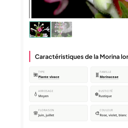
Caractéristiques de la Morina lo
TYPE
FAMILLE
🌺
🧬
Plante vivace
Morinaceae
ARROSAGE
RUSTICITÉ
💧
❄️
Moyen
Rustique
FLORAISON
COULEUR
🌸
🎨
Juin, juillet
Rose, violet, blanc