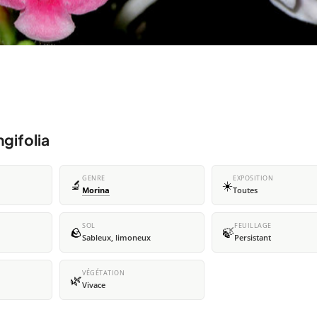
ngifolia
GENRE
EXPOSITION
🔬
☀️
Morina
Toutes
SOL
FEUILLAGE
🪨
🍃
Sableux, limoneux
Persistant
VÉGÉTATION
🌿
Vivace