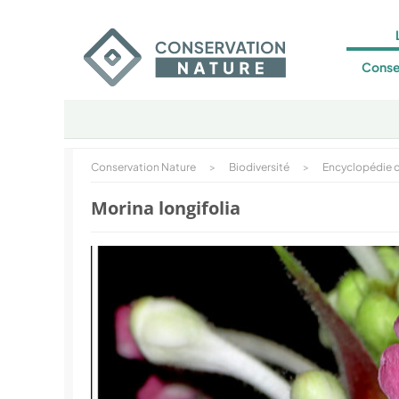
Conse
Conservation Nature
>
Biodiversité
>
Encyclopédie d
Morina longifolia