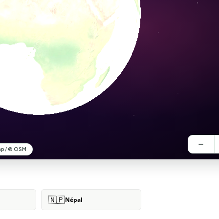
🇳🇵
Népal