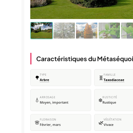
Caractéristiques du Métaséquo
TYPE
FAMILLE
🌳
🧬
Arbre
Taxodiaceae
ARROSAGE
RUSTICITÉ
💧
❄️
Moyen, important
Rustique
FLORAISON
VÉGÉTATION
🌸
🌿
Février, mars
Vivace