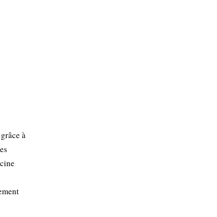
 grâce à
des
ecine
lement