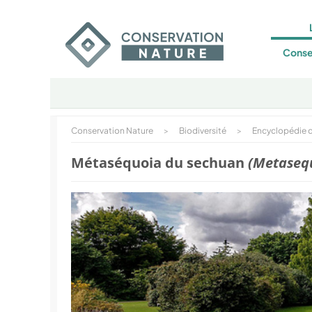
Conse
Conservation Nature
>
Biodiversité
>
Encyclopédie d
Métaséquoia du sechuan
(Metasequ