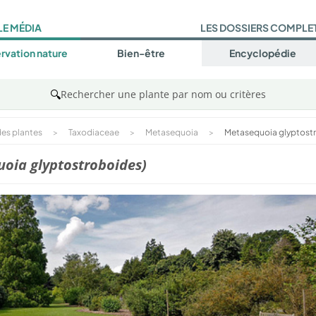
LE MÉDIA
LES DOSSIERS COMPLE
rvation nature
Bien-être
Encyclopédie
🔍
Rechercher une plante par nom ou critères
es plantes
>
Taxodiaceae
>
Metasequoia
>
Metasequoia glyptost
oia glyptostroboides)