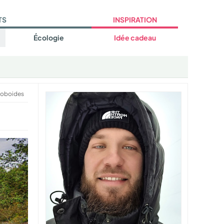
TS
INSPIRATION
Écologie
Idée cadeau
roboides