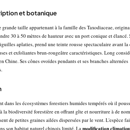
iption et botanique
grande taille appartenant à la famille des Taxodiaceae, origina
eindre 30 à 50 mètres de hauteur avec un port conique et élancé.
guilles aplaties, prend une teinte rousse spectaculaire avant la
uses et exfoliantes brun-rougeâtre caractéristiques. Long consid
 en Chine. Ses cônes ovoïdes pendants et ses branches alternées
s.
n
t dans les écosystèmes forestiers humides tempérés où il pous
à la biodiversité forestière en offrant gîte et nourriture à de no
ent de petites graines ailées dispersées par le vent. L'espèce fai
modification climatiq
ns son habitat naturel chinois limité. La