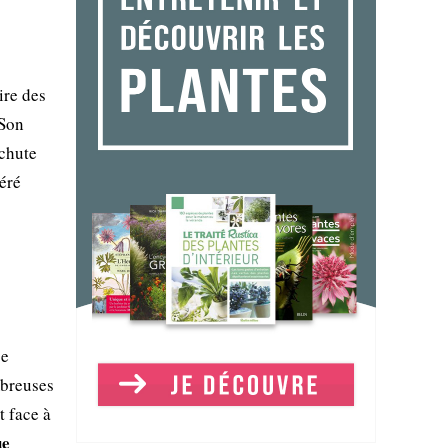
ire des
 Son
 chute
éré
se
mbreuses
t face à
ue