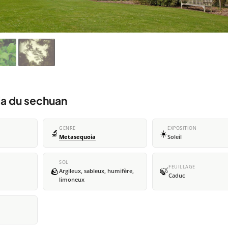
ia du sechuan
GENRE
EXPOSITION
🔬
☀️
Metasequoia
Soleil
SOL
FEUILLAGE
🪨
🍃
Argileux, sableux, humifère,
Caduc
limoneux