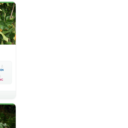

💧
EN
NC