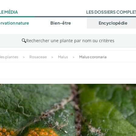
LE MÉDIA
LES DOSSIERS COMPLE
rvation nature
Bien-être
Encyclopédie
🔍
Rechercher une plante par nom ou critères
es plantes
>
Rosaceae
>
Malus
>
Malus coronaria