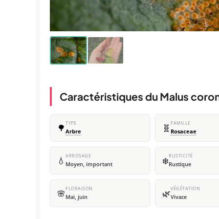
Caractéristiques du Malus coron
TYPE
FAMILLE
🌳
🧬
Arbre
Rosaceae
ARROSAGE
RUSTICITÉ
💧
❄️
Moyen, important
Rustique
FLORAISON
VÉGÉTATION
🌸
🌿
Mai, juin
Vivace