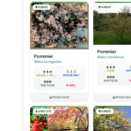
🌳
ARBRE
🌳
ARBRE
Pommier
Pommier
Malus transitoria
Malus toringoides
☀️
☀️
☀️

TOUS
IM
☀️
☀️
☀️
💧
💧
💧
SOLEIL / MI-OMBRE
IMPORTANT
❄️
❄️
❄️
RUSTIQUE
❄️
❄️
❄️
RUSTIQUE
BLANC
🍃
ROSACEAE
🍃
ROSACEA
🌲
ARBUSTE
🌳
ARBRE