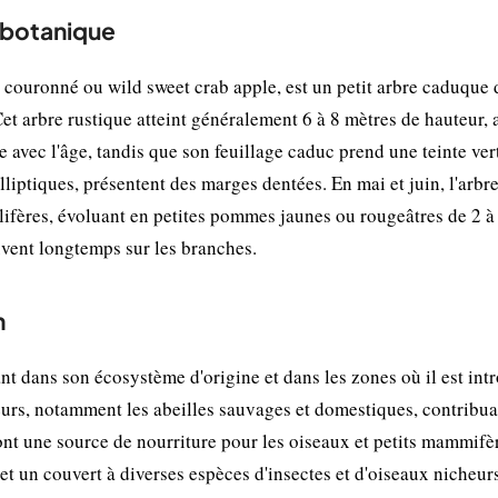
t botanique
uronné ou wild sweet crab apple, est un petit arbre caduque 
Cet arbre rustique atteint généralement 6 à 8 mètres de hauteur, 
re avec l'âge, tandis que son feuillage caduc prend une teinte ver
elliptiques, présentent des marges dentées. En mai et juin, l'arbr
llifères, évoluant en petites pommes jaunes ou rougeâtres de 2 à
uvent longtemps sur les branches.
n
 dans son écosystème d'origine et dans les zones où il est intr
eurs, notamment les abeilles sauvages et domestiques, contribua
s sont une source de nourriture pour les oiseaux et petits mammifè
 et un couvert à diverses espèces d'insectes et d'oiseaux nicheur