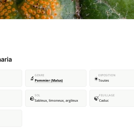
aria
GENRE
EXPOSITION
🔬
☀️
Pommier (Malus)
Toutes
SOL
FEUILLAGE
🪨
🍃
Sableux, limoneux, argileux
Caduc