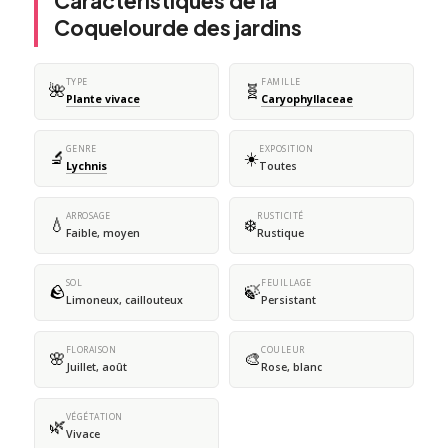
Caractéristiques de la
Coquelourde des jardins
TYPE
FAMILLE
🌺
🧬
Plante vivace
Caryophyllaceae
GENRE
EXPOSITION
🔬
☀️
Lychnis
Toutes
ARROSAGE
RUSTICITÉ
💧
❄️
Faible, moyen
Rustique
SOL
FEUILLAGE
🪨
🍃
Limoneux, caillouteux
Persistant
FLORAISON
COULEUR
🌸
🎨
Juillet, août
Rose, blanc
VÉGÉTATION
🌿
Vivace