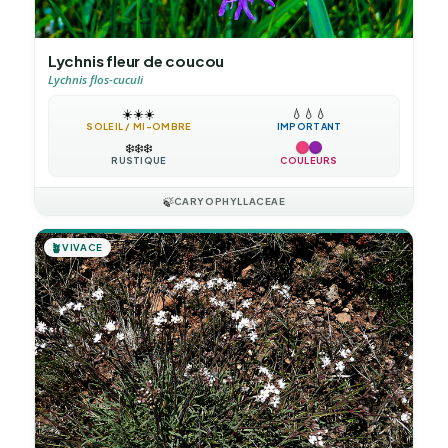
Lychnis fleur de coucou
Lychnis flos-cuculi
☀️
☀️
☀️
💧
💧
💧
SOLEIL / MI-OMBRE
IMPORTANT
❄️
❄️
❄️
RUSTIQUE
COULEURS
🍃
CARYOPHYLLACEAE
🪴
VIVACE