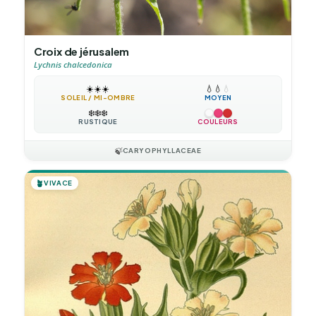
Croix de jérusalem
Lychnis chalcedonica
☀️
☀️
☀️
💧
💧
💧
SOLEIL / MI-OMBRE
MOYEN
❄️
❄️
❄️
RUSTIQUE
COULEURS
🍃
CARYOPHYLLACEAE
🪴
VIVACE