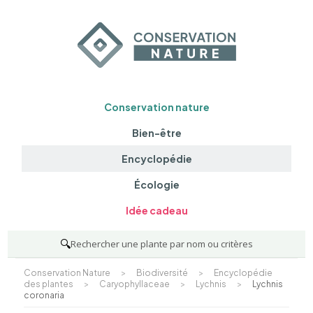
Conservation nature
Bien-être
Encyclopédie
Écologie
Idée cadeau
🔍
Rechercher une plante par nom ou critères
Conservation Nature
>
Biodiversité
>
Encyclopédie
des plantes
>
Caryophyllaceae
>
Lychnis
>
Lychnis
coronaria