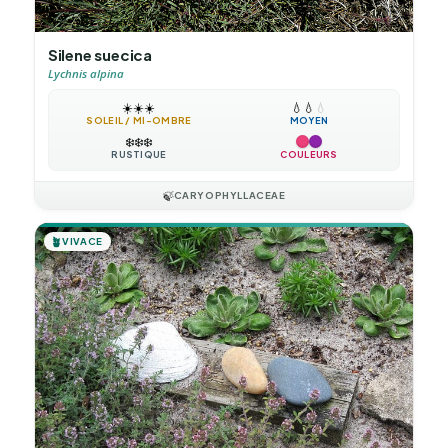
Silene suecica
Lychnis alpina
☀️
☀️
☀️
💧
💧
💧
SOLEIL / MI-OMBRE
MOYEN
❄️
❄️
❄️
RUSTIQUE
COULEURS
🍃
CARYOPHYLLACEAE
🪴
VIVACE