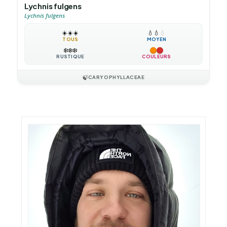
Lychnis fulgens
Lychnis fulgens
☀️
☀️
☀️
💧
💧
💧
TOUS
MOYEN
❄️
❄️
❄️
RUSTIQUE
COULEURS
🍃
CARYOPHYLLACEAE