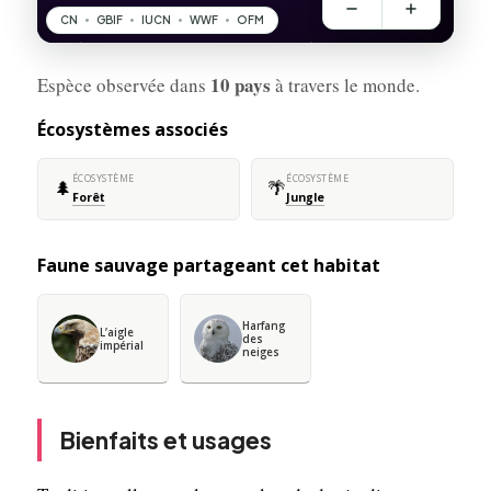
10 pays
Espèce observée dans
à travers le monde.
Écosystèmes associés
ÉCOSYSTÈME
ÉCOSYSTÈME
🌲
🌴
Forêt
Jungle
Faune sauvage partageant cet habitat
Harfang
L’aigle
des
impérial
neiges
Bienfaits et usages