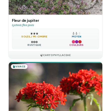
Fleur de jupiter
Lychnis flos-jovis
☀️
☀️
☀️
💧
💧
💧
SOLEIL / MI-OMBRE
MOYEN
❄️
❄️
❄️
RUSTIQUE
COULEURS
🍃
CARYOPHYLLACEAE
🪴
VIVACE