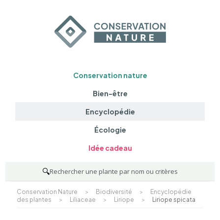
Conservation nature
Bien-être
Encyclopédie
Écologie
Idée cadeau
🔍
Rechercher une plante par nom ou critères
Conservation Nature
>
Biodiversité
>
Encyclopédie
des plantes
>
Liliaceae
>
Liriope
>
Liriope spicata