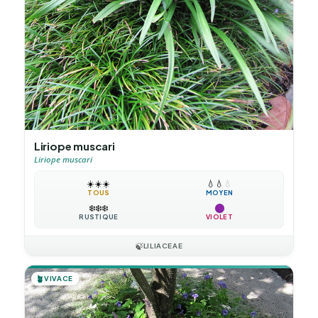
Liriope muscari
Liriope muscari
☀️
☀️
☀️
💧
💧
💧
TOUS
MOYEN
❄️
❄️
❄️
RUSTIQUE
VIOLET
🍃
LILIACEAE
🪴
VIVACE