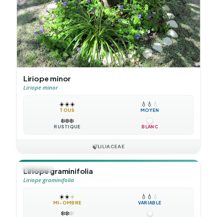
Liriope minor
Liriope minor
☀️
☀️
☀️
💧
💧
💧
TOUS
MOYEN
❄️
❄️
❄️
RUSTIQUE
BLANC
🍃
LILIACEAE
🪴
VIVACE
Liriope graminifolia
Liriope graminifolia
☀️
☀️
☀️
💧
💧
💧
MI-OMBRE
VARIABLE
❄️
❄️
❄️