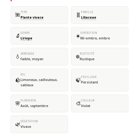
TYPE
FAMILLE
🌺
🧬
Plante vivace
Liliaceae
GENRE
EXPOSITION
🔬
☀️
Liriope
Mi-ombre, ombre
ARROSAGE
RUSTICITÉ
💧
❄️
Faible, moyen
Rustique
SOL
FEUILLAGE
🪨
🍃
Limoneux, caillouteux,
Persistant
sableux
FLORAISON
COULEUR
🌸
🎨
Août, septembre
Violet
VÉGÉTATION
🌿
Vivace