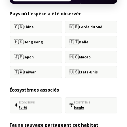
Pays où l'espèce a été observée
🇨🇳
🇰🇷
Chine
Corée du Sud
🇭🇰
🇮🇹
Hong Kong
Italie
🇯🇵
🇲🇴
Japon
Macao
🇹🇼
🇺🇸
Taïwan
États-Unis
Écosystèmes associés
ÉCOSYSTÈME
ÉCOSYSTÈME
🌲
🌴
Forêt
Jungle
Faune sauvage partageant cet habitat