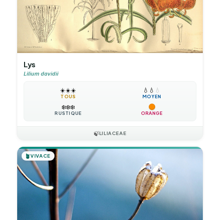
Lys
Lilium davidii
☀️
☀️
☀️
💧
💧
💧
TOUS
MOYEN
❄️
❄️
❄️
RUSTIQUE
ORANGE
🍃
LILIACEAE
🪴
VIVACE