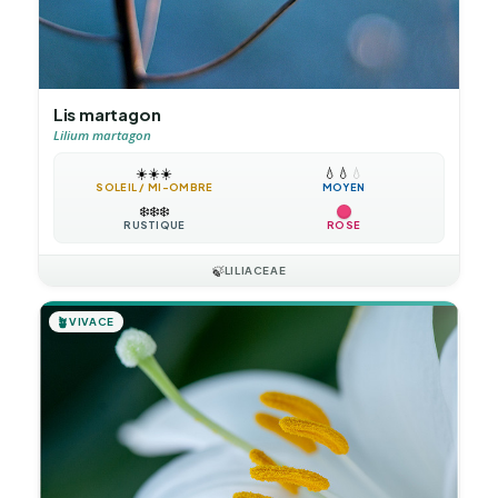
Lis martagon
Lilium martagon
☀️
☀️
☀️
💧
💧
💧
SOLEIL / MI-OMBRE
MOYEN
❄️
❄️
❄️
RUSTIQUE
ROSE
🍃
LILIACEAE
🪴
VIVACE