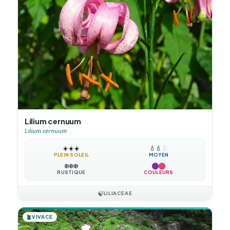
Lilium cernuum
Lilium cernuum
☀️
☀️
☀️
💧
💧
💧
PLEIN SOLEIL
MOYEN
❄️
❄️
❄️
RUSTIQUE
COULEURS
🍃
LILIACEAE
🪴
VIVACE