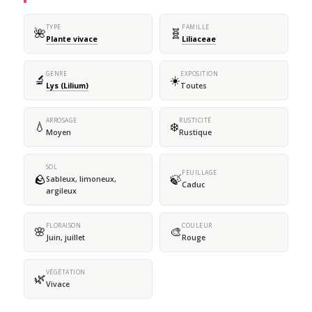
TYPE
FAMILLE
🌺
🧬
Plante vivace
Liliaceae
GENRE
EXPOSITION
🔬
☀️
Lys (Lilium)
Toutes
ARROSAGE
RUSTICITÉ
💧
❄️
Moyen
Rustique
SOL
FEUILLAGE
🪨
🍃
Sableux, limoneux,
Caduc
argileux
FLORAISON
COULEUR
🌸
🎨
Juin, juillet
Rouge
VÉGÉTATION
🌿
Vivace