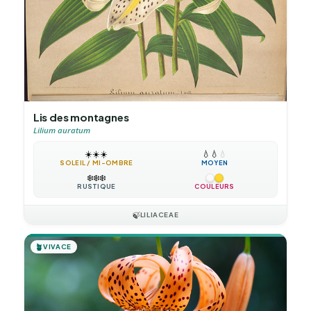
Lis des montagnes
Lilium auratum
☀️
☀️
☀️
💧
💧
💧
SOLEIL / MI-OMBRE
MOYEN
❄️
❄️
❄️
RUSTIQUE
COULEURS
🍃
LILIACEAE
🪴
VIVACE