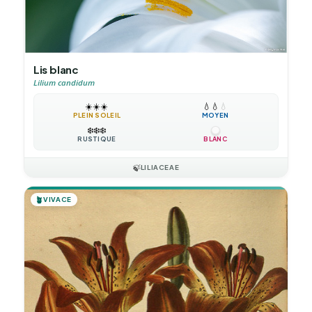
Lis blanc
Lilium candidum
☀️
☀️
☀️
💧
💧
💧
PLEIN SOLEIL
MOYEN
❄️
❄️
❄️
RUSTIQUE
BLANC
🍃
LILIACEAE
🪴
VIVACE