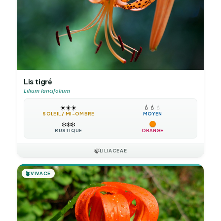
Lis tigré
Lilium lancifolium
☀️
☀️
☀️
💧
💧
💧
SOLEIL / MI-OMBRE
MOYEN
❄️
❄️
❄️
RUSTIQUE
ORANGE
🍃
LILIACEAE
🪴
VIVACE