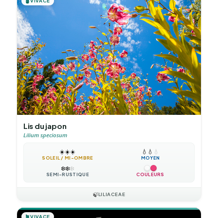
🪴
VIVACE
Lis du japon
Lilium speciosum
☀️
☀️
☀️
💧
💧
💧
SOLEIL / MI-OMBRE
MOYEN
❄️
❄️
❄️
SEMI-RUSTIQUE
COULEURS
🍃
LILIACEAE
🪴
VIVACE