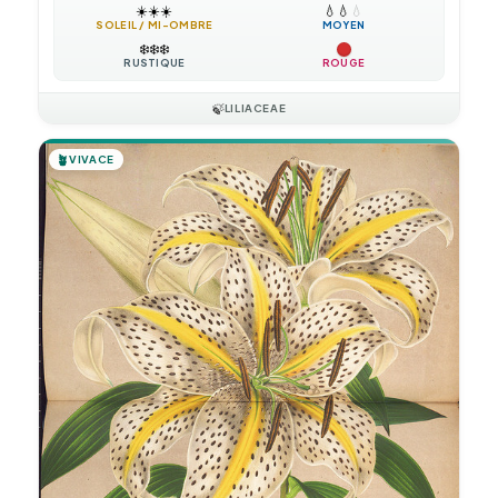
☀️
☀️
☀️
💧
💧
💧
SOLEIL / MI-OMBRE
MOYEN
❄️
❄️
❄️
RUSTIQUE
ROUGE
🍃
LILIACEAE
🪴
VIVACE