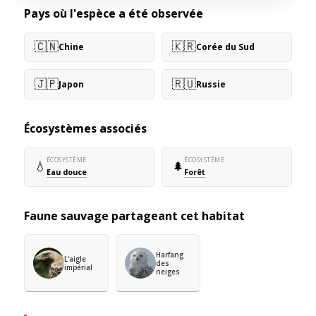
Pays où l'espèce a été observée
🇨🇳
🇰🇷
Chine
Corée du Sud
🇯🇵
🇷🇺
Japon
Russie
Écosystèmes associés
ÉCOSYSTÈME
ÉCOSYSTÈME
💧
🌲
Eau douce
Forêt
Faune sauvage partageant cet habitat
Harfang
L’aigle
des
impérial
neiges