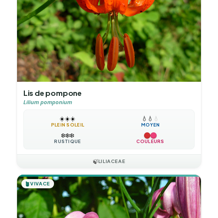
Lis de pompone
Lilium pomponium
☀️
☀️
☀️
💧
💧
💧
PLEIN SOLEIL
MOYEN
❄️
❄️
❄️
RUSTIQUE
COULEURS
🍃
LILIACEAE
🪴
VIVACE