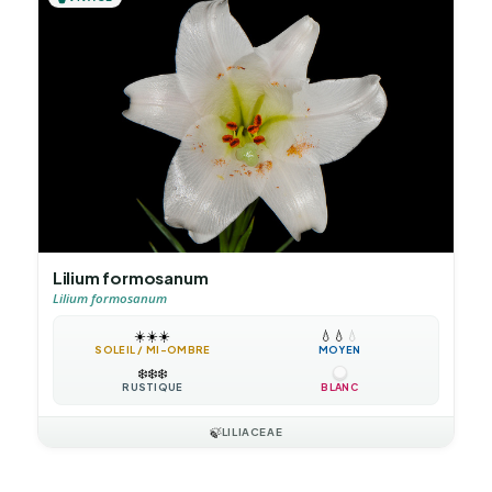
Lilium formosanum
Lilium formosanum
☀️
☀️
☀️
💧
💧
💧
SOLEIL / MI-OMBRE
MOYEN
❄️
❄️
❄️
RUSTIQUE
BLANC
🍃
LILIACEAE