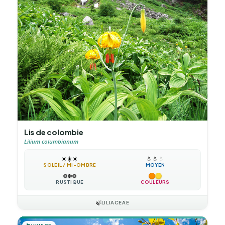
Lis de colombie
Lilium columbianum
☀️
☀️
☀️
💧
💧
💧
SOLEIL / MI-OMBRE
MOYEN
❄️
❄️
❄️
RUSTIQUE
COULEURS
🍃
LILIACEAE