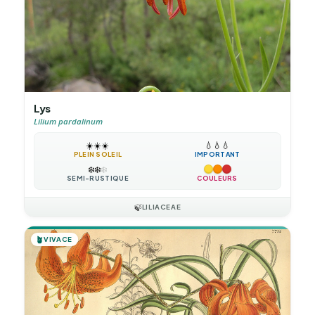
Lys
Lilium pardalinum
☀️
☀️
☀️
💧
💧
💧
PLEIN SOLEIL
IMPORTANT
❄️
❄️
❄️
SEMI-RUSTIQUE
COULEURS
🍃
LILIACEAE
🪴
VIVACE