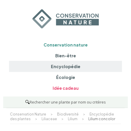
Conservation nature
Bien-être
Encyclopédie
Écologie
Idée cadeau
🔍
Rechercher une plante par nom ou critères
Conservation Nature
>
Biodiversité
>
Encyclopédie
des plantes
>
Liliaceae
>
Lilium
>
Lilium concolor