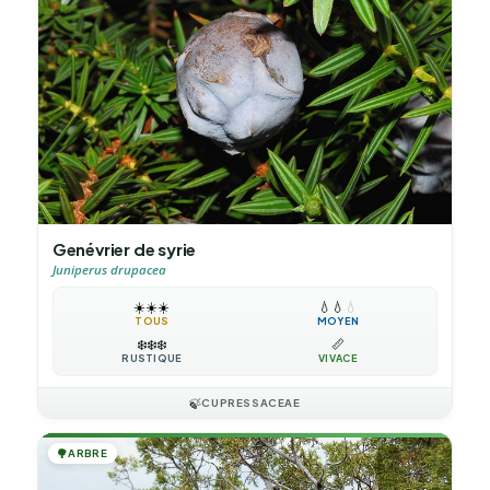
Genévrier de syrie
Juniperus drupacea
☀️
☀️
☀️
💧
💧
💧
TOUS
MOYEN
❄️
❄️
❄️
📏
RUSTIQUE
VIVACE
🍃
CUPRESSACEAE
🌳
ARBRE