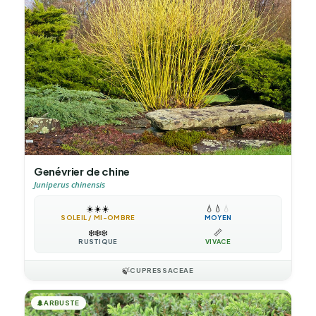
Genévrier de chine
Juniperus chinensis
☀️
☀️
☀️
💧
💧
💧
SOLEIL / MI-OMBRE
MOYEN
❄️
❄️
❄️
📏
RUSTIQUE
VIVACE
🍃
CUPRESSACEAE
🌲
ARBUSTE