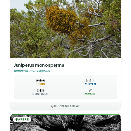
Juniperus monosperma
Juniperus monosperma
☀️
☀️
☀️
💧
💧
💧
TOUS
MOYEN
❄️
❄️
❄️
📏
RUSTIQUE
VIVACE
🍃
CUPRESSACEAE
🌳
ARBRE