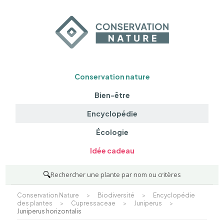
Conservation nature
Bien-être
Encyclopédie
Écologie
Idée cadeau
🔍
Rechercher une plante par nom ou critères
Conservation Nature
>
Biodiversité
>
Encyclopédie
des plantes
>
Cupressaceae
>
Juniperus
>
Juniperus horizontalis