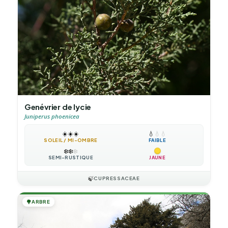
Genévrier de lycie
Juniperus phoenicea
☀️
☀️
☀️
💧
💧
💧
SOLEIL / MI-OMBRE
FAIBLE
❄️
❄️
❄️
SEMI-RUSTIQUE
JAUNE
🍃
CUPRESSACEAE
🌳
ARBRE