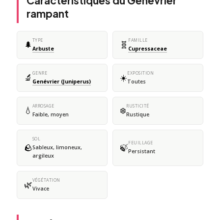
Caractéristiques du Genévrier
rampant
TYPE
FAMILLE
🌲
🧬
Arbuste
Cupressaceae
GENRE
EXPOSITION
🔬
☀️
Genévrier (Juniperus)
Toutes
ARROSAGE
RUSTICITÉ
💧
❄️
Faible, moyen
Rustique
SOL
FEUILLAGE
🪨
🍃
Sableux, limoneux,
Persistant
argileux
VÉGÉTATION
🌿
Vivace