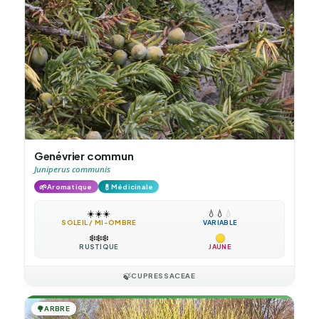
Genévrier commun
Juniperus communis
🌱
💊
Aromatique
Médicinale
☀️
☀️
☀️
💧
💧
💧
SOLEIL / MI-OMBRE
VARIABLE
❄️
❄️
❄️
RUSTIQUE
JAUNE
🍃
CUPRESSACEAE
🌳
ARBRE