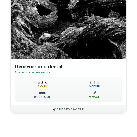
Genévrier occidental
Juniperus occidentalis
☀️
☀️
☀️
💧
💧
💧
TOUS
MOYEN
❄️
❄️
❄️
📏
RUSTIQUE
VIVACE
🍃
CUPRESSACEAE