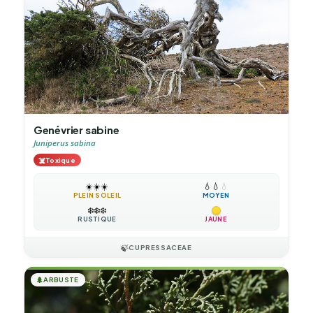
Genévrier sabine
Juniperus sabina
☠️
Toxique
☀️
☀️
☀️
💧
💧
💧
PLEIN SOLEIL
MOYEN
❄️
❄️
❄️
RUSTIQUE
JAUNE
🍃
CUPRESSACEAE
🌲
ARBUSTE