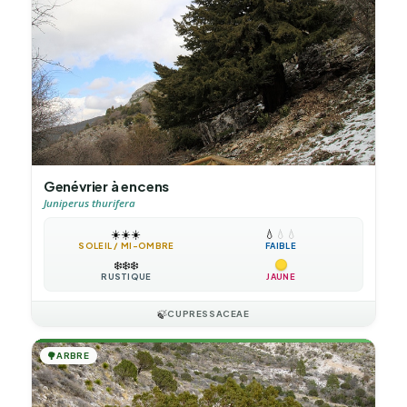
Genévrier à encens
Juniperus thurifera
☀️
☀️
☀️
💧
💧
💧
SOLEIL / MI-OMBRE
FAIBLE
❄️
❄️
❄️
RUSTIQUE
JAUNE
🍃
CUPRESSACEAE
🌳
ARBRE