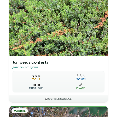
Juniperus conferta
Juniperus conferta
☀️
☀️
☀️
💧
💧
💧
TOUS
MOYEN
❄️
❄️
❄️
📏
RUSTIQUE
VIVACE
🍃
CUPRESSACEAE
🌳
ARBRE