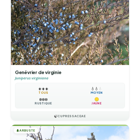
Genévrier de virginie
Juniperus virginiana
☀️
☀️
☀️
💧
💧
💧
TOUS
MOYEN
❄️
❄️
❄️
RUSTIQUE
JAUNE
🍃
CUPRESSACEAE
🌲
ARBUSTE