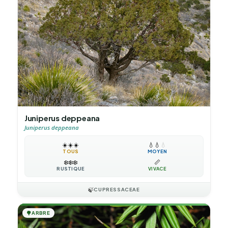
Juniperus deppeana
Juniperus deppeana
☀️
☀️
☀️
💧
💧
💧
TOUS
MOYEN
❄️
❄️
❄️
📏
RUSTIQUE
VIVACE
🍃
CUPRESSACEAE
🌳
ARBRE