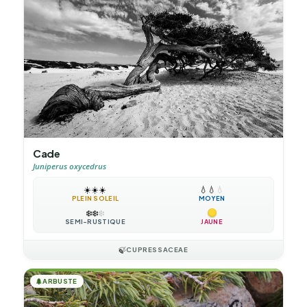
Cade
Juniperus oxycedrus
☀️
☀️
☀️
💧
💧
💧
PLEIN SOLEIL
MOYEN
❄️
❄️
❄️
SEMI-RUSTIQUE
JAUNE
🍃
CUPRESSACEAE
🌲
ARBUSTE