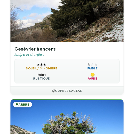
Genévrier à encens
Juniperus thurifera
☀️
☀️
☀️
💧
💧
💧
SOLEIL / MI-OMBRE
FAIBLE
❄️
❄️
❄️
RUSTIQUE
JAUNE
🍃
CUPRESSACEAE
🌳
ARBRE