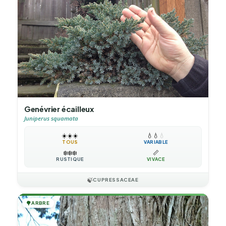
Genévrier écailleux
Juniperus squamata
☀️
☀️
☀️
💧
💧
💧
TOUS
VARIABLE
❄️
❄️
❄️
📏
RUSTIQUE
VIVACE
🍃
CUPRESSACEAE
🌳
ARBRE