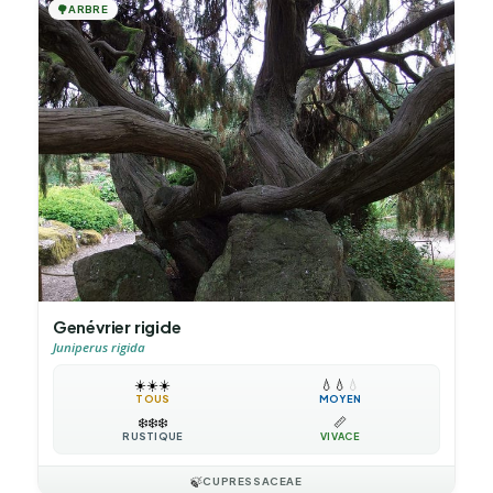
🌳
ARBRE
Genévrier rigide
Juniperus rigida
☀️
☀️
☀️
💧
💧
💧
TOUS
MOYEN
❄️
❄️
❄️
📏
RUSTIQUE
VIVACE
🍃
CUPRESSACEAE