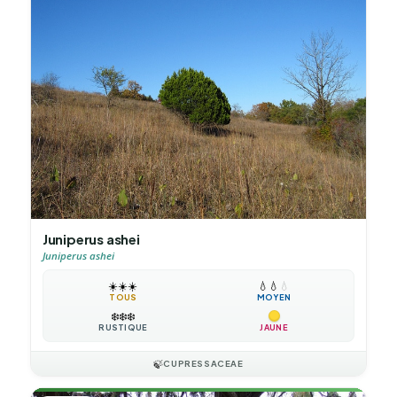
Juniperus ashei
Juniperus ashei
☀️
☀️
☀️
💧
💧
💧
TOUS
MOYEN
❄️
❄️
❄️
RUSTIQUE
JAUNE
🍃
CUPRESSACEAE