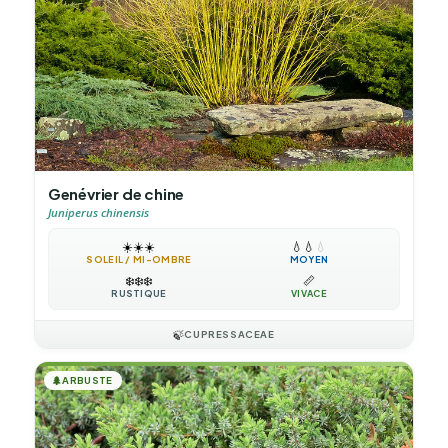
Genévrier de chine
Juniperus chinensis
☀️
☀️
☀️
💧
💧
💧
SOLEIL / MI-OMBRE
MOYEN
❄️
❄️
❄️
📏
RUSTIQUE
VIVACE
🍃
CUPRESSACEAE
🌲
ARBUSTE