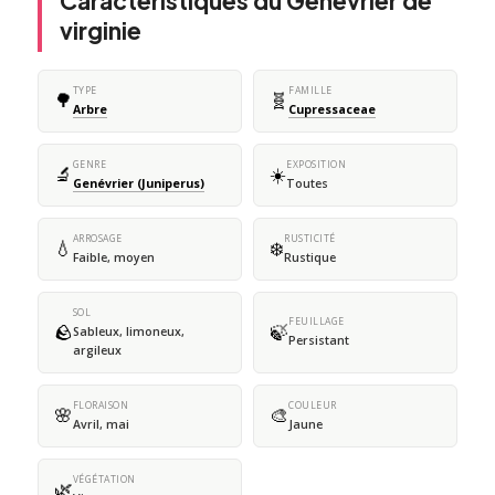
Caractéristiques du Genévrier de
virginie
TYPE
FAMILLE
🌳
🧬
Arbre
Cupressaceae
GENRE
EXPOSITION
🔬
☀️
Genévrier (Juniperus)
Toutes
ARROSAGE
RUSTICITÉ
💧
❄️
Faible, moyen
Rustique
SOL
FEUILLAGE
🪨
🍃
Sableux, limoneux,
Persistant
argileux
FLORAISON
COULEUR
🌸
🎨
Avril, mai
Jaune
VÉGÉTATION
🌿