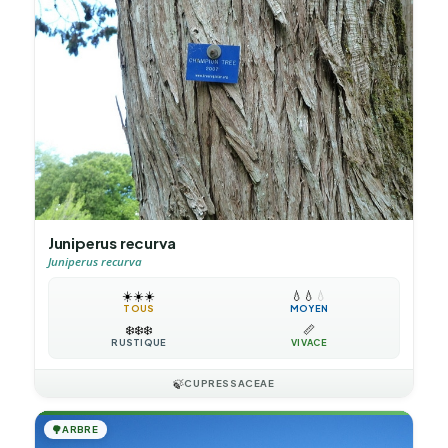
Juniperus recurva
Juniperus recurva
☀️
☀️
☀️
💧
💧
💧
TOUS
MOYEN
❄️
❄️
❄️
📏
RUSTIQUE
VIVACE
🍃
CUPRESSACEAE
🌳
ARBRE