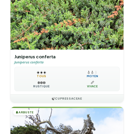
Juniperus conferta
Juniperus conferta
☀️
☀️
☀️
💧
💧
💧
TOUS
MOYEN
❄️
❄️
❄️
📏
RUSTIQUE
VIVACE
🍃
CUPRESSACEAE
🌲
ARBUSTE