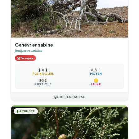
Genévrier sabine
Juniperus sabina
☠️
Toxique
☀️
☀️
☀️
💧
💧
💧
PLEIN SOLEIL
MOYEN
❄️
❄️
❄️
RUSTIQUE
JAUNE
🍃
CUPRESSACEAE
🌲
ARBUSTE