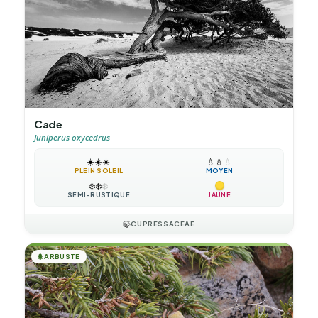
Cade
Juniperus oxycedrus
☀️
☀️
☀️
💧
💧
💧
PLEIN SOLEIL
MOYEN
❄️
❄️
❄️
SEMI-RUSTIQUE
JAUNE
🍃
CUPRESSACEAE
🌲
ARBUSTE