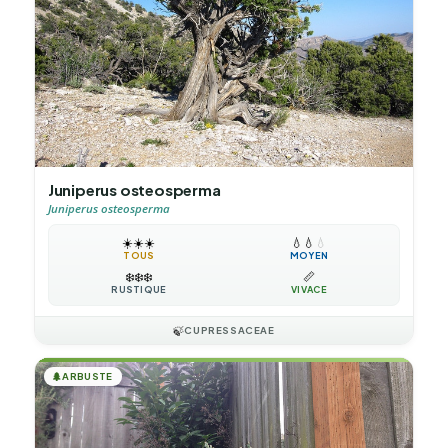
Juniperus osteosperma
Juniperus osteosperma
☀️
☀️
☀️
💧
💧
💧
TOUS
MOYEN
❄️
❄️
❄️
📏
RUSTIQUE
VIVACE
🍃
CUPRESSACEAE
🌲
ARBUSTE