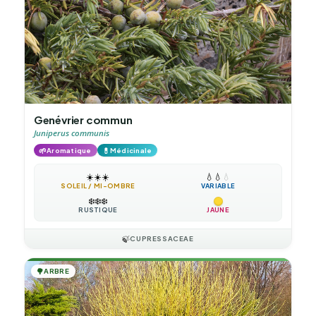
Genévrier commun
Juniperus communis
🌱
💊
Aromatique
Médicinale
☀️
☀️
☀️
💧
💧
💧
SOLEIL / MI-OMBRE
VARIABLE
❄️
❄️
❄️
RUSTIQUE
JAUNE
🍃
CUPRESSACEAE
🌳
ARBRE