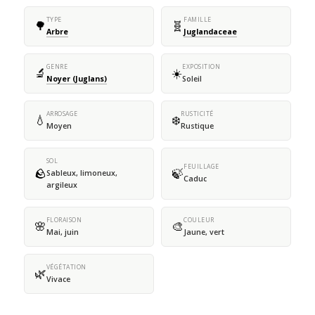
TYPE
FAMILLE
🌳
🧬
Arbre
Juglandaceae
GENRE
EXPOSITION
🔬
☀️
Noyer (Juglans)
Soleil
ARROSAGE
RUSTICITÉ
💧
❄️
Moyen
Rustique
SOL
FEUILLAGE
🪨
🍃
Sableux, limoneux,
Caduc
argileux
FLORAISON
COULEUR
🌸
🎨
Mai, juin
Jaune, vert
VÉGÉTATION
🌿
Vivace