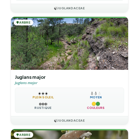
🍃
JUGLANDACEAE
🌳
ARBRE
Juglans major
Juglans major
☀️
☀️
☀️
💧
💧
💧
PLEIN SOLEIL
MOYEN
❄️
❄️
❄️
RUSTIQUE
COULEURS
🍃
JUGLANDACEAE
🌳
ARBRE