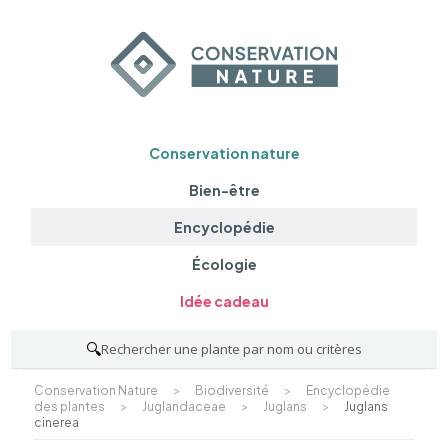
Conservation nature
Bien-être
Encyclopédie
Écologie
Idée cadeau
🔍
Rechercher une plante par nom ou critères
Conservation Nature
>
Biodiversité
>
Encyclopédie
des plantes
>
Juglandaceae
>
Juglans
>
Juglans
cinerea