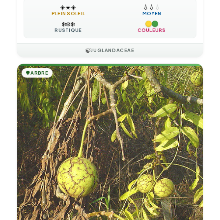
☀️
☀️
☀️
💧
💧
💧
PLEIN SOLEIL
MOYEN
❄️
❄️
❄️
RUSTIQUE
COULEURS
🍃
JUGLANDACEAE
🌳
ARBRE