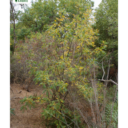
🌳
ARBRE