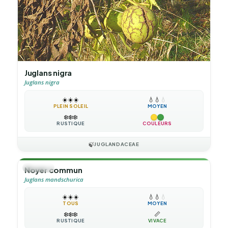
Juglans nigra
Juglans nigra
☀️
☀️
☀️
💧
💧
💧
PLEIN SOLEIL
MOYEN
❄️
❄️
❄️
RUSTIQUE
COULEURS
🍃
JUGLANDACEAE
🌳
ARBRE
Noyer commun
Juglans mandschurica
☀️
☀️
☀️
💧
💧
💧
TOUS
MOYEN
❄️
❄️
❄️
📏
RUSTIQUE
VIVACE