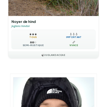
Noyer de hind
Juglans hindsii
☀️
☀️
☀️
💧
💧
💧
TOUS
IMPORTANT
❄️
❄️
❄️
📏
SEMI-RUSTIQUE
VIVACE
🍃
JUGLANDACEAE