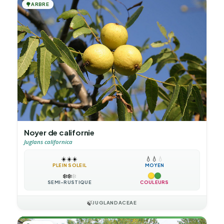
🌳
ARBRE
Noyer de californie
Juglans californica
☀️
☀️
☀️
💧
💧
💧
PLEIN SOLEIL
MOYEN
❄️
❄️
❄️
SEMI-RUSTIQUE
COULEURS
🍃
JUGLANDACEAE