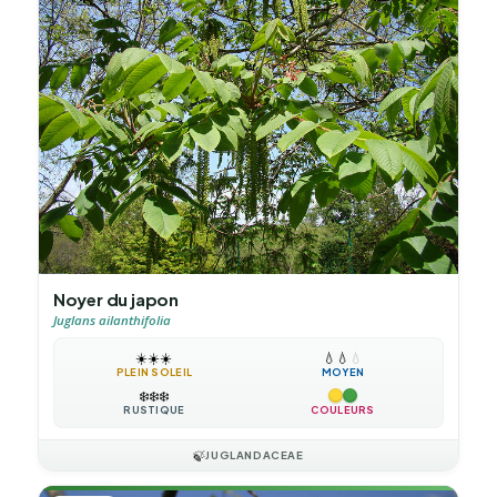
Noyer du japon
Juglans ailanthifolia
☀️
☀️
☀️
💧
💧
💧
PLEIN SOLEIL
MOYEN
❄️
❄️
❄️
RUSTIQUE
COULEURS
🍃
JUGLANDACEAE