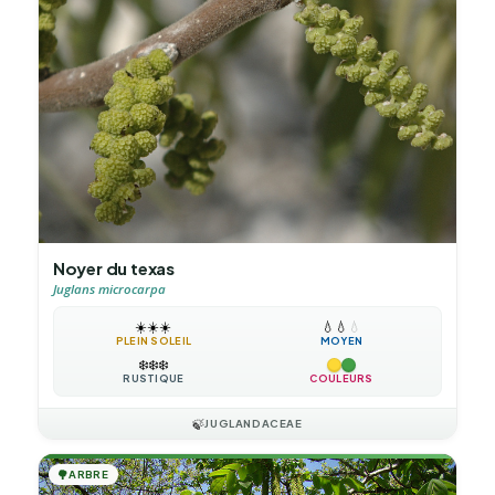
Noyer du texas
Juglans microcarpa
☀️
☀️
☀️
💧
💧
💧
PLEIN SOLEIL
MOYEN
❄️
❄️
❄️
RUSTIQUE
COULEURS
🍃
JUGLANDACEAE
🌳
ARBRE