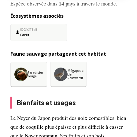
14 pays
Espèce observée dans
à travers le monde.
Écosystèmes associés
ÉCOSYSTÈME
🌲
Forêt
Faune sauvage partageant cet habitat
Mégapode
Paradisier
de
rouge
Reinwardt
Bienfaits et usages
Le Noyer du Japon produit des noix comestibles, bien
que de coquille plus épaisse et plus difficile à casser
que le Noyer commun. Ses fruits et son bois