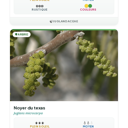
❄️
❄️
❄️
RUSTIQUE
COULEURS
🍃
JUGLANDACEAE
🌳
ARBRE
Noyer du texas
Juglans microcarpa
☀️
☀️
☀️
💧
💧
💧
PLEIN SOLEIL
MOYEN