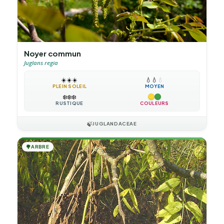
Noyer commun
Juglans regia
☀️
☀️
☀️
💧
💧
💧
PLEIN SOLEIL
MOYEN
❄️
❄️
❄️
RUSTIQUE
COULEURS
🍃
JUGLANDACEAE
🌳
ARBRE