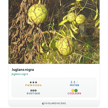
Juglans nigra
Juglans nigra
☀️
☀️
☀️
💧
💧
💧
PLEIN SOLEIL
MOYEN
❄️
❄️
❄️
RUSTIQUE
COULEURS
🍃
JUGLANDACEAE