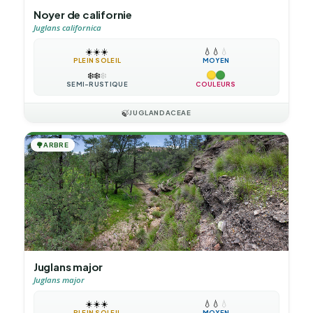
Noyer de californie
Juglans californica
☀️
☀️
☀️
💧
💧
💧
PLEIN SOLEIL
MOYEN
❄️
❄️
❄️
SEMI-RUSTIQUE
COULEURS
🍃
JUGLANDACEAE
🌳
ARBRE
Juglans major
Juglans major
☀️
☀️
☀️
💧
💧
💧
PLEIN SOLEIL
MOYEN