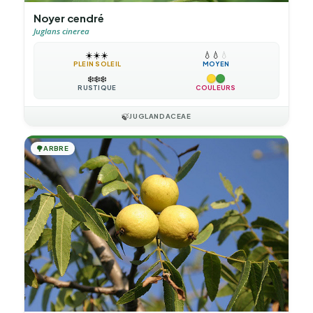
Noyer cendré
Juglans cinerea
☀️
☀️
☀️
💧
💧
💧
PLEIN SOLEIL
MOYEN
❄️
❄️
❄️
RUSTIQUE
COULEURS
🍃
JUGLANDACEAE
🌳
ARBRE