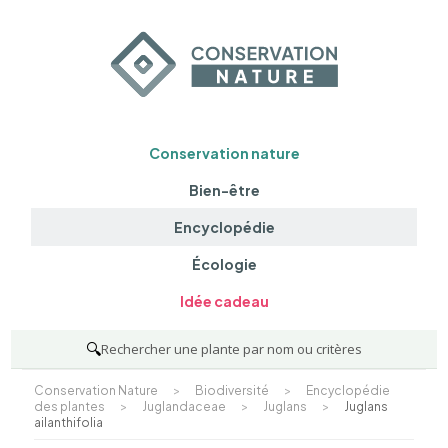
Conservation nature
Bien-être
Encyclopédie
Écologie
Idée cadeau
🔍
Rechercher une plante par nom ou critères
Conservation Nature
>
Biodiversité
>
Encyclopédie
des plantes
>
Juglandaceae
>
Juglans
>
Juglans
ailanthifolia