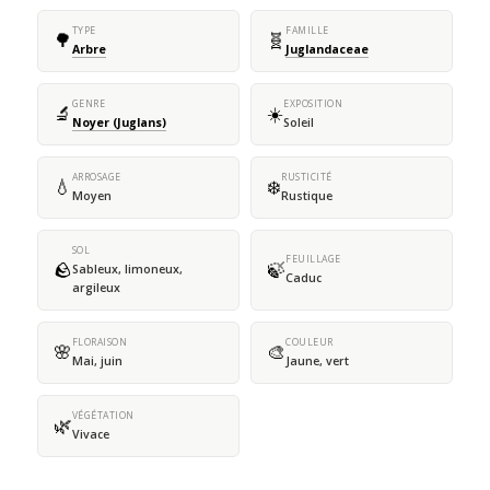
TYPE
FAMILLE
🌳
🧬
Arbre
Juglandaceae
GENRE
EXPOSITION
🔬
☀️
Noyer (Juglans)
Soleil
ARROSAGE
RUSTICITÉ
💧
❄️
Moyen
Rustique
SOL
FEUILLAGE
🪨
🍃
Sableux, limoneux,
Caduc
argileux
FLORAISON
COULEUR
🌸
🎨
Mai, juin
Jaune, vert
VÉGÉTATION
🌿
Vivace