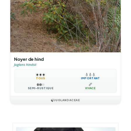
Noyer de hind
Juglans hindsii
☀️
☀️
☀️
💧
💧
💧
TOUS
IMPORTANT
❄️
❄️
❄️
📏
SEMI-RUSTIQUE
VIVACE
🍃
JUGLANDACEAE