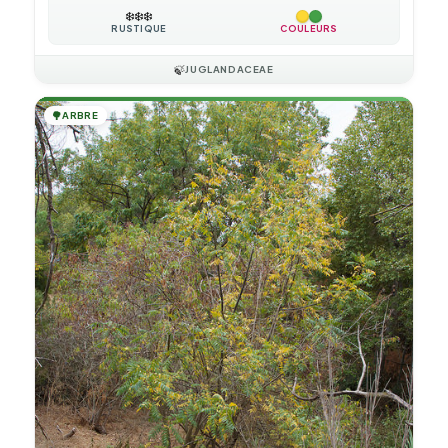
❄️
❄️
❄️
RUSTIQUE
COULEURS
🍃
JUGLANDACEAE
🌳
ARBRE