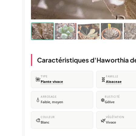
Caractéristiques d'Haworthia d
TYPE
FAMILLE
🌺
🧬
Plante vivace
Aloaceae
ARROSAGE
RUSTICITÉ
💧
❄️
Faible, moyen
Gélive
COULEUR
VÉGÉTATION
🎨
🌿
Blanc
Vivace