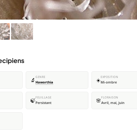
ecipiens
GENRE
EXPOSITION
🔬
☀️
Haworthia
Mi-ombre
FEUILLAGE
FLORAISON
🍃
🌸
Persistant
Avril, mai, juin