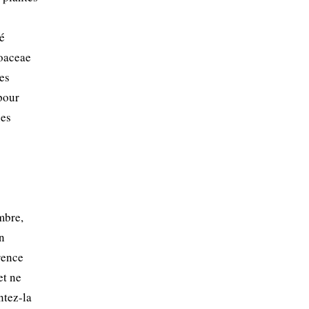
sé
loaceae
es
pour
nes
mbre,
en
rence
et ne
ntez-la