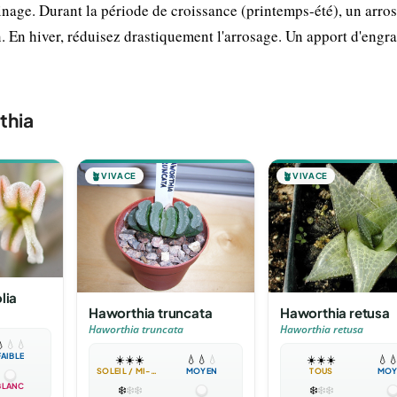
inage. Durant la période de croissance (printemps-été), un arro
n. En hiver, réduisez drastiquement l'arrosage. Un apport d'engra
thia
🪴
VIVACE
🪴
VIVACE
lia
Haworthia truncata
Haworthia retusa
Haworthia truncata
Haworthia retusa

💧
💧
FAIBLE
☀️
☀️
☀️
💧
💧
💧
☀️
☀️
☀️
💧

SOLEIL / MI-OMBRE
MOYEN
TOUS
MOY
BLANC
❄️
❄️
❄️
❄️
❄️
❄️