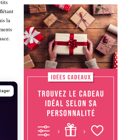
tits
flétant
is la
ements
nace.