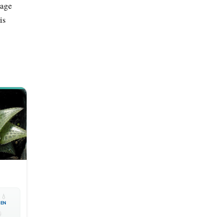
sage
is

💧
EN