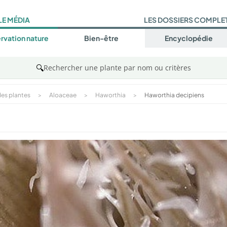
LE MÉDIA
LES DOSSIERS COMPLE
rvation nature
Bien-être
Encyclopédie
🔍
Rechercher une plante par nom ou critères
es plantes
>
Aloaceae
>
Haworthia
>
Haworthia decipiens