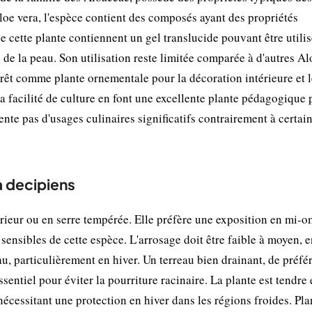
oe vera, l'espèce contient des composés ayant des propriétés
e cette plante contiennent un gel translucide pouvant être utili
 de la peau. Son utilisation reste limitée comparée à d'autres A
érêt comme plante ornementale pour la décoration intérieure et l
a facilité de culture en font une excellente plante pédagogique 
nte pas d'usages culinaires significatifs contrairement à certai
a decipiens
érieur ou en serre tempérée. Elle préfère une exposition en mi-o
es sensibles de cette espèce. L'arrosage doit être faible à moyen, 
au, particulièrement en hiver. Un terreau bien drainant, de préfé
entiel pour éviter la pourriture racinaire. La plante est tendre 
nécessitant une protection en hiver dans les régions froides. Pla