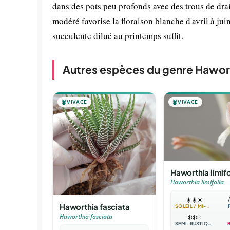
dans des pots peu profonds avec des trous de dra
modéré favorise la floraison blanche d'avril à jui
succulente dilué au printemps suffit.
Autres espèces du genre Hawor
🪴
VIVACE
🪴
VIVACE
Haworthia limifo
Haworthia limifolia
☀️
☀️
☀️

Haworthia fasciata
SOLEIL / MI-OMBRE
Haworthia fasciata
❄️
❄️
❄️
SEMI-RUSTIQUE