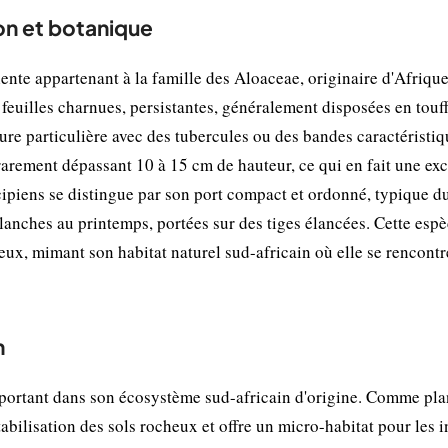
on et botanique
ente appartenant à la famille des Aloaceae, originaire d'Afriqu
feuilles charnues, persistantes, généralement disposées en touf
ture particulière avec des tubercules ou des bandes caractéristi
 rarement dépassant 10 à 15 cm de hauteur, ce qui en fait une exc
cipiens se distingue par son port compact et ordonné, typique d
blanches au printemps, portées sur des tiges élancées. Cette esp
ux, mimant son habitat naturel sud-africain où elle se rencont
n
mportant dans son écosystème sud-africain d'origine. Comme pla
tabilisation des sols rocheux et offre un micro-habitat pour les 