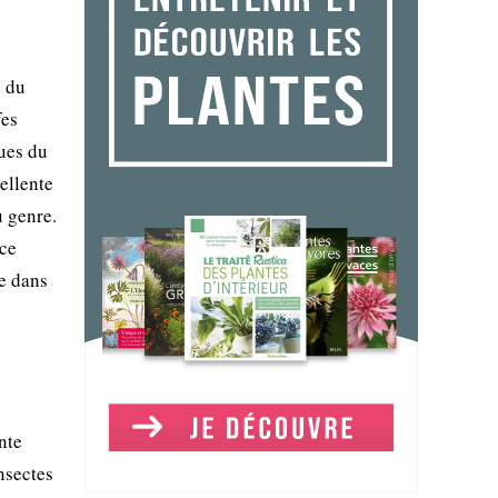
e du
fes
ques du
ellente
u genre.
èce
re dans
nte
insectes