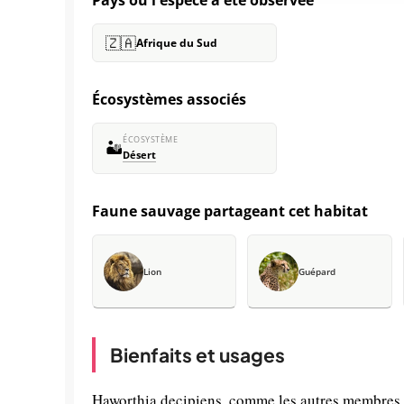
Pays où l'espèce a été observée
🇿🇦
Afrique du Sud
Écosystèmes associés
ÉCOSYSTÈME
🏜️
Désert
Faune sauvage partageant cet habitat
Lion
Guépard
Bienfaits et usages
Haworthia decipiens, comme les autres membres d