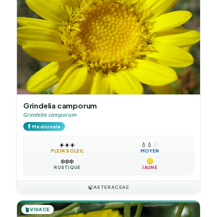
Grindelia camporum
Grindelia camporum
💊
Médicinale
☀️
☀️
☀️
💧
💧
💧
PLEIN SOLEIL
MOYEN
❄️
❄️
❄️
RUSTIQUE
JAUNE
🍃
ASTERACEAE
🪴
VIVACE