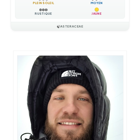
PLEIN SOLEIL
MOYEN
❄️
❄️
❄️
RUSTIQUE
JAUNE
🍃
ASTERACEAE