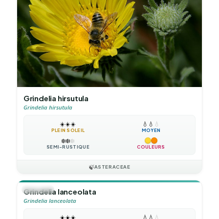
Grindelia hirsutula
Grindelia hirsutula
☀️
☀️
☀️
💧
💧
💧
PLEIN SOLEIL
MOYEN
❄️
❄️
❄️
SEMI-RUSTIQUE
COULEURS
🍃
ASTERACEAE
🪴
VIVACE
Grindelia lanceolata
Grindelia lanceolata
☀️
☀️
☀️
💧
💧
💧