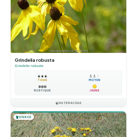
Grindelia robusta
Grindelia robusta
☀️
☀️
☀️
💧
💧
💧
TOUS
MOYEN
❄️
❄️
❄️
RUSTIQUE
JAUNE
🍃
ASTERACEAE
🪴
VIVACE