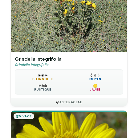
Grindelia integrifolia
Grindelia integrifolia
☀️
☀️
☀️
💧
💧
💧
PLEIN SOLEIL
MOYEN
❄️
❄️
❄️
RUSTIQUE
JAUNE
🍃
ASTERACEAE
🪴
VIVACE