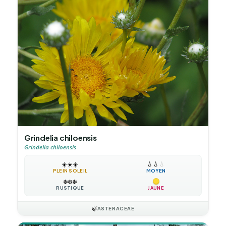
Grindelia chiloensis
Grindelia chiloensis
☀️
☀️
☀️
💧
💧
💧
PLEIN SOLEIL
MOYEN
❄️
❄️
❄️
RUSTIQUE
JAUNE
🍃
ASTERACEAE