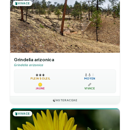
🪴
VIVACE
Grindelia arizonica
Grindelia arizonica
☀️
☀️
☀️
💧
💧
💧
PLEIN SOLEIL
MOYEN
📏
JAUNE
VIVACE
🍃
ASTERACEAE
🪴
VIVACE