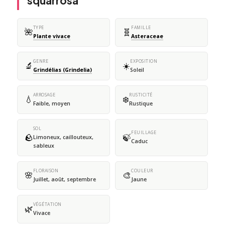
squarrosa
TYPE
FAMILLE
🌺
🧬
Plante vivace
Asteraceae
GENRE
EXPOSITION
🔬
☀️
Grindélias (Grindelia)
Soleil
ARROSAGE
RUSTICITÉ
💧
❄️
Faible, moyen
Rustique
SOL
FEUILLAGE
🪨
🍃
Limoneux, caillouteux,
Caduc
sableux
FLORAISON
COULEUR
🌸
🎨
Juillet, août, septembre
Jaune
VÉGÉTATION
🌿
Vivace