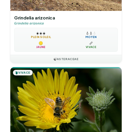
Grindelia arizonica
Grindelia arizonica
☀️
☀️
☀️
💧
💧
💧
PLEIN SOLEIL
MOYEN
📏
JAUNE
VIVACE
🍃
ASTERACEAE
🪴
VIVACE