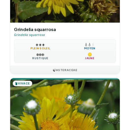
Grindelia squarrosa
Grindelia squarrosa
☀️
☀️
☀️
💧
💧
💧
PLEIN SOLEIL
MOYEN
❄️
❄️
❄️
RUSTIQUE
JAUNE
🍃
ASTERACEAE
🪴
VIVACE