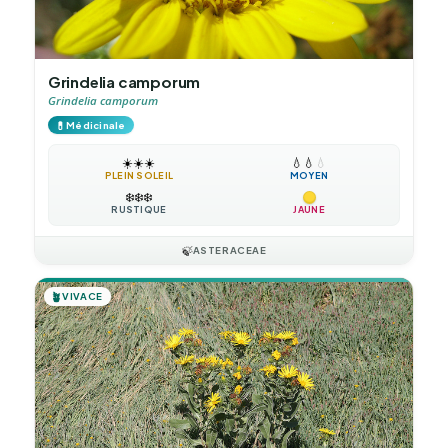
Grindelia camporum
Grindelia camporum
💊
Médicinale
☀️
☀️
☀️
💧
💧
💧
PLEIN SOLEIL
MOYEN
❄️
❄️
❄️
RUSTIQUE
JAUNE
🍃
ASTERACEAE
🪴
VIVACE