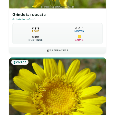
Grindelia robusta
Grindelia robusta
☀️
☀️
☀️
💧
💧
💧
TOUS
MOYEN
❄️
❄️
❄️
RUSTIQUE
JAUNE
🍃
ASTERACEAE
🪴
VIVACE