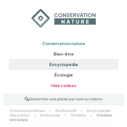
Conservation nature
Bien-être
Encyclopédie
Écologie
Idée cadeau
🔍
Rechercher une plante par nom ou critères
Conservation Nature
>
Biodiversité
>
Encyclopédie
des plantes
>
Asteraceae
>
Grindelia
>
Grindelia
lanceolata