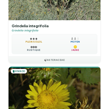
Grindelia integrifolia
Grindelia integrifolia
☀️
☀️
☀️
💧
💧
💧
PLEIN SOLEIL
MOYEN
❄️
❄️
❄️
RUSTIQUE
JAUNE
🍃
ASTERACEAE
🪴
VIVACE