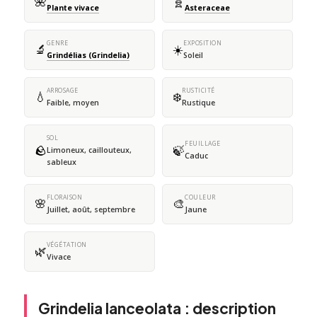
🌺
🧬
Plante vivace
Asteraceae
GENRE
EXPOSITION
🔬
☀️
Grindélias (Grindelia)
Soleil
ARROSAGE
RUSTICITÉ
💧
❄️
Faible, moyen
Rustique
SOL
FEUILLAGE
🪨
🍃
Limoneux, caillouteux,
Caduc
sableux
FLORAISON
COULEUR
🌸
🎨
Juillet, août, septembre
Jaune
VÉGÉTATION
🌿
Vivace
Grindelia lanceolata : description