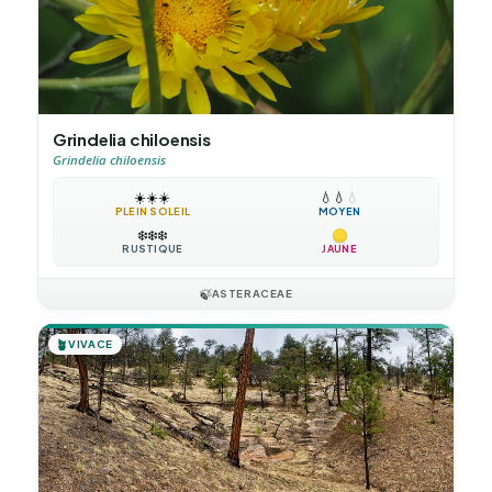
Grindelia chiloensis
Grindelia chiloensis
☀️
☀️
☀️
💧
💧
💧
PLEIN SOLEIL
MOYEN
❄️
❄️
❄️
RUSTIQUE
JAUNE
🍃
ASTERACEAE
🪴
VIVACE