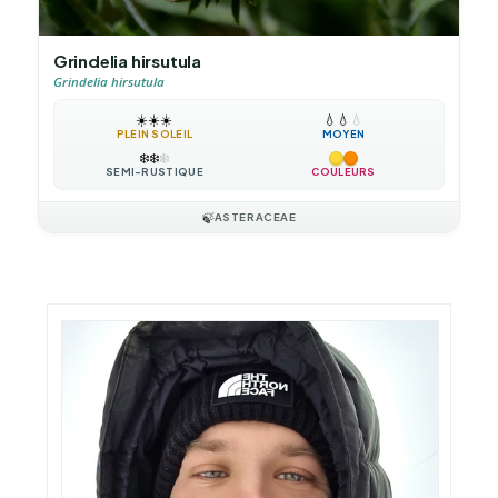
Grindelia hirsutula
Grindelia hirsutula
☀️
☀️
☀️
💧
💧
💧
PLEIN SOLEIL
MOYEN
❄️
❄️
❄️
SEMI-RUSTIQUE
COULEURS
🍃
ASTERACEAE