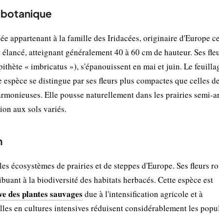
t botanique
e appartenant à la famille des Iridacées, originaire d'Europe c
 et élancé, atteignant généralement 40 à 60 cm de hauteur. Ses fle
pithète « imbricatus »), s'épanouissent en mai et juin. Le feuilla
e espèce se distingue par ses fleurs plus compactes que celles d
armonieuses. Elle pousse naturellement dans les prairies semi-ar
tion aux sols variés.
n
es écosystèmes de prairies et de steppes d'Europe. Ses fleurs ro
tribuant à la biodiversité des habitats herbacés. Cette espèce est
ive des plantes sauvages
due à l'intensification agricole et à
elles en cultures intensives réduisent considérablement les popu