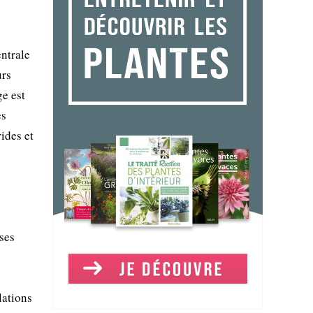
entrale
urs
ge est
es
ides et
ses
lations