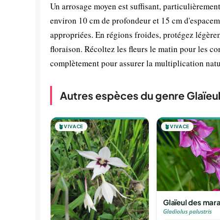
Un arrosage moyen est suffisant, particulièrement
environ 10 cm de profondeur et 15 cm d'espacemen
appropriées. En régions froides, protégez légère
floraison. Récoltez les fleurs le matin pour les c
complètement pour assurer la multiplication natu
Autres espèces du genre Glaïeu
🪴
VIVACE
🪴
VIVACE
Glaïeul des mara
Gladiolus palustris