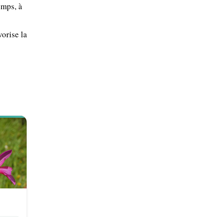
emps, à
orise la