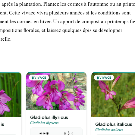
 après la plantation. Plantez les cormes à l'automne ou au print
t. Cette vivace vivra plusieurs années si les conditions sont
ment les cormes en hiver. Un apport de compost au printemps fav
ompositions florales, et laissez quelques épis se développer
relle.
l
🪴
VIVACE
🪴
VIVACE
Gladiolus illyricus
Gladiolus illyricus
is
Gladiolus italicus
Gladiolus italicus
☀️
☀️
☀️
💧
💧
💧