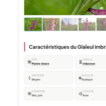
Caractéristiques du Glaïeul imb
TYPE
FAMILLE
🌺
🧬
Plante vivace
Iridaceae
ARROSAGE
RUSTICITÉ
💧
❄️
Moyen
Rustique
FLORAISON
COULEUR
🌸
🎨
Mai, juin
Rose