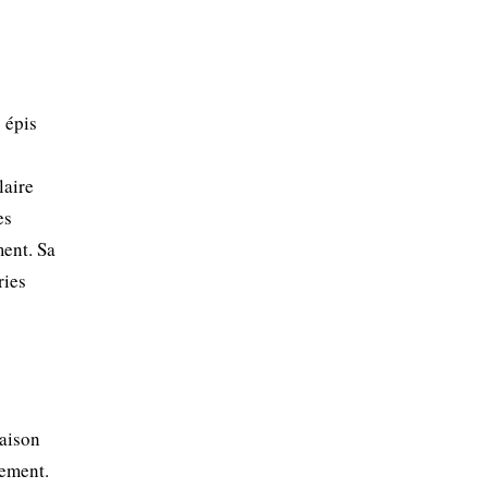
 épis
s
laire
es
ent. Sa
ries
raison
tement.