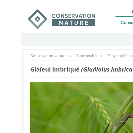
Conse
Conservation Nature
>
Biodiversité
>
Encyclopédie d
Glaïeul imbriqué
(Gladiolus imbrica