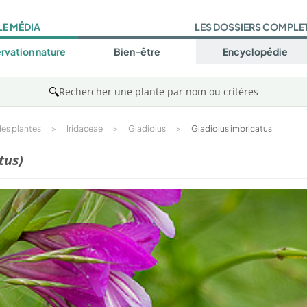
LE MÉDIA
LES DOSSIERS COMPLE
rvation nature
Bien-être
Encyclopédie
🔍
Rechercher une plante par nom ou critères
es plantes
>
Iridaceae
>
Gladiolus
>
Gladiolus imbricatus
tus)