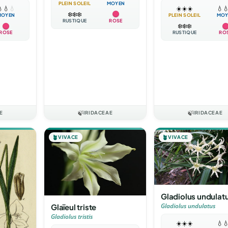
PLEIN SOLEIL
MOYEN

💧
💧
☀️
☀️
☀️
💧

❄️
❄️
❄️
MOYEN
PLEIN SOLEIL
MOY
RUSTIQUE
ROSE
❄️
❄️
❄️
ROSE
RUSTIQUE
RO
E
🍃
IRIDACEAE
🍃
IRIDACEAE
🪴
VIVACE
🪴
VIVACE
Gladiolus undulat
Glaïeul triste
Gladiolus undulatus
Gladiolus tristis
☀️
☀️
☀️
💧
