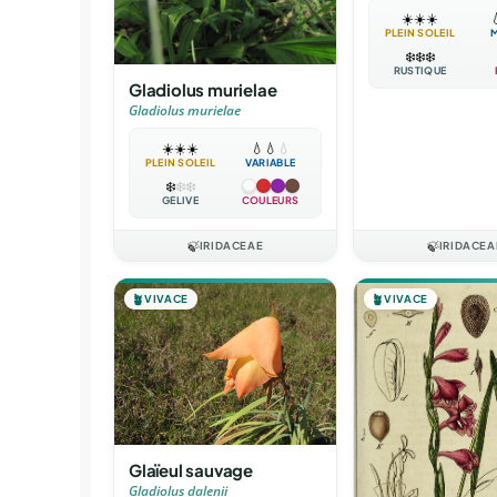
☀️
☀️
☀️

PLEIN SOLEIL
❄️
❄️
❄️
RUSTIQUE
Gladiolus murielae
Gladiolus murielae
☀️
☀️
☀️
💧
💧
💧
PLEIN SOLEIL
VARIABLE
❄️
❄️
❄️
GÉLIVE
COULEURS
🍃
IRIDACEAE
🍃
IRIDACEA
🪴
VIVACE
🪴
VIVACE
Glaïeul sauvage
Gladiolus dalenii