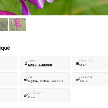
riqué
GENRE
EXPOSITION
🔬
☀️
Glaïeul (Gladiolus)
Soleil
SOL
FEUILLAGE
🪨
🍃
Argileux, sableux, limoneux
Caduc
VÉGÉTATION
🌿
Vivace