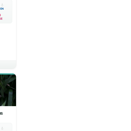

💧
EN
SE
us

💧