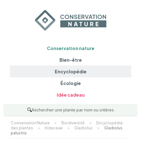
Conservation nature
Bien-être
Encyclopédie
Écologie
Idée cadeau
🔍
Rechercher une plante par nom ou critères
Conservation Nature
>
Biodiversité
>
Encyclopédie
des plantes
>
Iridaceae
>
Gladiolus
>
Gladiolus
palustris