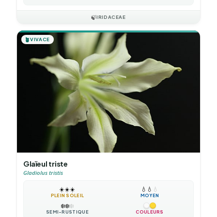
🍃
IRIDACEAE
🪴
VIVACE
Glaïeul triste
Gladiolus tristis
☀️
☀️
☀️
💧
💧
💧
PLEIN SOLEIL
MOYEN
❄️
❄️
❄️
SEMI-RUSTIQUE
COULEURS