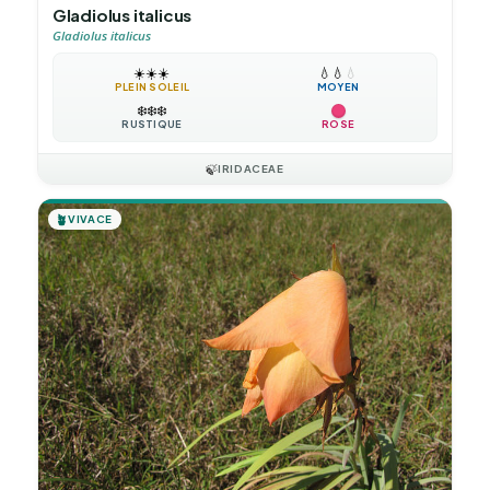
Gladiolus italicus
Gladiolus italicus
☀️
☀️
☀️
💧
💧
💧
PLEIN SOLEIL
MOYEN
❄️
❄️
❄️
RUSTIQUE
ROSE
🍃
IRIDACEAE
🪴
VIVACE