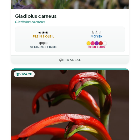
Gladiolus carneus
Gladiolus carneus
☀️
☀️
☀️
💧
💧
💧
PLEIN SOLEIL
MOYEN
❄️
❄️
❄️
SEMI-RUSTIQUE
COULEURS
🍃
IRIDACEAE
🪴
VIVACE