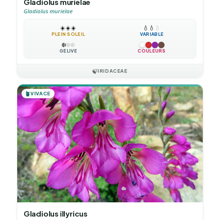
Gladiolus murielae
Gladiolus murielae
☀️
☀️
☀️
💧
💧
💧
PLEIN SOLEIL
VARIABLE
❄️
❄️
❄️
GÉLIVE
COULEURS
🍃
IRIDACEAE
🪴
VIVACE
Gladiolus illyricus