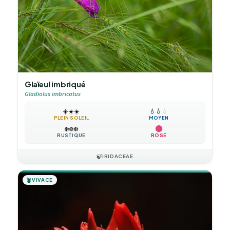
Glaïeul imbriqué
Gladiolus imbricatus
☀️
☀️
☀️
💧
💧
💧
PLEIN SOLEIL
MOYEN
❄️
❄️
❄️
RUSTIQUE
ROSE
🍃
IRIDACEAE
🪴
VIVACE