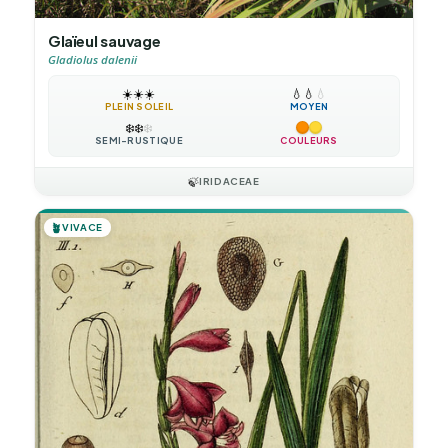
Glaïeul sauvage
Gladiolus dalenii
☀️
☀️
☀️
💧
💧
💧
PLEIN SOLEIL
MOYEN
❄️
❄️
❄️
SEMI-RUSTIQUE
COULEURS
🍃
IRIDACEAE
🪴
VIVACE