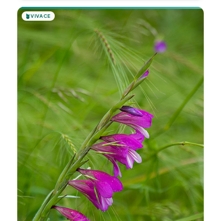
🪴
VIVACE