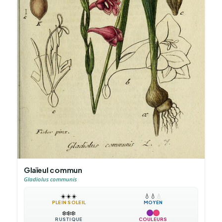
Glaïeul commun
Gladiolus communis
☀️
☀️
☀️
💧
💧
💧
PLEIN SOLEIL
MOYEN
❄️
❄️
❄️
RUSTIQUE
COULEURS