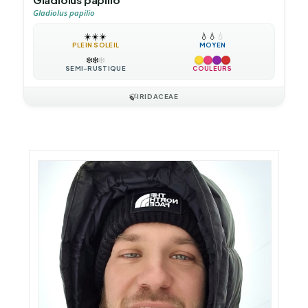
Gladiolus papilio
☀️
☀️
☀️
💧
💧
💧
PLEIN SOLEIL
MOYEN
❄️
❄️
❄️
SEMI-RUSTIQUE
COULEURS
🍃
IRIDACEAE