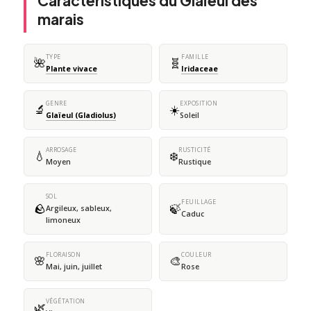
Caractéristiques du Glaïeul des
marais
TYPE
FAMILLE
🌺
🧬
Plante vivace
Iridaceae
GENRE
EXPOSITION
🔬
☀️
Glaïeul (Gladiolus)
Soleil
ARROSAGE
RUSTICITÉ
💧
❄️
Moyen
Rustique
SOL
FEUILLAGE
🪨
🍃
Argileux, sableux,
Caduc
limoneux
FLORAISON
COULEUR
🌸
🎨
Mai, juin, juillet
Rose
VÉGÉTATION
🌿