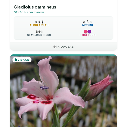
Gladiolus carmineus
Gladiolus carmineus
☀️
☀️
☀️
💧
💧
💧
PLEIN SOLEIL
MOYEN
❄️
❄️
❄️
SEMI-RUSTIQUE
COULEURS
🍃
IRIDACEAE
🪴
VIVACE