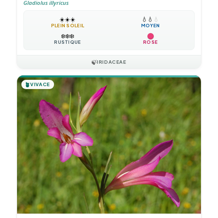
Gladiolus illyricus
☀️
☀️
☀️
💧
💧
💧
PLEIN SOLEIL
MOYEN
❄️
❄️
❄️
RUSTIQUE
ROSE
🍃
IRIDACEAE
🪴
VIVACE