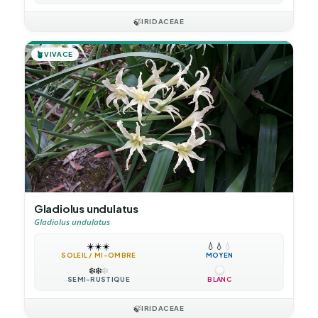
🍃
IRIDACEAE
🪴
VIVACE
Gladiolus undulatus
Gladiolus undulatus
☀️
☀️
☀️
💧
💧
💧
SOLEIL / MI-OMBRE
MOYEN
❄️
❄️
❄️
SEMI-RUSTIQUE
BLANC
🍃
IRIDACEAE