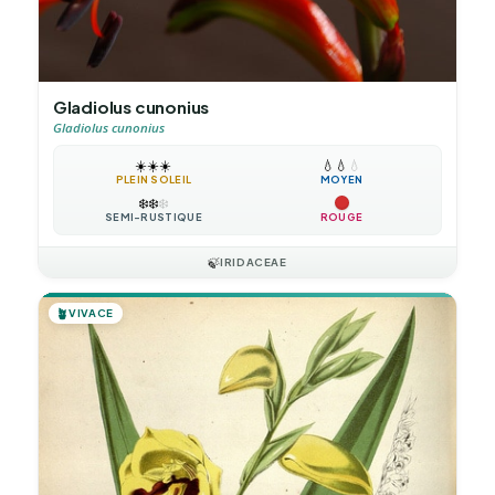
Gladiolus cunonius
Gladiolus cunonius
☀️
☀️
☀️
💧
💧
💧
PLEIN SOLEIL
MOYEN
❄️
❄️
❄️
SEMI-RUSTIQUE
ROUGE
🍃
IRIDACEAE
🪴
VIVACE